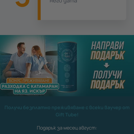
него дата
Получи безплатно преживяване с всеки ваучер от
Gift Tube!
Подарък за месец август: