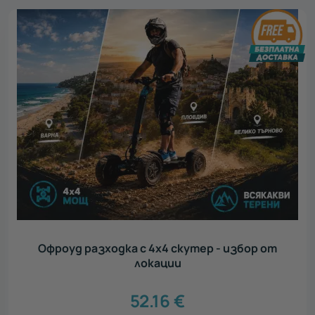
Офроуд разходка с 4х4 скутер - избор от
локации
52.16
€