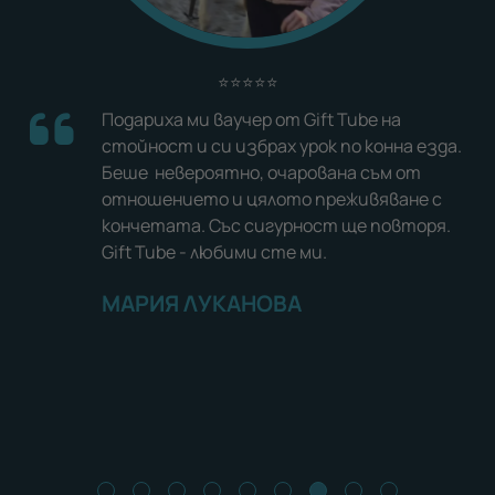
⭐⭐⭐⭐⭐
Подариха ми ваучер от Gift Tube на
ова
стойност и си избрах урок по конна езда.
Беше невероятно, очарована съм от
иан
отношението и цялото преживяване с
тно
кончетата. Със сигурност ще повторя.
Gift Tube - любими сте ми.
МАРИЯ ЛУКАНОВА