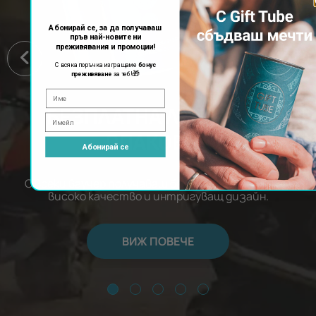
Абонирай се, за да получаваш
пръв най-новите ни
преживявания и промоции!
С всяка поръчка изпращаме
бонус
🎁
преживяване
за теб!
БЕЗПЛАТНА ЛУКСОЗНА
ОПАКОВКА
Абонирай се
С всеки ваучер получаваш безплатна опаковка с
високо качество и интригуващ дизайн.
ВИЖ ПОВЕЧЕ