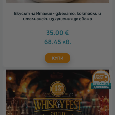
Вкусът на Италия - джелато, коктейли и
италиански изкушения за двама
35.00
€
68.45
лв.
КУПИ