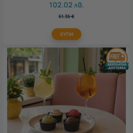
102.02
лв.
61.36
€
КУПИ