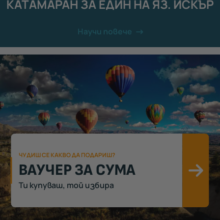
КАТАМАРАН ЗА ЕДИН НА ЯЗ. ИСКЪР
Научи повече
ЧУДИШ СЕ КАКВО ДА ПОДАРИШ?
ВАУЧЕР ЗА СУМА
Ви
Ти купуваш, той избира