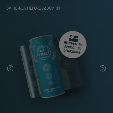
ЗА НЕЯ
·
ЗА НЕГО
·
ЗА ДВОЙКИ
БЕЗПЛАТНА
ЛУКСОЗНА
ОПАКОВКА