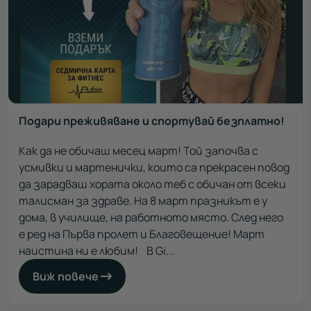
Подари преживяване и спортувай безплатно!
Как да не обичаш месец март! Той започва с
усмивки и мартенички, които са прекрасен повод
да зарадваш хората около теб с обичан от всеки
талисман за здраве. На 8 март празникът е у
дома, в училище, на работното място. След него
е ред на Първа пролет и Благовещение! Март
наистина ни е любим! В Gi...
Виж повече