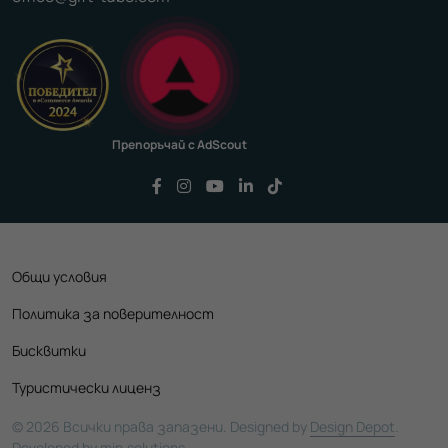
Препоръчай с AdScout
Последвайте ни във Facebook
Последвайте ни във Instagram
Последвайте ни във YouTu
Последвайте ни във Li
Последвайте ни във
Общи условия
Политика за поверителност
Бисквитки
Туристически лиценз
© 2026 Всички права запазени. Designed by
Design Depot
.
Developed by
min.solutions