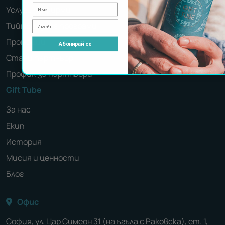
Услуги за фирми
Тиймбилдинг програми
Промоции
Абонирай се
Стани партньор
Профил за партньори
Gift Tube
За нас
Екип
История
Мисия и ценности
Блог
Офис
София, ул. Цар Симеон 31 (на ъгъла с Раковска), ет. 1,