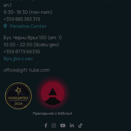
ап.1
9:30- 18:30 (пон-пет)
+359 885 383 319
Paradise Center
Бул. Черни Връх 100 (ет. 1)
10:00 – 22:00 (всеки ден)
+359 8779 66336
Връзка с нас
office@gift-tube.com
Препоръчай с AdScout
Последвайте ни във Facebook
Последвайте ни във Instagram
Последвайте ни във YouTu
Последвайте ни във Li
Последвайте ни във