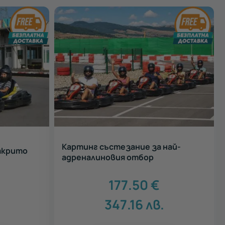
Картинг състезание за най-
ткрито
адреналиновия отбор
177.50
€
347.16
лв.