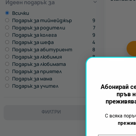
Идеен подарък за
Всички
Подарък за тийнейджър
9
Подарък за родители
7
Подарък за колега
9
Подарък за шефа
4
Подарък за абитуриент
8
Подарък за любимия
8
Подарък за любимата
8
Подарък за приятел
10
Подарък за мама
7
Подарък за учител
7
Абонирай се
пръв н
преживява
ФИЛТРИ
Всички
С всяка пор
прежив