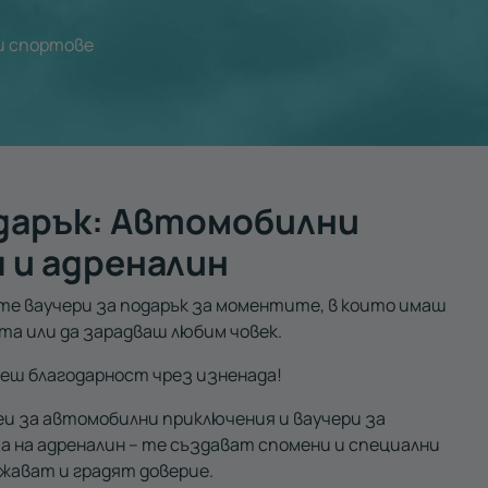
и спортове
одарък: Автомобилни
 и адреналин
те ваучери за подарък за моментите, в които имаш
та или да зарадваш любим човек.
еш благодарност чрез изненада!
еи за автомобилни приключения и ваучери за
а на адреналин – те създават спомени и специални
жават и градят доверие.