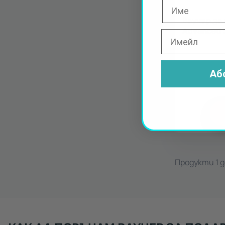
Ваучер за 
Advanced 
Аб
Продукти 1 д