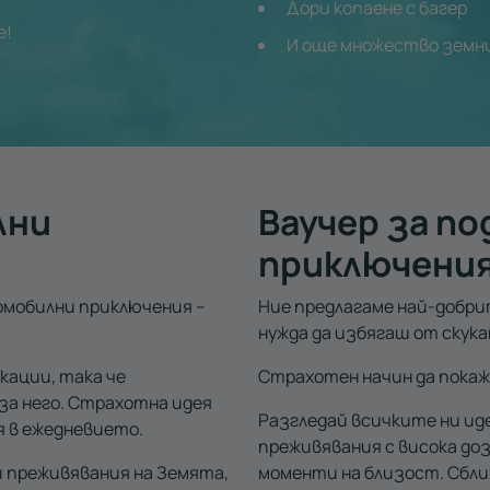
Дори копаене с багер
е!
И още множество земн
лни
Ваучер за п
приключения
омобилни приключения –
Ние предлагаме най-добри
нужда да избягаш от скука
кации, така че
Страхотен начин да покаж
за него. Страхотна идея
Разгледай всичките ни ид
я в ежедневието.
преживявания с висока доз
и преживявания на Земята,
моменти на близост. Сбли