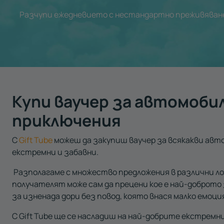
Разчупи ежедневието с нестандартно преживяван
Купи ваучер за автомоби
приключения
С
Gift Tube
можеш да закупиш ваучер за всякакви авт
екстремни и забавни.
Разполагаме с множество предложения в различни ло
получателят може сам да прецени кое е най-доброто 
за изненада дори без повод, която внася малко емоци
С Gift Tube ще се насладиш на най-добрите екстремн