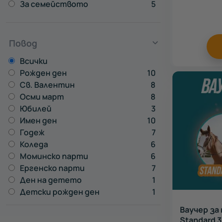
За семейството
5
Повод
Всички
Рожден ден
10
Св. Валентин
8
Осми март
8
Юбилей
3
Имен ден
10
Годеж
7
Коледа
6
Моминско парти
6
Ергенско парти
7
Ден на детето
1
Детски рожден ден
1
Ваучер за 
Standard 3