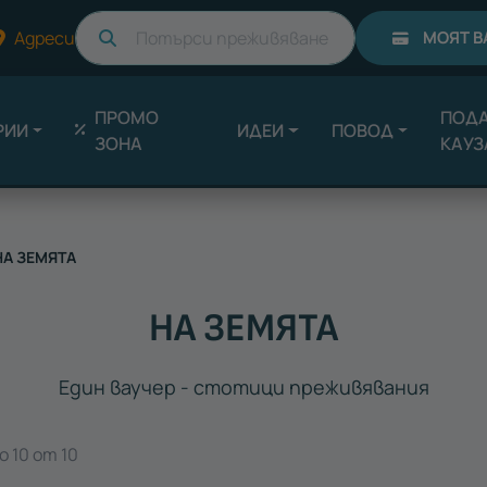
Търси
Адреси
МОЯТ В
ПРОМО
ПОДА
РИИ
ИДЕИ
ПОВОД
ЗОНА
КАУЗ
А ЗЕМЯТА
НА ЗЕМЯТА
Един ваучер - стотици преживявания
о 10 от 10