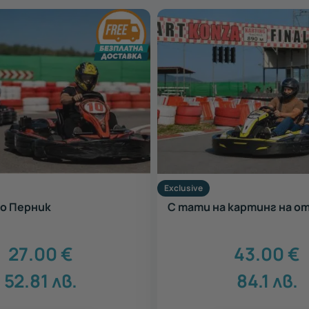
Exclusive
о Перник
С тати на картинг на о
27.00
€
43.00
€
52.81
лв.
84.1
лв.