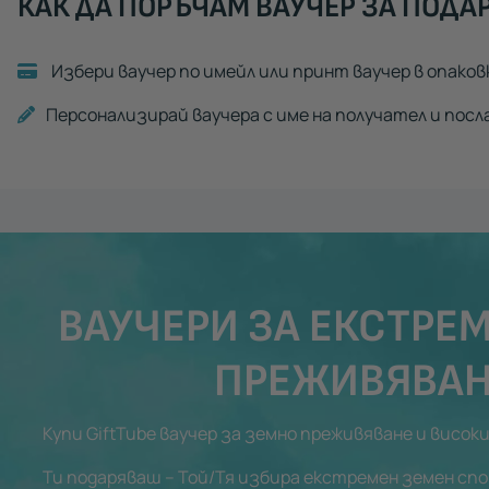
КАК ДА ПОРЪЧАМ ВАУЧЕР ЗА ПОДА
Избери ваучер по имейл или принт ваучер в опаков
Персонализирай ваучера с име на получател и посл
ВАУЧЕРИ ЗА ЕКСТРЕ
ПРЕЖИВЯВА
Купи GiftTube ваучер за земно преживяване и висок
Ти подаряваш – Той/Тя избира екстремен земен сп