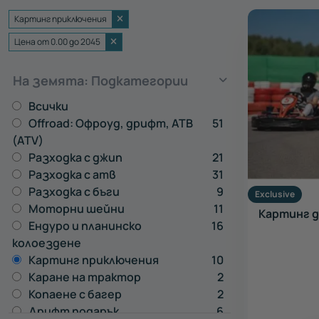
Картинг приключения
Цена от 0.00 до 2045
На земята: Подкатегории
Всички
Offroad: Офроуд, дрифт, АТВ
51
(ATV)
Разходка с джип
21
Разходка с атв
31
Разходка с бъги
9
Exclusive
Моторни шейни
11
Картинг д
Ендуро и планинско
16
колоездене
Картинг приключения
10
Каране на трактор
2
Копаене с багер
2
Дрифт подарък
6