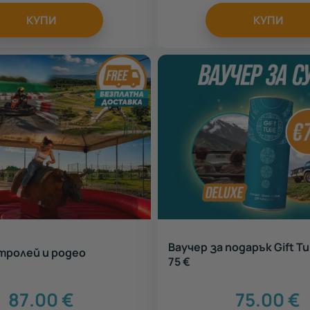
КУПИ
КУПИ
Ваучер за подарък Gift T
тролей и родео
75 €
87.00
€
75.00
€