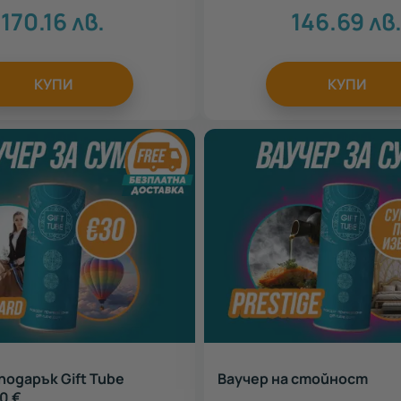
170.16
лв.
146.69
лв
КУПИ
КУПИ
подарък Gift Tube
Ваучер на стойност
0 €