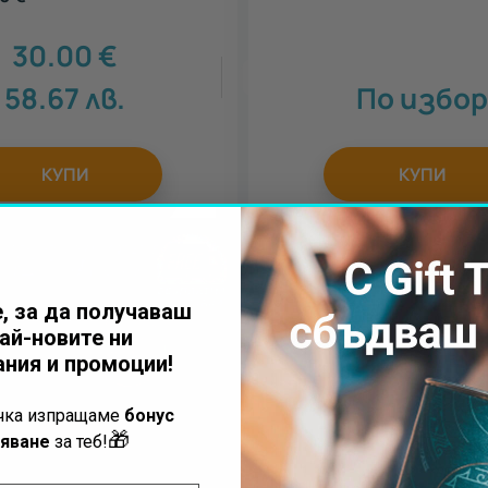
30.00
€
4
58.67
лв.
По избор
КУПИ
КУПИ
, за да получаваш
ай-новите ни
ния и промоции!
ъчка изпращаме
бонус
🎁
яване
за теб!