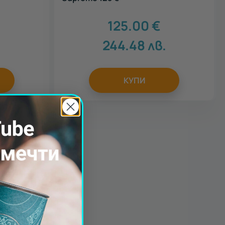
125.00
€
244.48
лв.
КУПИ