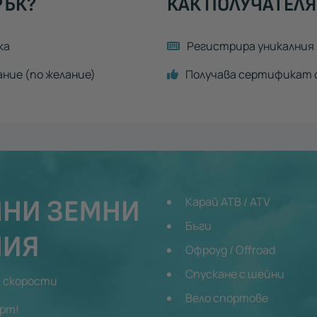
РЪК?
КАК ПОЛУЧАТЕЛЯ
ка
Регистрира уникалния 
ание (по желание)
Получава сертификат с
МНИ ЗЕМНИ
Карай АТВ / ATV
Бъги
НИЯ
Офроуд / Offroad
Спускане с шейни
и скорости
Вело спортове
орт!