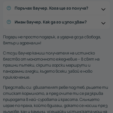
Поръчах ваучер. Кога ще го получа?
Имам ваучер. Как да го използвам?
Подари не просто подарък, а ударна доза свобода,
вятър и адреналин!
С този ваучер каниш получателя на истинско
бягство от монотонното ежедневие – в свят на
прашни пътеки, скрити горски маршрути и
панорамни гледки, където всеки завой е ново
приключение.
Представи си: двигателят реве под теб, ръцете ти
стискат кормилото, а пред очите ти се разкрива
природата в най-суровата ѝ красота. Слънцето
играе по праха, който вдигаш, докато се носиш през
хълмове, кал и камъни, усещайки истинската мощ на