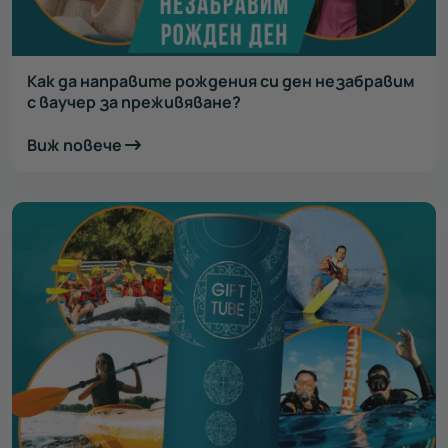
Как да направите рождения си ден незабравим
с ваучер за преживяване?
Виж повече