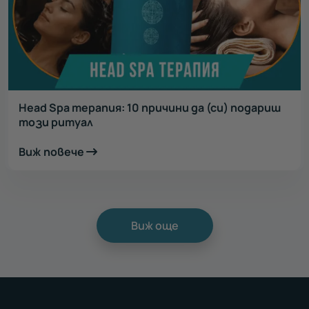
Head Spa терапия: 10 причини да (си) подариш
този ритуал
Виж повече
Виж още