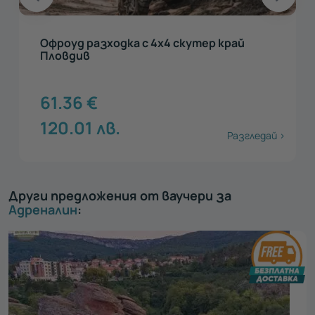
Офроуд разходка с 4х4 скутер край
Пловдив
61.36
€
120.01
лв.
Разгледай >
Други предложения от ваучери за
Адреналин
: