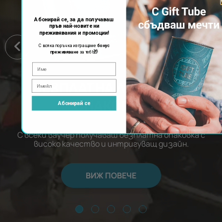
Абонирай се, за да получаваш
пръв най-новите ни
преживявания и промоции!
С всяка поръчка изпращаме
бонус
🎁
преживяване
за теб!
БЕЗПЛАТНА ЛУКСОЗНА
ОПАКОВКА
Абонирай се
С всеки ваучер получаваш безплатна опаковка с
високо качество и интригуващ дизайн.
ВИЖ ПОВЕЧЕ