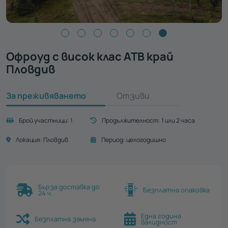
Офроуд с висок клас АТВ край
Пловдив
За преживяването
Отзиви
Брой участници:
1
Продължителност:
1 или 2 часа
Локация:
Пловдив
Период:
целогодишно
Бърза доставка до
Безплатна опаковка
24 ч.
Една година
Безплатна замяна
валидност