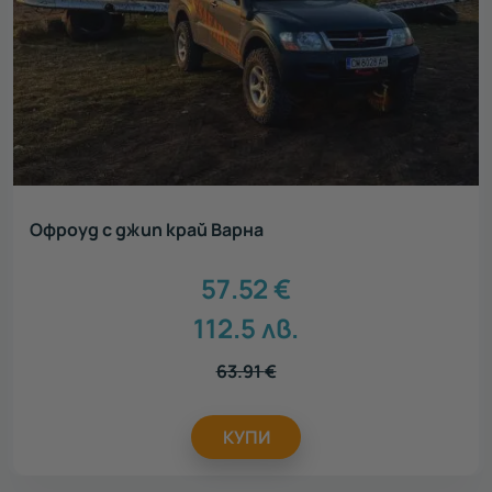
Офроуд с джип край Варна
57.52
€
112.5
лв.
63.91
€
КУПИ