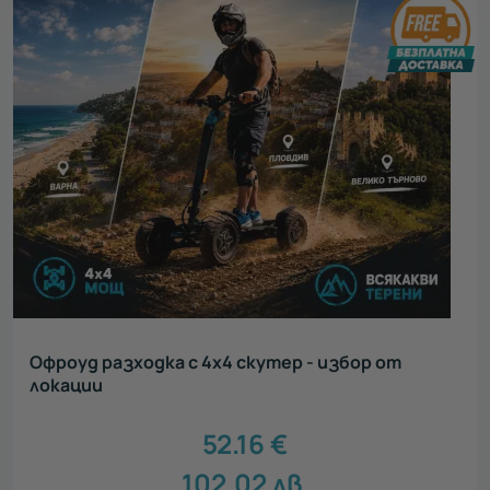
Офроуд разходка с 4х4 скутер - избор от
локации
52.16
€
102.02
лв.