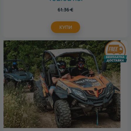
61.36
€
КУПИ