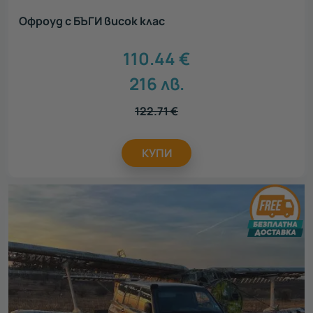
Офроуд с БЪГИ висок клас
110.44
€
216
лв.
122.71
€
КУПИ