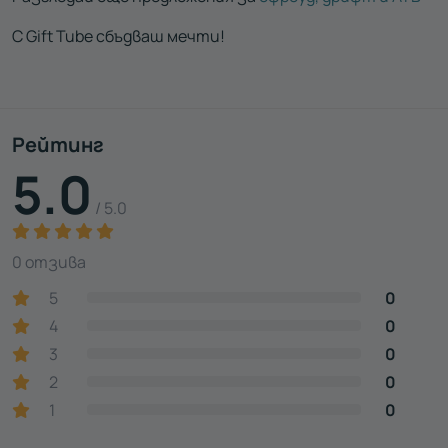
С Gift Tube сбъдваш мечти!
Рейтинг
5.0
/ 5.0
0 отзива
5
0
4
0
3
0
2
0
1
0