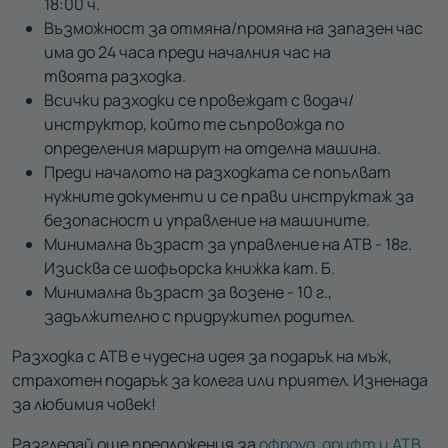
18:00 ч.
Възможност за отмяна/промяна на запазен час
има до 24 часа преди началния час на
твоята разходка.
Всички разходки се провеждат с водач/
инструктор, който те съпровожда по
определения маршрут на отделна машина.
Преди началото на разходката се попълват
нужните документи и се прави инструктаж за
безопасност и управление на машините.
Минимална възраст за управление на АТВ - 18г.
Изисква се шофьорска книжка кат. Б.
Минимална възраст за возене - 10 г.,
задължително с придружител родител.
Разходка с АТВ е чудесна идея за подарък на мъж,
страхотен подарък за колега или приятел. Изненада
за любимия човек!
Разгледай още предложения за
офроуд, дрифт и АТВ