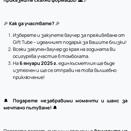
приказните скални формации
! 🌄🎈
🎉
Как да участвате?
🎉
Изберете и закупете ваучер за преживяване от
Gift Tube – идеалният подарък за Вашите близки!
Всеки закупен ваучер до края на годината Ви
осигурява участие в томболата.
На
6 януари 2025 г.
един късметлия ще бъде
изтеглен и ще се отправи на това вълшебно
приключение!
🔔
Подарете незабравими моменти и шанс за
мечтано пътуване!
🔔