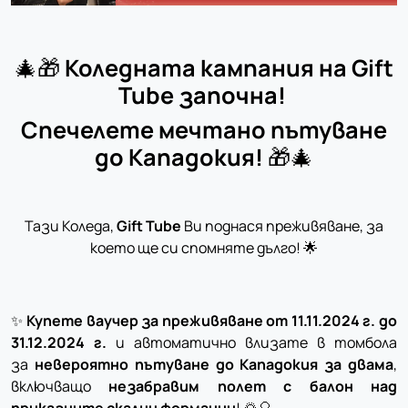
🎄🎁
Коледната кампания на Gift
Tube започна!
Спечелете мечтано пътуване
до Кападокия!
🎁🎄
Тази Коледа,
Gift Tube
Ви поднася преживяване, за
което ще си спомняте дълго! 🌟
✨
Купете ваучер за преживяване от 11.11.2024 г. до
31.12.2024 г.
и автоматично влизате в томбола
за
невероятно пътуване до Кападокия за двама
,
включващо
незабравим полет с балон над