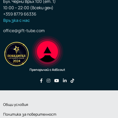
Бул. Черни Връх 100 (ет. 1)
10:00 – 22:00 (всеки ден)
+359 8779 66336
Връзка с нас
office@gift-tube.com
Препоръчай с AdScout
Последвайте ни във Facebook
Последвайте ни във Instagram
Последвайте ни във YouTu
Последвайте ни във Li
Последвайте ни във
Общи условия
Политика за поверителност