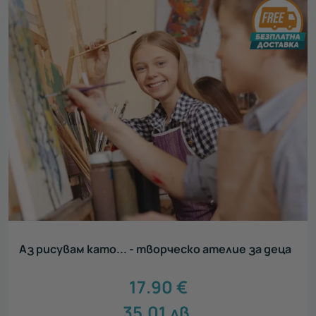
Аз рисувам като... - творческо ателие за деца
17.90
€
35.01
лв.