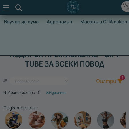
Търсене
Ваучер за сума
Адреналин
Масажи и СПА пакет
НАЧАЛО
ВАУЧЕРИ ЗА ПРЕЖИВЯВАНЕ
ПОДАРЪК ПРЕЖИВЯВАНЕ - GIFT
TUBE ЗА ВСЕКИ ПОВОД
Общ
1
Един ваучер - стотици преживявания
Филтри
Избрани филтри (
1
)
Изчисти
Подкатегории: