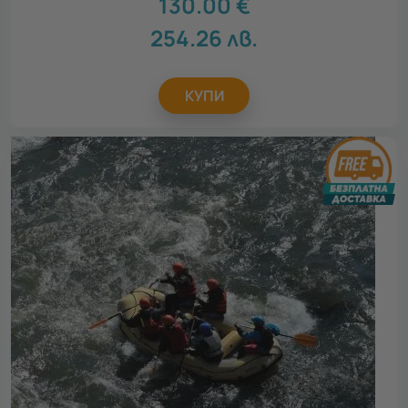
130.00
€
254.26
лв.
КУПИ