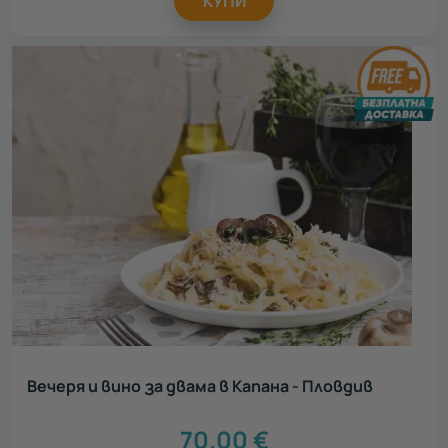
КУПИ
Вечеря и вино за двама в Капана - Пловдив
70.00
€