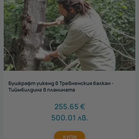
Бушкрафт уикенд в Тревненския балкан -
Тиймбилдинг в планината
255.65
€
500.01
лв.
КУПИ