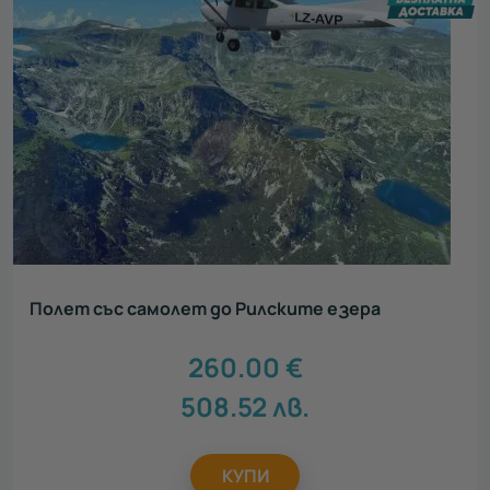
Всички
Нестандартен подарък
52
Луксозен подарък
59
Сантиментален подарък
45
Ваучери за тиймбилдинг
69
Персонализирани подаръци
9
Персонализирани картички ЗА ТЕБ
3
Зимни преживявания
11
Полет със самолет до Рилските езера
260.00
€
508.52
лв.
КУПИ