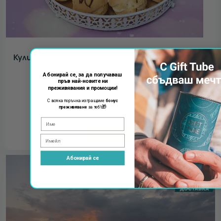
Кулинарен курс - Еклери
Абонирай се, за да получаваш
45.00
€
пръв най-новите ни
преживявания и промоции!
88.01
лв.
С всяка поръчка изпращаме
бонус
🎁
преживяване
за теб!
КУПИ
Абонирай се