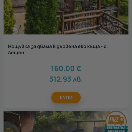
Нощувка за двама в дървена еко къща - с.
Лещен
160.00
€
312.93
лв.
КУПИ