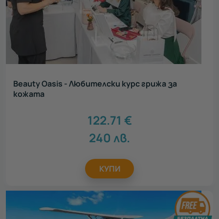
Детски рожден ден
78
Идеен подарък за
Всички
Подарък за тийнейджър
271
Подарък за родители
293
Подарък за колега
930
Beauty Oasis - Любителски курс грижа за
Подарък за шефа
271
кожата
Подарък за абитуриент
578
Подарък за бременни
172
122.71
€
Подарък за любимия
746
240
лв.
Подарък за любимата
919
Подарък за приятел
966
Подарък за мама
727
КУПИ
Подарък за учител
627
Акцент