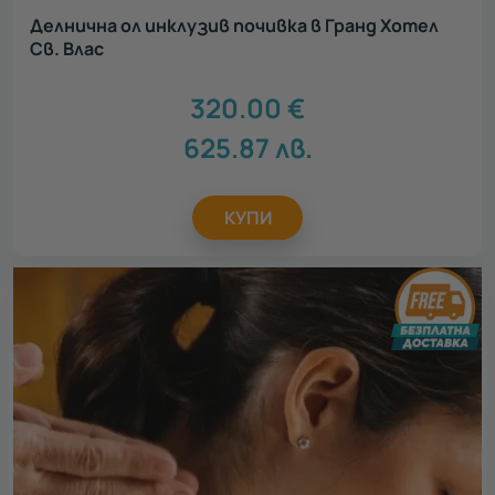
Делнична ол инклузив почивка в Гранд Хотел
Св. Влас
320.00
€
625.87
лв.
КУПИ