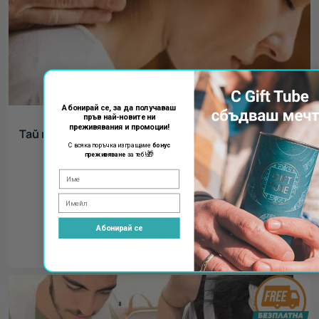
Абонирай се, за да получаваш
пръв най-новите ни
преживявания и промоции!
Тай масаж - Варна
С всяка поръчка изпращаме
бонус
🎁
преживяване
за теб!
84.00
€
164.29
лв.
Абонирай се
КУПИ