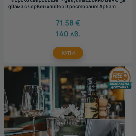
двама с червен хайвер в ресторант Арбат
71.58
€
140
лв.
КУПИ