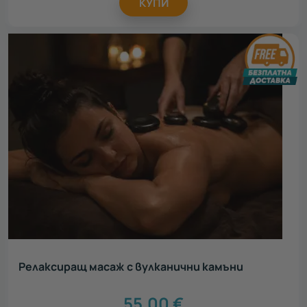
КУПИ
Релаксиращ масаж с вулканични камъни
55.00
€