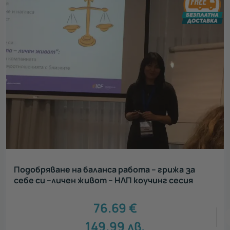
Подобряване на баланса работа – грижа за
себе си –личен живот – НЛП коучинг сесия
76.69
€
149.99
лв.