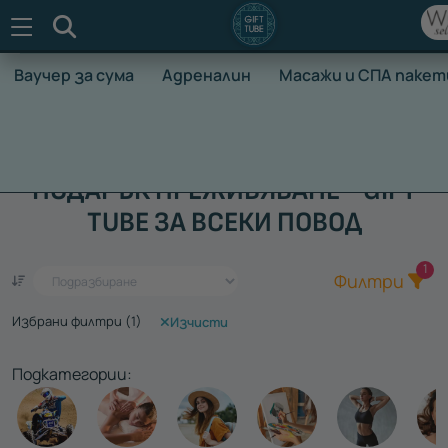
Търсене
Ваучер за сума
Адреналин
Масажи и СПА пакет
НАЧАЛО
ВАУЧЕРИ ЗА ПРЕЖИВЯВАНЕ
ПОДАРЪК ПРЕЖИВЯВАНЕ - GIFT
TUBE ЗА ВСЕКИ ПОВОД
Общ
1
Един ваучер - стотици преживявания
Филтри
Избрани филтри (
1
)
Изчисти
Подкатегории: