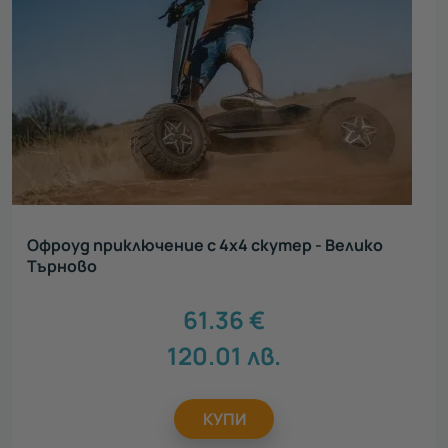
Офроуд приключение с 4x4 скутер - Велико
Търново
61.36
€
120.01
лв.
КУПИ