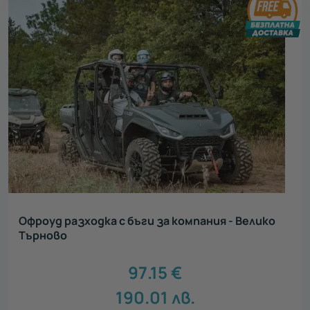
Офроуд разходка с бъги за компания - Велико
Търново
97.15
€
190.01
лв.