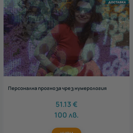
Всички
Нестандартен подарък
52
Луксозен подарък
59
Сантиментален подарък
45
Ваучери за тиймбилдинг
69
Персонализирани подаръци
9
Персонализирани картички ЗА ТЕБ
3
Зимни преживявания
11
Персонална прогноза чрез нумерология
51.13
€
100
лв.