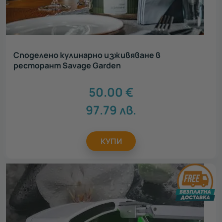
Споделено кулинарно изживяване в
ресторант Savage Garden
50.00
€
97.79
лв.
КУПИ