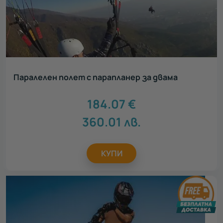
Паралелен полет с парапланер за двама
184.07
€
360.01
лв.
КУПИ