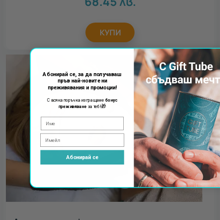
68.45
лв.
КУПИ
Абонирай се, за да получаваш
пръв най-новите ни
преживявания и промоции!
С всяка поръчка изпращаме
бонус
🎁
преживяване
за теб!
Абонирай се