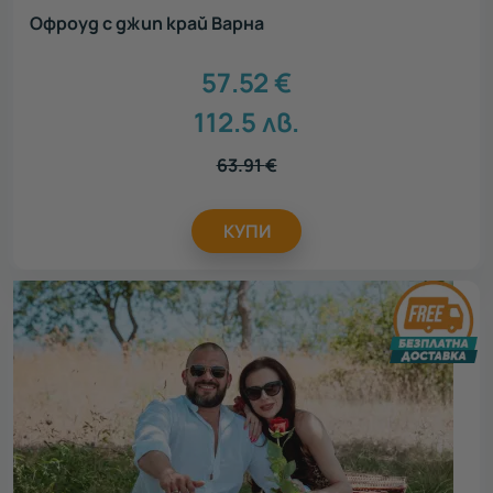
Офроуд с джип край Варна
57.52
€
112.5
лв.
63.91
€
КУПИ