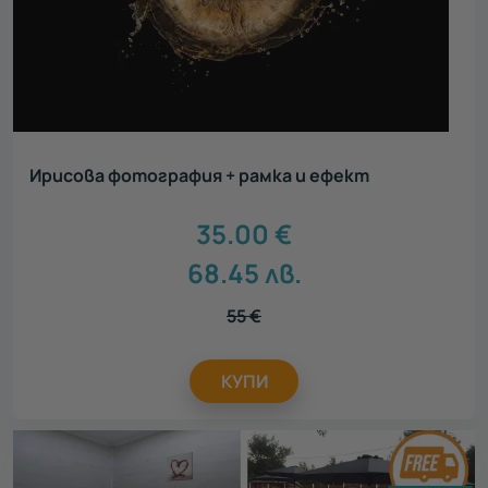
Ирисова фотография + рамка и ефект
35.00
€
68.45
лв.
55
€
КУПИ