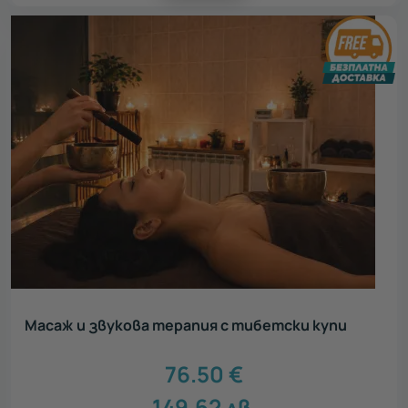
Всички
Нестандартен подарък
52
Луксозен подарък
59
Сантиментален подарък
45
Ваучери за тиймбилдинг
69
Персонализирани подаръци
9
Персонализирани картички ЗА ТЕБ
3
Зимни преживявания
11
Масаж и звукова терапия с тибетски купи
76.50
€
149.62
лв.