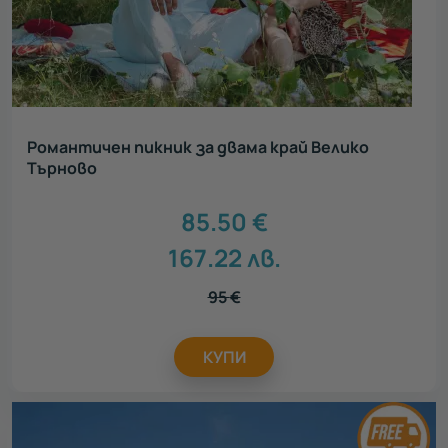
Романтичен пикник за двама край Велико
Търново
85.50
€
167.22
лв.
95
€
КУПИ