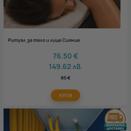
Ритуал за тяло и лице Сияние
76.50
€
149.62
лв.
85
€
КУПИ