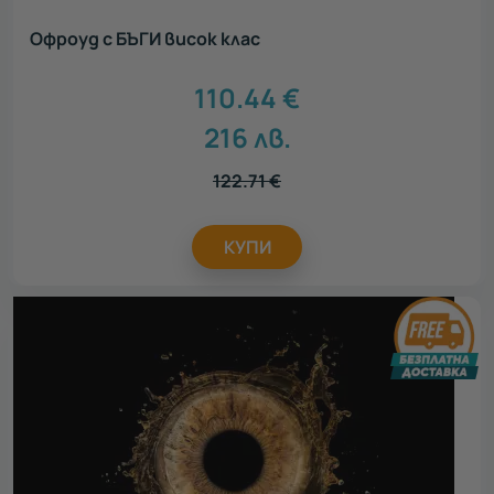
Офроуд с БЪГИ висок клас
110.44
€
216
лв.
122.71
€
КУПИ