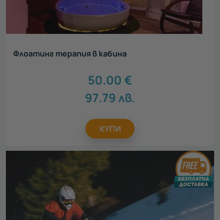
Флоатинг терапия в кабина
50.00
€
97.79
лв.
КУПИ