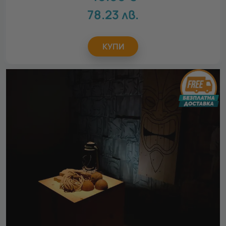
78.23
лв.
КУПИ