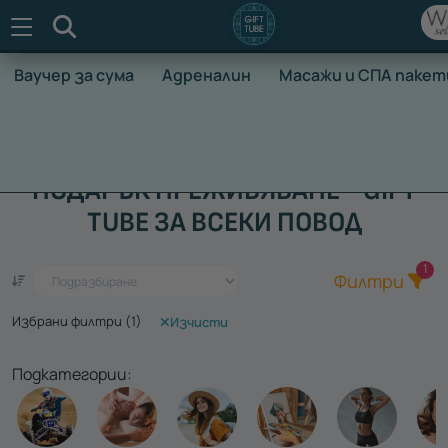
Търсене
Ваучер за сума
Адреналин
Масажи и СПА пакет
НАЧАЛО
ВАУЧЕРИ ЗА ПРЕЖИВЯВАНЕ
ПОДАРЪК ПРЕЖИВЯВАНЕ - GIFT
TUBE ЗА ВСЕКИ ПОВОД
Общ
1
Един ваучер - стотици преживявания
Филтри
Избрани филтри (
1
)
Изчисти
Подкатегории: