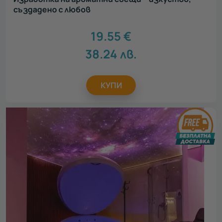
създадено с любов
19.55
€
38.24
лв.
КУПИ