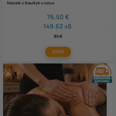
Масаж с бамбук и огън
76.50
€
149.62
лв.
85
€
КУПИ