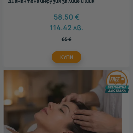
Диамантена инфузия за лице и шия
58.50
€
114.42
лв.
65
€
КУПИ