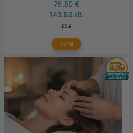
76.50
€
149.62
лв.
85
€
КУПИ