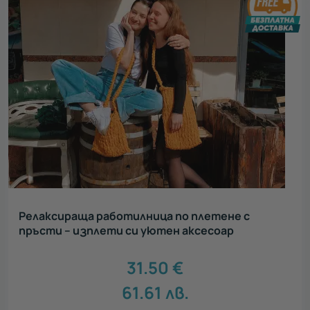
Релаксираща работилница по плетене с
пръсти – изплети си уютен аксесоар
31.50
€
61.61
лв.