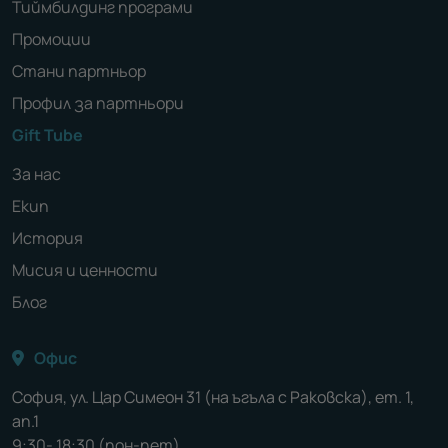
Тиймбилдинг програми
Промоции
Стани партньор
Профил за партньори
Gift Tube
За нас
Екип
История
Мисия и ценности
Блог
Офис
София, ул. Цар Симеон 31 (на ъгъла с Раковска), ет. 1,
ап.1
9:30- 18:30 (пон-пет)