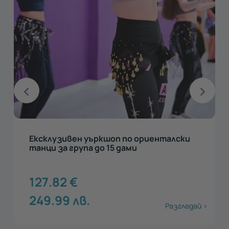
Ексклузивен уъркшоп по ориенталски
танци за група до 15 дами
127.82
€
249.99
лв.
Разгледай >