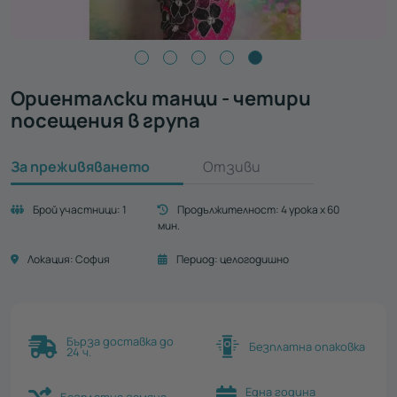
Ориенталски танци - четири
посещения в група
За преживяването
Отзиви
Брой участници:
1
Продължителност:
4 урока х 60
мин.
Локация:
София
Период:
целогодишно
Бърза доставка до
Безплатна опаковка
24 ч.
Една година
Безплатна замяна