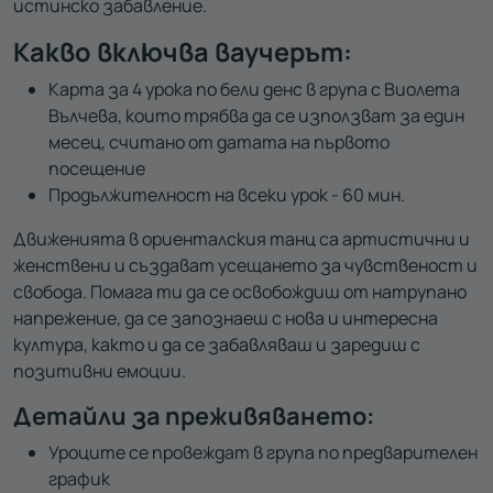
истинско забавление.
Какво включва ваучерът:
Карта за 4 урока по бели денс в група с Виолета
Вълчева, които трябва да се използват за един
месец, считано от датата на първото
посещение
Продължителност на всеки урок - 60 мин.
Движенията в ориенталския танц са артистични и
женствени и създават усещането за чувственост и
свобода. Помага ти да се освобождиш от натрупано
напрежение, да се запознаеш с нова и интересна
култура, както и да се забавляваш и заредиш с
позитивни емоции.
Детайли за преживяването:
Уроците се провеждат в група по предварителен
график