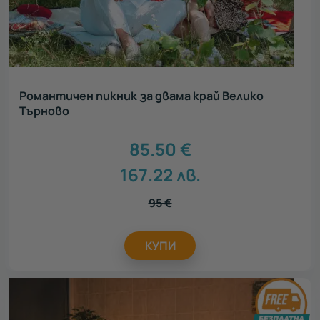
Романтичен пикник за двама край Велико
Търново
85.50
€
167.22
лв.
95
€
КУПИ