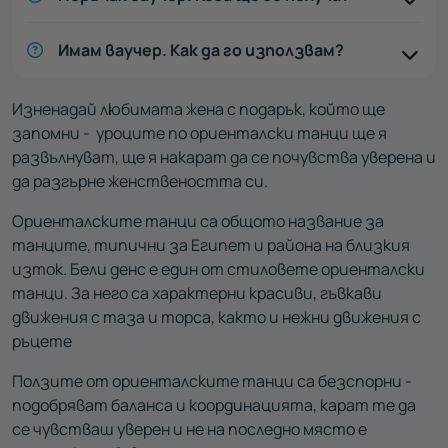
Имам ваучер. Как да го използвам?
Изненадай любимата жена с подарък, който ще
запомни - уроците по ориенталски танци ще я
развълнуват, ще я накарат да се почувства уверена и
да разгърне женствеността си.
Ориенталските танци са общото название за
танците, типични за Египет и района на близкия
изток. Бели денс е един от стиловете ориенталски
танци. За него са характерни красиви, гъвкави
движения с таза и торса, както и нежни движения с
ръцете
Ползите от ориенталските танци са безспорни -
подобряват баланса и координацията, карат те да
се чувстваш уверен и не на последно място е