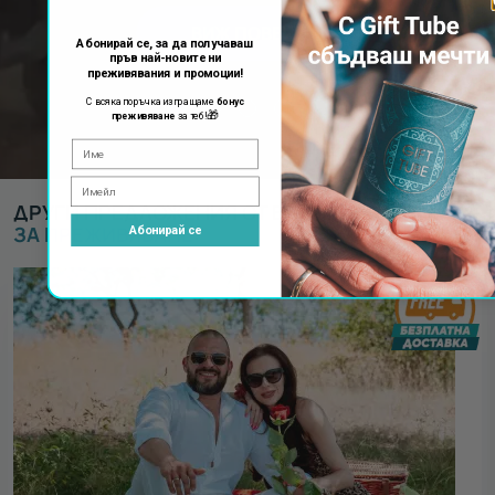
ВИЖ ПОВЕЧЕ
Абонирай се, за да получаваш
пръв най-новите ни
преживявания и промоции!
С всяка поръчка изпращаме
бонус
🎁
преживяване
за теб!
ДРУГИ ПРЕДЛОЖЕНИЯ ОТ ВАУЧЕРИ ЗА
ВАУЧЕР
ЗА ПРЕЖИВЯВАНЕ
:
Абонирай се