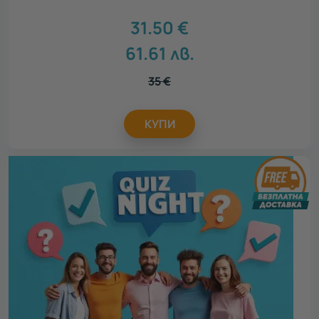
31.50
€
61.61
лв.
35
€
КУПИ