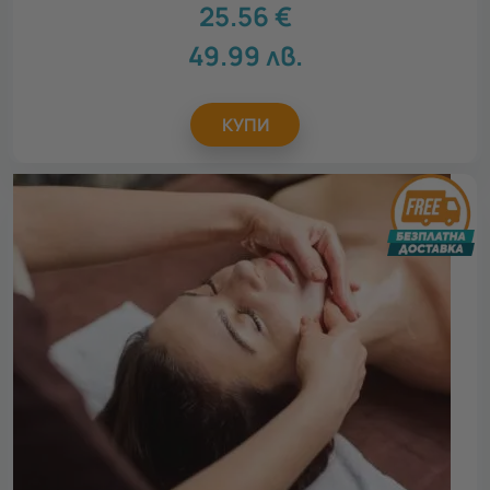
25.56
€
49.99
лв.
КУПИ