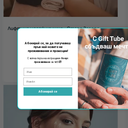
Лифтинг масаж на лице - Стара Загора
25.56
€
Абонирай се, за да получаваш
пръв най-новите ни
преживявания и промоции!
49.99
лв.
С всяка поръчка изпращаме
бонус
🎁
преживяване
за теб!
КУПИ
Абонирай се