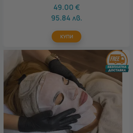
София
68
49.00
€
Стара Загора
8
95.84
лв.
КУПИ
Покажи карта
116 локации
За кого
Всички
За жена
107
За мъж
14
За дете
1
За двойки
5
За компания
9
За семейството
5
Повод