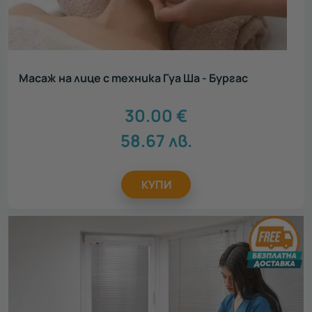
Масаж на лице с техника Гуа Ша - Бургас
30.00
€
58.67
лв.
КУПИ