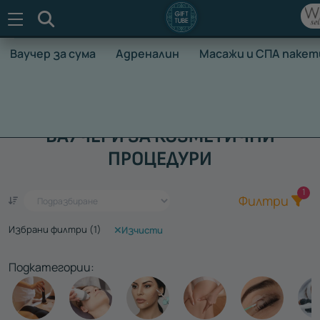
Търсене
Ваучер за сума
Адреналин
Масажи и СПА пакет
НАЧАЛО
ВАУЧЕРИ ЗА ПРЕЖИВЯВАНЕ
КОЗМЕТИЧНИ ПР
ВАУЧЕРИ ЗА КОЗМЕТИЧНИ
ПРОЦЕДУРИ
Общ
1
Един ваучер - стотици преживявания
Филтри
Избрани филтри (
1
)
Изчисти
Подкатегории: