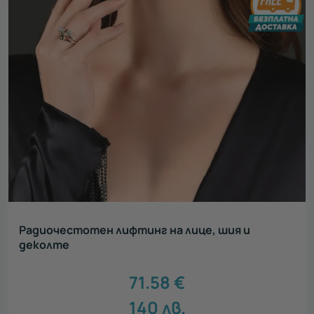
Радиочестотен лифтинг на лице, шия и
деколте
71.58
€
140
лв.