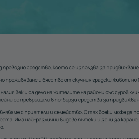
д превозно средство, което се използва за придвижване
о преживяване и бягство от скучния градски живот, но
алия век и са дело на жителите на райони със суров кли
ейни се превръщали в по-бързи средства за придвижван
вляваме с приятели и семейство. С тях всеки може да п
 места. Има най-различни видове пътеки и зони за каране
во.