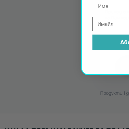
Преход с 
на Пампо
Аб
Продукти 1 до