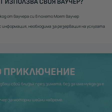
Т ИЗПОЛЗВА СВОЯ ВАУЧЕР?
код от ваучера си в полето Моят ваучер
 информация, необходима за резервация на услугата
О ПРИКЛЮЧЕНИЕ
ваш свой близък през зимата, без да има нужда да е
аучер за моторни шейни навреме.