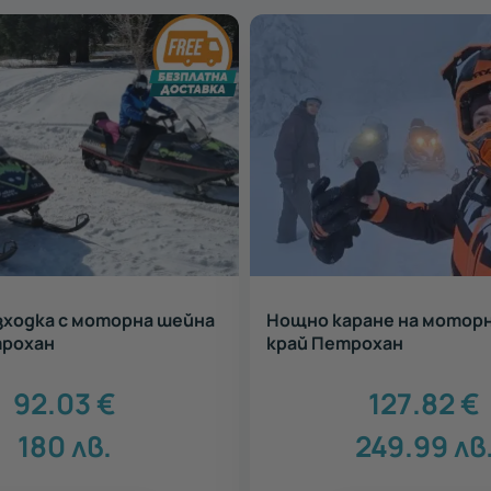
зходка с моторна шейна
Нощно каране на мотор
трохан
край Петрохан
92.03
€
127.82
€
180
лв.
249.99
лв