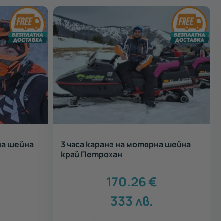
на шейна
3 часа каране на моторна шейна
край Петрохан
170.26
€
.
333
лв.