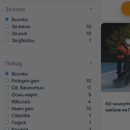
За кого
Всички
За жена
10
За мъж
10
За двойки
1
Повод
Всички
Рожден ден
10
Св. Валентин
11
Осми март
9
Юбилей
4
60-минуте
Имен ден
10
шейна на
Сватба
1
Годеж
1
Коледа
7