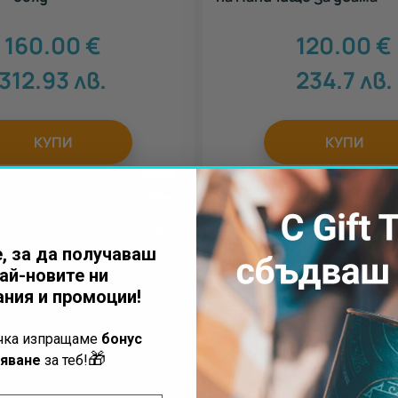
160.00
€
120.00
€
312.93
лв.
234.7
лв.
КУПИ
КУПИ
, за да получаваш
ай-новите ни
ния и промоции!
ъчка изпращаме
бонус
🎁
яване
за теб!