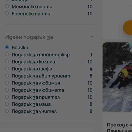
Моминско парти
10
Ергенско парти
10
Идеен подарък за
Всички
Подарък за тийнейджър
1
Подарък за колега
10
Подарък за шефа
4
Подарък за абитуриент
8
Подарък за любимия
10
Подарък за любимата
10
Подарък за приятел
10
Подарък за мама
8
Подарък за учител
8
Преход с 
Паничище 