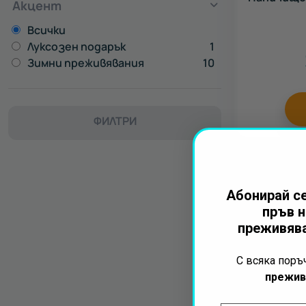
Акцент
Всички
Луксозен подарък
1
Зимни преживявания
10
ФИЛТРИ
Абонирай се
пръв н
преживява
С всяка пор
прежив