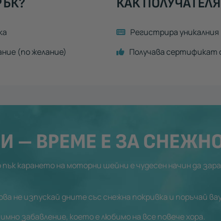
РЪК?
КАК ПОЛУЧАТЕЛЯ
ка
Регистрира уникалния 
ание (по желание)
Получава сертификат с
И – ВРЕМЕ Е ЗА СНЕЖН
пък карането на моторни шейни е чудесен начин да зарад
ова не изпускай дните със снежна покривка и поръчай в
имно забавление, което е любимо на все повече хора.