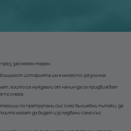
 през заснежен терен.
 всъщност историята им е много по-различна.
мат, които се нуждаели от начин да се придвижват
е по снега.
отеглиш по претрупани със сняг вълшебни пътеки, да
, които могат да бъдат изследвани само със