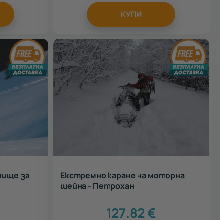
КУПИ
чище за
Екстремно каране на моторна
шейна - Петрохан
127.82
€