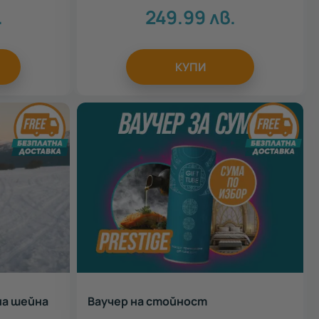
.
249.99
лв.
КУПИ
на шейна
Ваучер на стойност