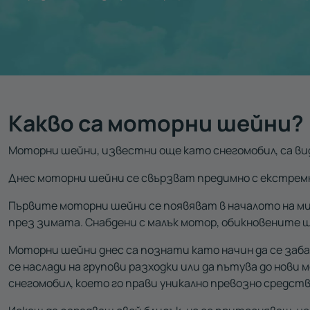
Какво са моторни шейни?
Моторни шейни, известни още като снегомобил, са ви
Днес моторни шейни се свързват предимно с екстремн
Първите моторни шейни се появяват в началото на мин
през зимата. Снабдени с малък мотор, обикновените ш
Моторни шейни днес са познати като начин да се заба
се наслади на групови разходки или да пътува до нови
снегомобил, което го прави уникално превозно средст