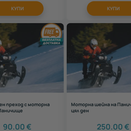
КУПИ
КУПИ
н преход с моторна
Моторна шейна на Пани
 Паничище
цял ден
90.00
€
250.00
€