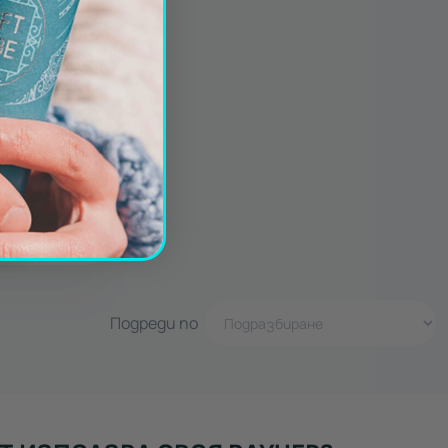
рна шейна
Подреди по