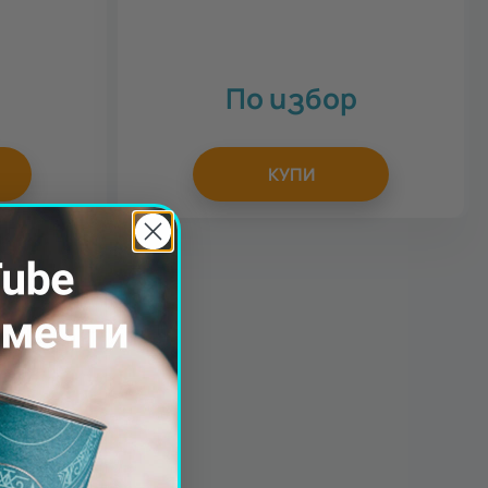
По избор
КУПИ