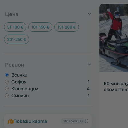
Цена
51-100 €
101-150 €
151-200 €
201-250 €
Регион
Всички
София
1
60 мин ра
Кюстендил
4
около Пе
Смолян
1
Покажи карта
116 локации