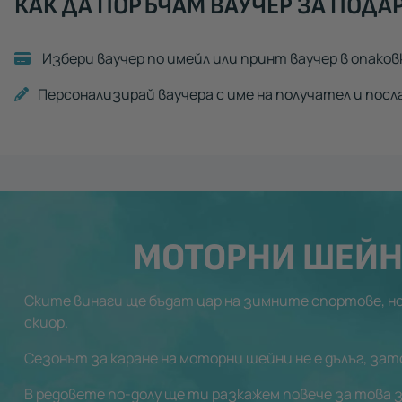
КАК ДА ПОРЪЧАМ ВАУЧЕР ЗА ПОДА
Избери ваучер по имейл или принт ваучер в опаков
Персонализирай ваучера с име на получател и посл
МОТОРНИ ШЕЙН
Ските винаги ще бъдат цар на зимните спортове, но 
скиор.
Сезонът за каране на моторни шейни не е дълъг, зат
В редовете по-долу ще ти разкажем повече за това з