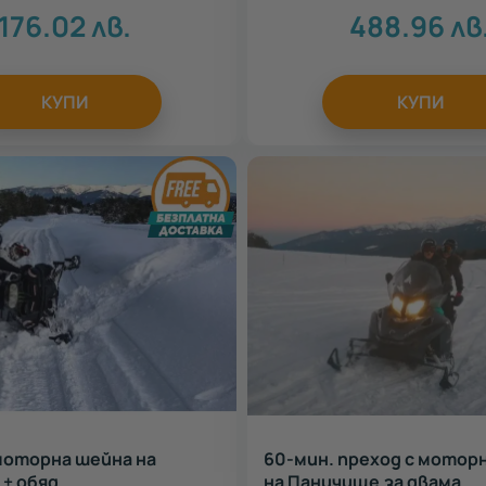
176.02
лв.
488.96
лв
КУПИ
КУПИ
моторна шейна на
60-мин. преход с мотор
+ обяд
на Паничище за двама