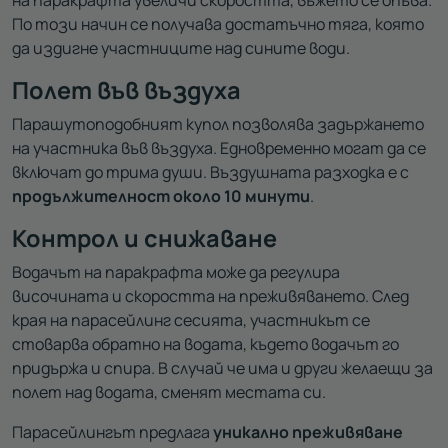
По този начин се получава достатъчно тяга, която
да издигне участниците над сините води.
Полет във въздуха
Парашутоподобният купол позволява задържането
на участника във въздуха. Едновременно могат да се
включат до трима души. Въздушната разходка е с
продължителност около 10 минути
.
Контрол и снижаване
Водачът на паракрафта може да регулира
височината и скоростта на преживяването. След
края на парасейлинг сесията, участникът се
стоварва обратно на водата, където водачът го
придържа и спира. В случай че има и други желаещи за
полет над водата, сменят местата си.
Парасейлингът предлага
уникално преживяване