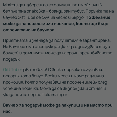
Можеш да избереш да го получиш по имейл или в
безплатна опаковка – брандиран тубус. Поръчката на
ваучер Gift Tube се случва лесно и бързо.
По желание
може да напишеш мило послание, което ще бъде
отпечатано на ваучера.
Приятната изненада за получателя е гарантирана.
На ваучера има инструкция „как да използваш този
ваучер“ и до минути може да насрочи преживяването
подарък.
Gift Tube
дава повече! С всяка поръчка получаваш
подарък като бонус. Всеки месец имаме различна
промоция, която получаваш на посочен имейл след
успешна поръчка. Може да се възползваш от нея в
указания на сертификата срок.
Ваучер за подарък може да закупиш и на място при
нас: