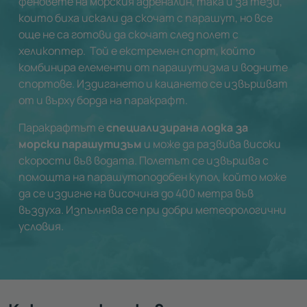
феновете на морския адреналин, така и за тези,
които биха искали да скочат с парашут, но все
още не са готови да скочат след
полет с
хеликоптер
. Той е екстремен спорт, който
комбинира елементи от парашутизма и водните
спортове. Издигането и кацането се извършват
от и върху борда на паракрафт.
Паракрафтът е
специализирана лодка за
морски парашутизъм
и може да развива високи
скорости във водата. Полетът се извършва с
помощта на парашутоподобен купол, който може
да се издигне на височина до 400 метра във
въздуха. Изпълнява се при добри метеорологични
условия.