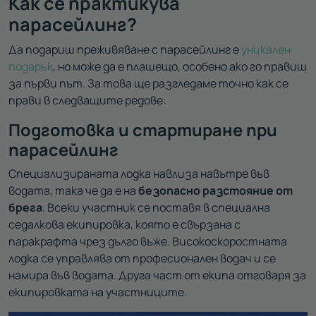
Как се практикува
парасейлинг?
Да подариш преживяване с парасейлинг е
уникален
подарък
, но може да е плашещо, особено ако го правиш
за първи път. За това ще разгледаме точно как се
прави в следващите редове:
Подготовка и стартиране при
парасейлинг
Специализираната лодка навлиза навътре във
водата, така че да е на
безопасно разстояние от
брега
. Всеки участник се поставя в специална
седалкова екипировка, която е свързана с
паракрафта чрез дълго въже. Високоскоростната
лодка се управлява от професионален водач и се
намира във водата. Друга част от екипа отговаря за
екипировката на участниците.