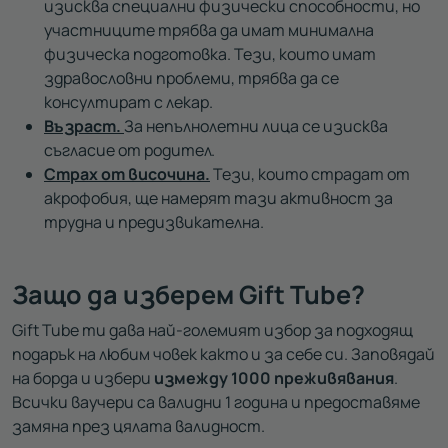
изисква специални физически способности, но
участниците трябва да имат минимална
физическа подготовка. Тези, които имат
здравословни проблеми, трябва да се
консултират с лекар.
Възраст.
За непълнолетни лица се изисква
съгласие от родител.
Страх от височина.
Тези, които страдат от
акрофобия, ще намерят тази активност за
трудна и предизвикателна.
Защо да изберем Gift Tube?
Gift Tube ти дава най-големият избор за подходящ
подарък на любим човек както и за себе си. Заповядай
на борда и избери
измежду 1000 преживявания
.
Всички ваучери са валидни 1 година и предоставяме
замяна през цялата валидност.