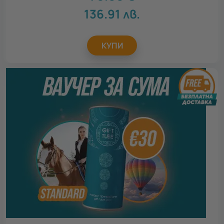
136.91
лв.
Повод
КУПИ
Всички
Рожден ден
6
Св. Валентин
6
Осми март
6
Имен ден
6
Годеж
5
Коледа
5
Моминско парти
6
Ергенско парти
6
Идеен подарък за
Всички
Подарък за тийнейджър
6