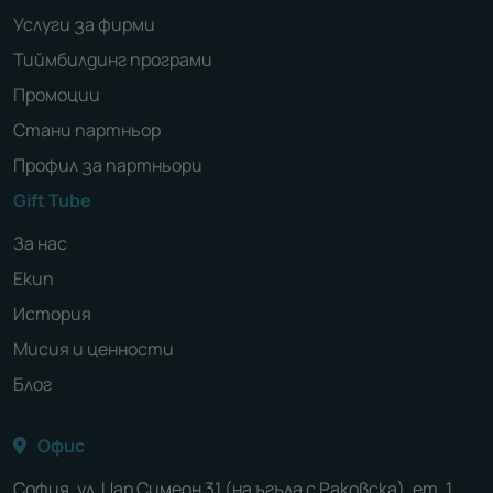
Услуги за фирми
Тиймбилдинг програми
Промоции
Стани партньор
Профил за партньори
Gift Tube
За нас
Екип
История
Мисия и ценности
Блог
Офис
София, ул. Цар Симеон 31 (на ъгъла с Раковска), ет. 1,