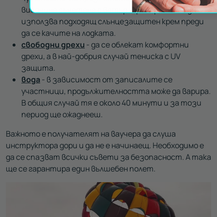
височина съчетана с вятър. Препоръчва се да се
използва подходящ слънцезащитен крем преди
да се качите на лодката.
свободни дрехи
- да се облекат комфортни
дрехи, а в най-добрия случай тениска с UV
защита.
вода
- в зависимост от записалите се
участници, продължителността може да варира.
В общия случай тя е около 40 минути и за този
период ще ожаднееш.
Важното е получателят на ваучера да слуша
инструктора дори и да не е начинаещ. Необходимо е
да се спазват всички съвети за безопасност. А така
ще се гарантира един вълшебен полет.