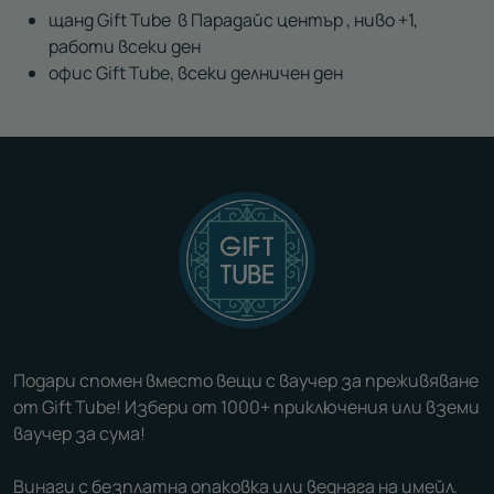
щанд Gift Tube в Парадайс център , ниво +1,
работи всеки ден
офис Gift Tube, всеки делничен ден
Подари спомен вместо вещи с ваучер за преживяване
от Gift Tube! Избери от 1000+ приключения или вземи
ваучер за сума!
Винаги с безплатна опаковка или веднага на имейл.