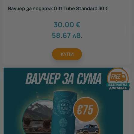
Подарък за родители
5
Ваучер за подарък Gift Tube Standard 30 €
Подарък за колега
6
Подарък за абитуриент
6
30.00
€
Подарък за любимия
6
Подарък за любимата
6
58.67
лв.
Подарък за приятел
6
Подарък за мама
6
КУПИ
Подарък за учител
6
Всички