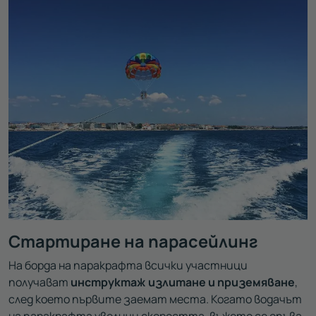
Стартиране на парасейлинг
На борда на паракрафта всички участници
получават
инструктаж излитане и приземяване
,
след което първите заемат места. Когато водачът
на паракрафта увеличи скоростта, въжето се опъва.