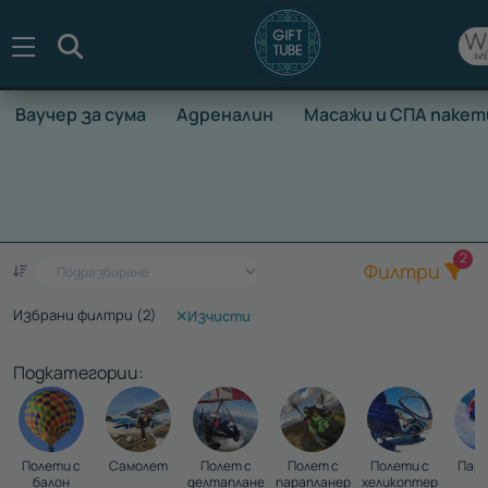
Търсене
Ваучер за сума
Адреналин
Масажи и СПА пакет
НАЧАЛО
ВАУЧЕРИ ЗА ПРЕЖИВЯВАНЕ
АДРЕНАЛИН
ПАРАСЕЙЛИНГ
Общ
2
Един ваучер - стотици преживявания
Филтри
Избрани филтри (
2
)
Изчисти
Подкатегории:
Полети с
Самолет
Полет с
Полет с
Полети с
Пар
балон
делтапланер
парапланер
хеликоптер