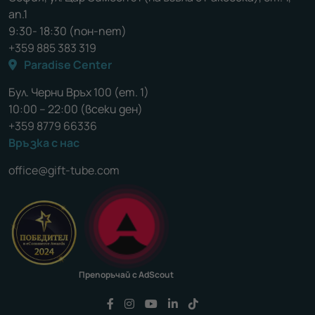
ап.1
9:30- 18:30 (пон-пет)
+359 885 383 319
Paradise Center
Бул. Черни Връх 100 (ет. 1)
10:00 – 22:00 (всеки ден)
+359 8779 66336
Връзка с нас
office@gift-tube.com
Препоръчай с AdScout
Последвайте ни във Facebook
Последвайте ни във Instagram
Последвайте ни във YouTu
Последвайте ни във Li
Последвайте ни във