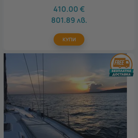
410.00
€
801.89
лв.
КУПИ