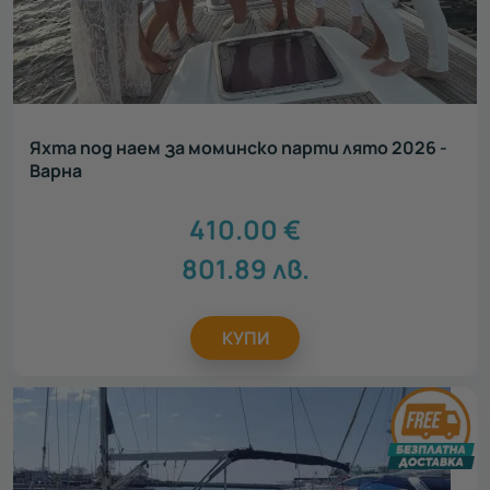
Яхта под наем за моминско парти лято 2026 -
Варна
410.00
€
801.89
лв.
КУПИ