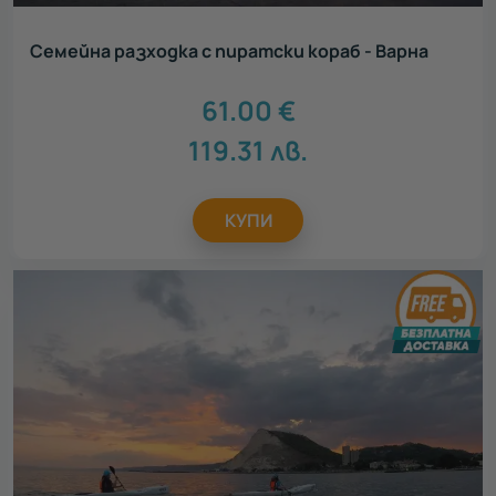
Осми март
8
Юбилей
7
Семейна разходка с пиратски кораб - Варна
Имен ден
11
Сватба
7
61.00
€
Годеж
12
Коледа
9
119.31
лв.
Моминско парти
14
Ергенско парти
13
КУПИ
Ден на детето
1
Детски рожден ден
1
Идеен подарък за
Всички
Подарък за тийнейджър
8
Подарък за родители
7
Подарък за колега
11
Подарък за шефа
6
Подарък за абитуриент
9