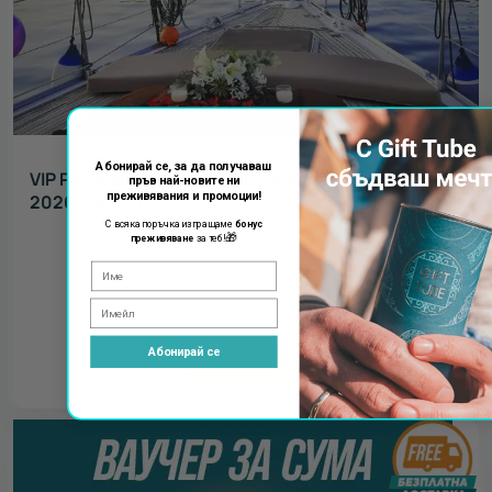
Абонирай се, за да получаваш
VIP Романтична вечеря на яхта за двама - лято
пръв най-новите ни
преживявания и промоции!
2026 - Варна
С всяка поръчка изпращаме
бонус
🎁
преживяване
за теб!
321.00
€
627.82
лв.
Абонирай се
КУПИ