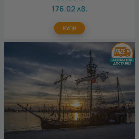
176.02
лв.
Покажи карта
116 локации
За кого
КУПИ
Всички
За жена
10
За мъж
11
За дете
1
За двойки
14
За компания
15
За семейството
10
Повод
Всички
Рожден ден
15
Св. Валентин
17