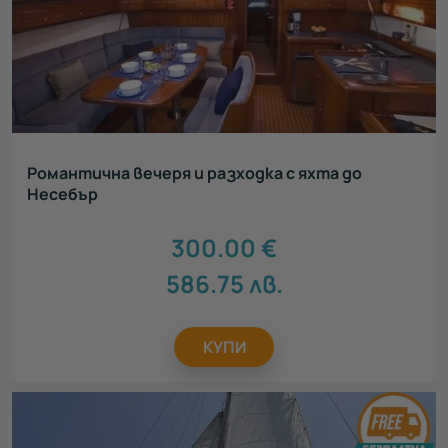
Романтична вечеря и разходка с яхта до
Несебър
300.00
€
586.75
лв.
КУПИ