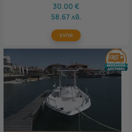
30.00
€
58.67
лв.
КУПИ