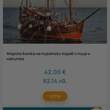
Морска битка на пиратски кораб с пица и
напитка
42.00
€
82.14
лв.
КУПИ