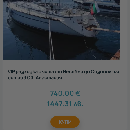
VIP разходка с яхта от Несебър до Созопол или
остров Св. Анастасия
740.00
€
1447.31
лв.
КУПИ