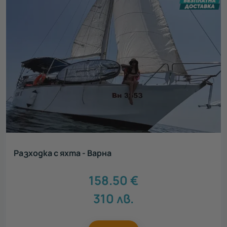
Разходка с яхта - Варна
158.50
€
310
лв.