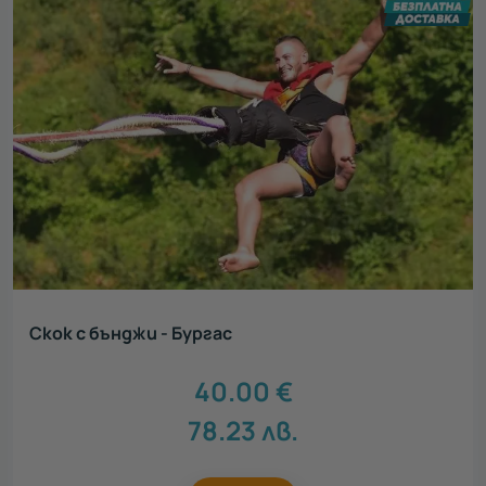
Скок с бънджи - Бургас
40.00
€
78.23
лв.