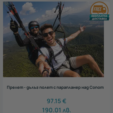
Прелет - дълъг полет с парапланер над Сопот
97.15
€
190.01
лв.