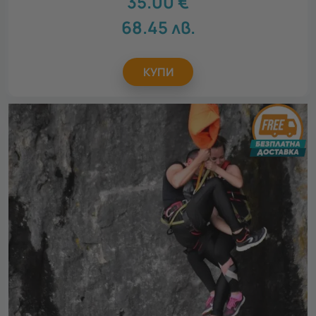
35.00
€
68.45
лв.
КУПИ