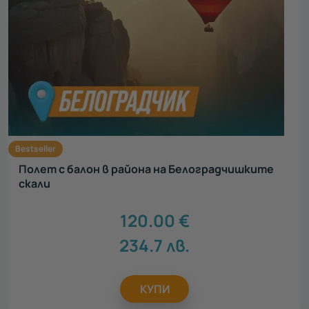
Bestseller
Полет с балон в района на Белоградчишките
скали
120.00
€
234.7
лв.
КУПИ