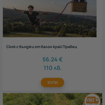
Скок с бънджи от балон край Правец
56.24
€
110
лв.
КУПИ