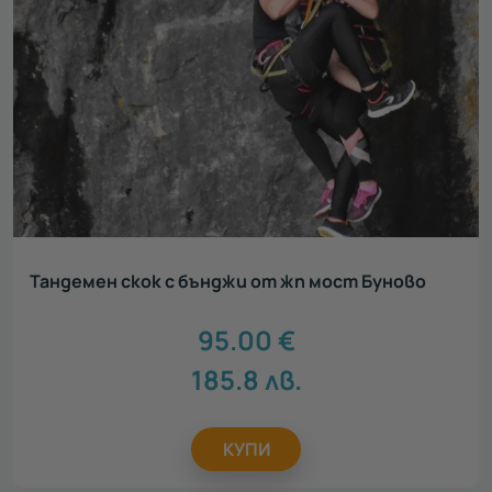
Тандемен скок с бънджи от жп мост Буново
95.00
€
185.8
лв.
КУПИ