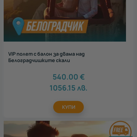
VIP полет с балон за двама над
Белоградчишките скали
540.00
€
1056.15
лв.
КУПИ