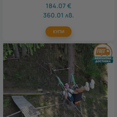
184.07
€
360.01
лв.
КУПИ