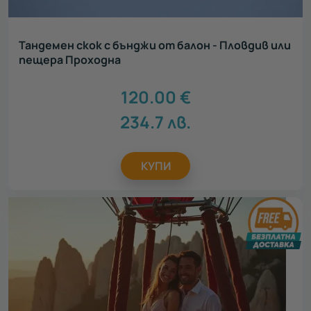
Тандемен скок с бънджи от балон - Пловдив или
пещера Проходна
120.00
€
234.7
лв.
КУПИ