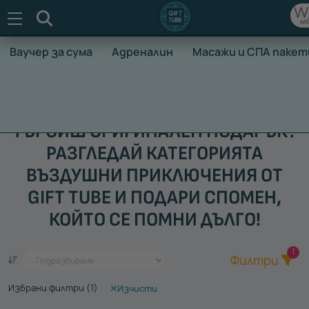
Търсене
Ваучер за сума
Адреналин
Масажи и СПА пакет
НАЧАЛО
ВАУЧЕРИ ЗА ПРЕЖИВЯВАНЕ
АДРЕНАЛИН
В
ТЪРСИШ ОРИГИНАЛЕН ПОДАРЪК?
РАЗГЛЕДАЙ КАТЕГОРИЯТА
ВЪЗДУШНИ ПРИКЛЮЧЕНИЯ ОТ
GIFT TUBE И ПОДАРИ СПОМЕН,
КОЙТО СЕ ПОМНИ ДЪЛГО!
Общ
1
Един ваучер - стотици преживявания
Филтри
Избрани филтри (
1
)
Изчисти