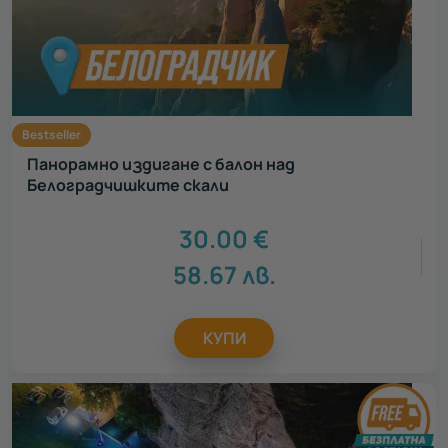
Всички
За жена
47
За мъж
47
За дете
3
За двойки
18
За компания
6
Bestseller
За семейството
6
Панорамно издигане с балон над
Белоградчишките скали
Повод
30.00
€
Всички
58.67
лв.
Рожден ден
47
Св. Валентин
57
Осми март
45
КУПИ
Юбилей
16
Имен ден
46
Сватба
9
Годеж
18