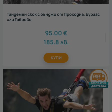
Тандемен скок с бънджи от Проходна, Бургас
или Габрово
95.00
€
185.8
лв.
КУПИ