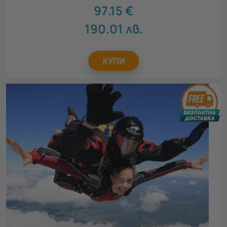
97.15
€
190.01
лв.
КУПИ