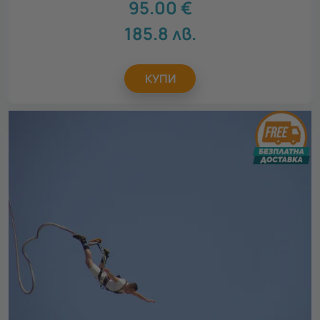
95.00
€
185.8
лв.
КУПИ