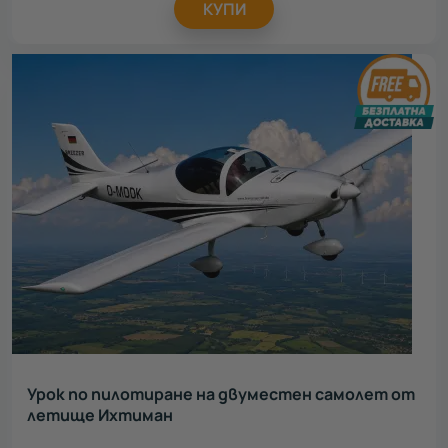
КУПИ
Акцент
Всички
Луксозен подарък
11
Сантиментален подарък
6
Урок по пилотиране на двуместен самолет от
летище Ихтиман