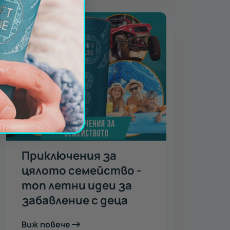
Приключения за
цялото семейство -
топ летни идеи за
забавление с деца
Виж повече