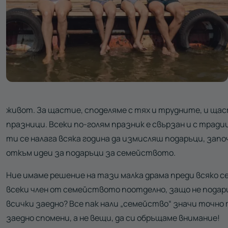
живот. За щастие, споделяме с тях и трудните, и ща
празници. Всеки по-голям празник е свързан и с тради
ти се налага всяка година да измисляш подаръци, запо
откъм идеи за подаръци за семейството.
Ние имаме решение на тази малка драма преди всяко с
всеки член от семейството поотделно, защо не подар
всички заедно? Все пак нали „семейство“ значи точно 
заедно спомени, а не вещи, да си обръщаме внимание!