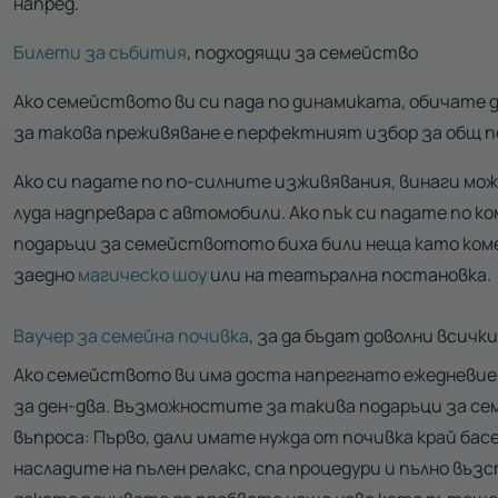
напред.
Билети за събития
, подходящи за семейство
Ако семейството ви си пада по динамиката, обичате 
за такова преживяване е перфектният избор за общ п
Ако си падате по по-силните изживявания, винаги мож
луда надпревара с автомобили. Ако пък си падате по к
подаръци за семействотото биха били неща като ком
заедно
магическо шоу
или на театърална постановка.
Ваучер за семейна почивка
, за да бъдат доволни всички
Ако семейството ви има доста напрегнато ежедневие,
за ден-два. Възможностите за такива подаръци за се
въпроса: Първо, дали имате нужда от почивка край басе
насладите на пълен релакс, спа процедури и пълно въ