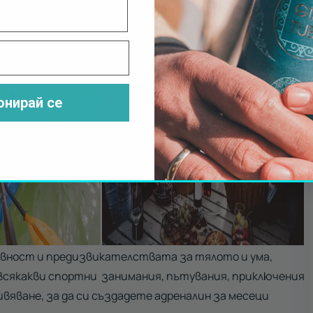
онирай се
вност и предизвикателствата за тялото и ума,
 всякакви спортни занимания, пътувания, приключения
вяване, за да си създадете адреналин за месеци