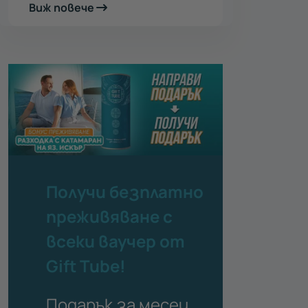
Виж повече
Получи безплатно
преживяване с
всеки ваучер от
Gift Tube!
Подарък за месец