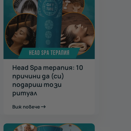
Head Spa терапия: 10
причини да (си)
подариш този
ритуал
Виж повече