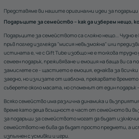
Представяме ви нашите оригинални идеи за подаръци
Подаръците за семейство – как да изберем нещо, кое
Подаръците за семейството са сложно нещо... Чудно е к
пръв поглед изглежда "мисия невъзможна" или предизв
истината е, че с Gift Tube изобщо не е толкова трудно
семеен подарък, преживяване и емоция на баща ви са п
замислете се - щастието е емоция, еднаква за всичк
заедно, но излизате от шаблона, прекарвате времето с
съберете около масата, но споменът от един подарък -
Всяко семейство има различна динамика и възприятия 
време като деца всъщност е част от семейното ви в
за подаръци за семейството могат да бъдат изключи
семейството не бива да бъдат просто предмети, а ис
изпълнен с усмивки и игри.