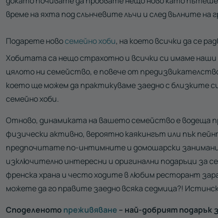
докато почивате да пробвате нещо ново като пътешес
време на яхта под слънчевите лъчи и след вълните на 
Подарете ново
семейно хоби
, на което всички да се ра
Хобитата са нещо страхотно и всички си имаме наши т
цялото ни семейство, е повече от предизвикателство.
което ще можем да практикуваме заедно с близките си
семейно хоби.
Отново, динамиката на вашето семейство е водеща пр
физически активно, вероятно каякингът или пък пейнт
предпочитате по-интимните и домошарски занимания, 
изключително интересни и оригинални подаръци за с
френска храна и често ходите в любим ресторант зара
можете да го правите заедно всяка седмица?! Истинс
Споделеното
преживяване
– най-добрият подарък 