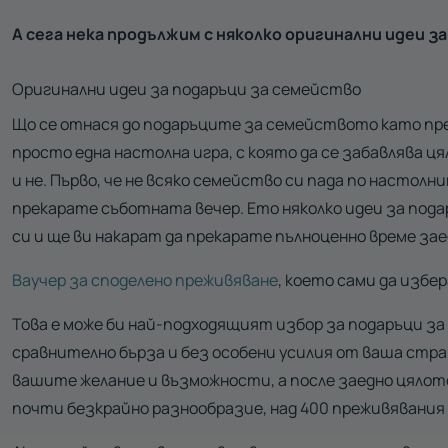
А сега нека продължим с няколко оригинални идеи з
Оригинални идеи за подаръци за семейство
Що се отнася до подаръците за семейството като пре
просто една настолна игра, с която да се забавлява ц
и не. Първо, че не всяко семейство си пада по настолн
прекарате съботната вечер. Ето няколко идеи за под
си и ще ви накарат да прекарате пълноценно време зае
Ваучер за споделено преживяване
, което сами да избе
Това е може би най-подходящият избор за подаръци за
сравнително бърза и без особени усилия от ваша стра
вашите желание и възможности, а после заедно цялото
почти безкрайно разнообразие, над 400 преживявания 