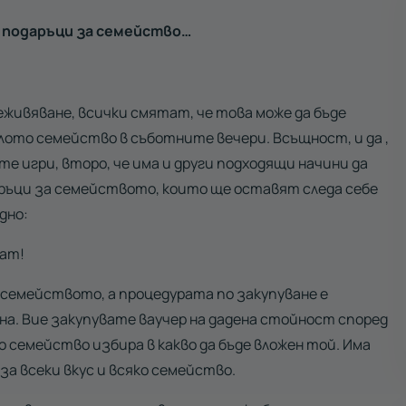
а подаръци за семейство…
живяване, всички смятат, че това може да бъде
ялото семейство в съботните вечери. Всъщност, и да ,
ите игри, второ, че има и други подходящи начини да
аръци за семейството, които ще оставят следа себе
дно:
рат!
 семейството, а процедурата по закупуване е
на. Вие закупувате ваучер на дадена стойност според
 семейство избира в какво да бъде вложен той. Има
за всеки вкус и всяко семейство.