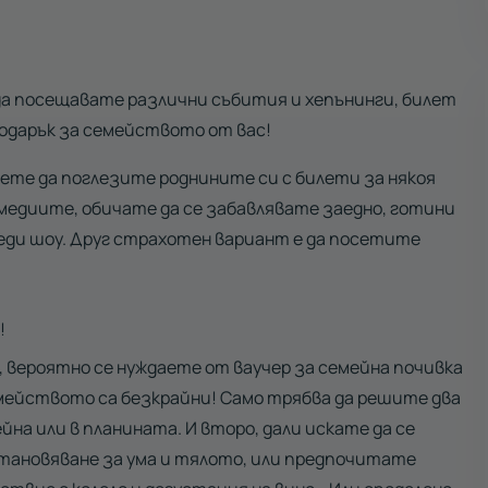
да посещавате различни събития и хепънинги, билет
одарък за семейството от вас!
ете да поглезите роднините си с билети за някоя
омедиите, обичате да се забавлявате заедно, готини
еди шоу. Друг страхотен вариант е да посетите
!
 вероятно се нуждаете от ваучер за семейна почивка
мейството са безкрайни! Само трябва да решите два
йна или в планината. И второ, дали искате да се
зстановяване за ума и тялото, или предпочитате