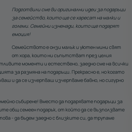
Подготвили сме ви оригинални идеи за подаръци
за семейство, които ще се харесат на малки и
големи. Семейни изненади, които ще подарят
емоция!
Семейството е онзи малък и уютен мини свят
от хора, които ни съпътстват през целия
стливите моменти и естествено, заедно сме на всички
цията за размяна на подаръци. Прекрасно е, но когато
чваш и да се изчерпваш изчерпваме бавно, но сигурно
емейно събирене! Вместо да подарявате подаръци за
ите общ семеен подарък, от който да се възползвате
това - да бъдем заедно с близките си, да трупаме