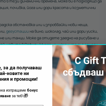
о в тези динамични времена, може би е подходящо да
ация, почивка, йога или дори красота и козметични
градска обстановка или изпробвайки нови неща,
ли,
дегустации
на вино, шоколад, чай или дори уиски,
ене или танци. Може да отидете заедно на рисуване и
най-новите в София -
Музея на илюзиите със семеен
не, ще запечатате и моментите в забавни снимки,
, за да получаваш
ак така?“.
ай-новите ни
ния и промоции!
ъчка изпращаме
бонус
🎁
яване
за теб!