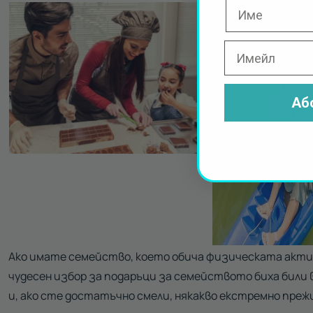
Аб
Ако имате семейство, което обича физическата акти
чудесен избор за подаръци за семейството биха били
и, ако сте достатъчно смели, някакво екстремно прежи