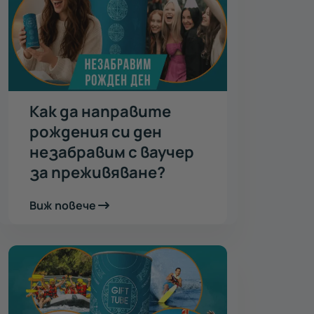
Как да направите
рождения си ден
незабравим с ваучер
за преживяване?
Виж повече