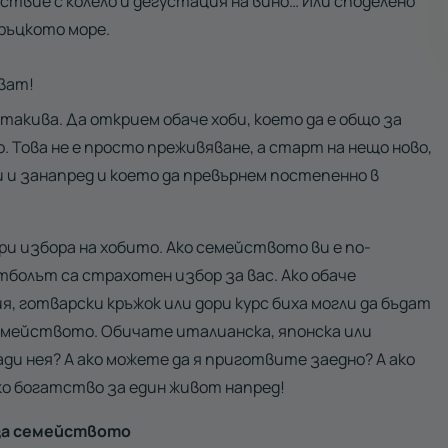
твие с колело и дегустация на вино… Или споделено
гръцкото море.
дват!
акива. Да открием обаче хоби, което да е общо за
 Това не е просто преживяване, а старт на нещо ново,
 и занапред и което да превърнем постепенно в
и избора на хобито. Ако семейството ви е по-
болът са страхотен избор за вас. Ако обаче
готварски кръжок или дори курс биха могли да бъдат
емейството. Обичате италианска, японска или
ди нея? А ако можете да я приготвите заедно? А ако
ко богатство за един живот напред!
за семейството