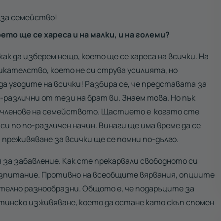
 за семейство!
то ще се хареса и на малки, и на големи?
ак да изберем нещо, което ще се хареса на всички. На
икателство, което не си струва усилията, но
 да угодите на всички! Разбира се, че представата за
о-различни от тези на брат ви. Знаем това. Но пък
и членове на семейството. Щастието е когато сте
и по по-различен начин. Винаги ще има време да се
 преживяване за всички ще се помни по-дълго.
за забавление. Как сте прекарвали свободното си
ъзпитание. Противно на всеобщите вярвания, опциите
телно разнообразни. Общото е, че подаръците за
тинско изживяване, което да остане като скъп спомен