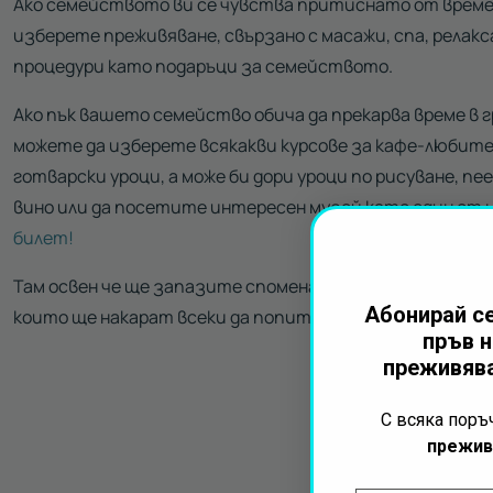
Ако семейството ви се чувства притиснато от времет
изберете преживяване, свързано с масажи, спа, релакс
процедури като подаръци за семейството.
Ако пък вашето семейство обича да прекарва време в 
можете да изберете всякакви курсове за кафе-любите
готварски уроци, а може би дори уроци по рисуване, пе
вино или да посетите интересен музей като един от 
билет!
Там освен че ще запазите спомена за това преживява
Абонирай се
които ще накарат всеки да попита хиляди пъти: „Ама к
пръв н
преживява
С всяка пор
прежив