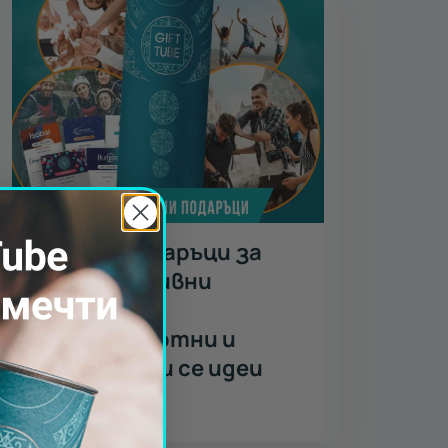
Летни подаръци за
корпоративни
клиенти -
нестандартни и
запомнящи се идеи
Виж повече