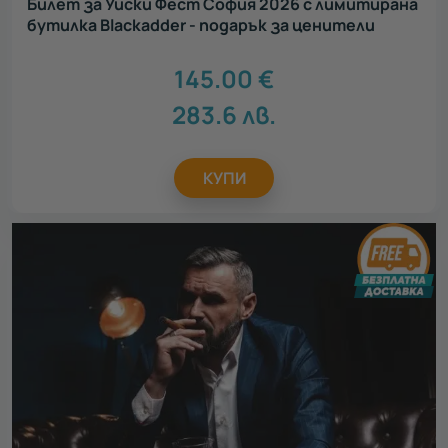
Билет за Уиски Фест София 2026 с лимитирана
бутилка Blackadder - подарък за ценители
145.00
€
283.6
лв.
КУПИ