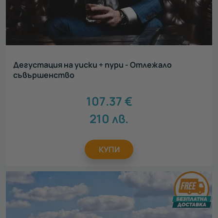
Дегустация на уиски + пури - Отлежало
съвършенство
107.37
€
210
лв.
КУПИ