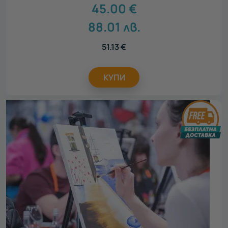
45.00
€
88.01
лв.
51.13
€
КУПИ