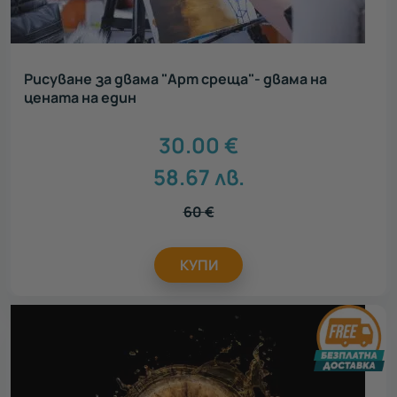
Рисуване за двама "Арт среща"- двама на
цената на един
30.00
€
58.67
лв.
60
€
КУПИ