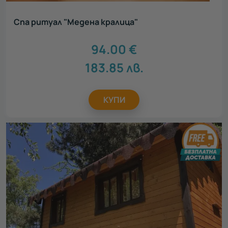
Спа ритуал "Медена кралица"
94.00
€
183.85
лв.
КУПИ