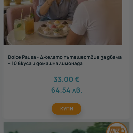
Dolce Pausa - Джелато пътешествие за двама
– 10 вкуса и домашна лимонада
33.00
€
64.54
лв.
КУПИ