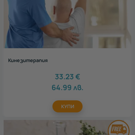
Кинезитерапия
33.23
€
64.99
лв.
КУПИ