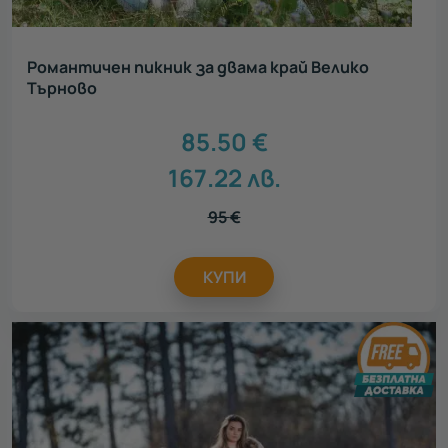
За семейството
20
Романтичен пикник за двама край Велико
Търново
Идеен подарък за
Всички
85.50
€
Подарък за тийнейджър
189
167.22
лв.
Подарък за родители
154
Подарък за колега
479
95
€
Подарък за шефа
87
Подарък за абитуриент
409
КУПИ
Подарък за бременни
102
Подарък за любимия
328
Подарък за любимата
471
Подарък за приятел
470
Подарък за мама
412
Подарък за учител
333