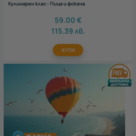
Кулинарен клас - Пица и фокача
59.00
€
115.39
лв.
КУПИ