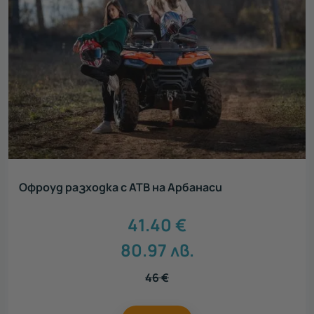
Акцент
Всички
Нестандартен подарък
23
Луксозен подарък
40
Сантиментален подарък
35
Ваучери за тиймбилдинг
8
Персонализирани подаръци
2
Зимни преживявания
9
Офроуд разходка с АТВ на Арбанаси
41.40
€
80.97
лв.
46
€