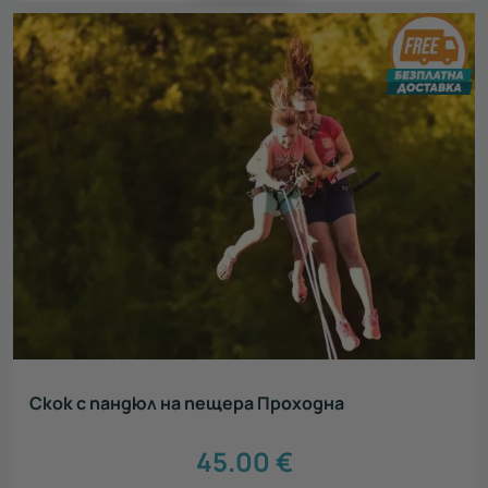
Скок с пандюл на пещера Проходна
45.00
€