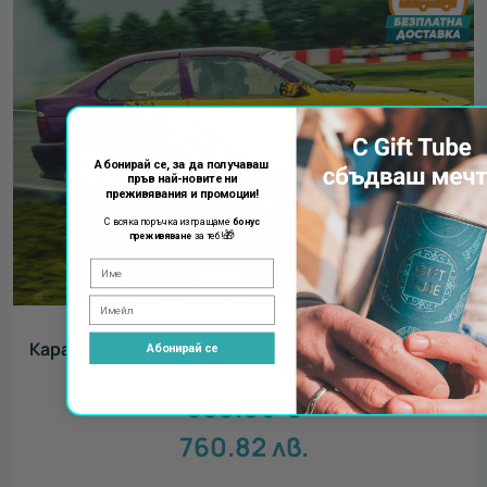
Абонирай се, за да получаваш
пръв най-новите ни
преживявания и промоции!
С всяка поръчка изпращаме
бонус
🎁
преживяване
за теб!
Каране на дрифт такси
Абонирай се
389.00
€
760.82
лв.