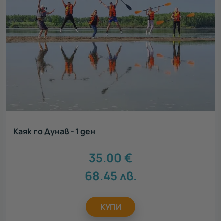
Каяк по Дунав - 1 ден
35.00
€
68.45
лв.
КУПИ