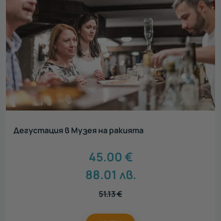
Акцент
Всички
Нестандартен подарък
29
Луксозен подарък
42
Сантиментален подарък
35
Ваучери за тиймбилдинг
8
Зимни преживявания
9
Дегустация в Музея на ракията
45.00
€
88.01
лв.
51.13
€