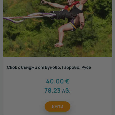
Скок с бънджи от Буново, Габрово, Русе
40.00
€
78.23
лв.
КУПИ