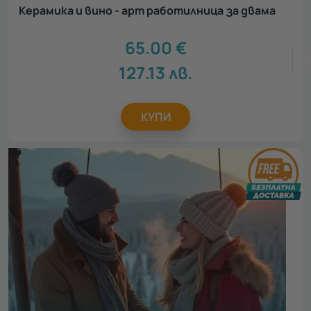
Керамика и вино - арт работилница за двама
65.00
€
127.13
лв.
КУПИ