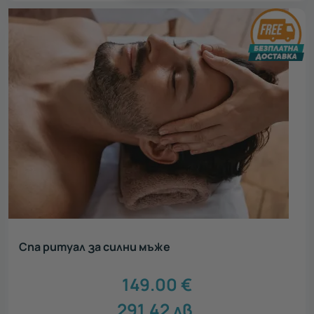
Спа ритуал за силни мъже
149.00
€
291.42
лв.