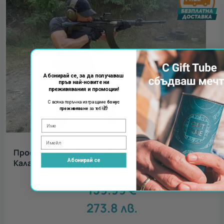
Абонирай се, за да получаваш
пръв най-новите ни
преживявания и промоции!
С всяка поръчка изпращаме
бонус
🎁
преживяване
за теб!
Професионален курс за стрелба с автомат
Абонирай се
Калашников
139.99
€
273.8
лв.