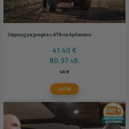
За семейството
18
Идеен подарък за
Офроуд разходка с АТВ на Арбанаси
Всички
Подарък за тийнейджър
170
41.40
€
Подарък за родители
149
80.97
лв.
Подарък за колега
346
Подарък за шефа
77
46
€
Подарък за абитуриент
305
Подарък за бременни
72
Подарък за любимия
358
КУПИ
Подарък за любимата
311
Подарък за приятел
347
Подарък за мама
256
Подарък за учител
233