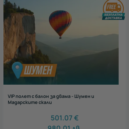
VIP полет с балон за двама - Шумен и
Мадарските скали
501.07
€
980.01
лв.