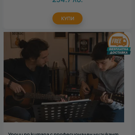
КУПИ
Уроци по китара с професионален музикант