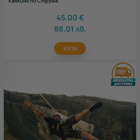
Каякинг по Струма
45.00
€
88.01
лв.
КУПИ