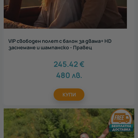
VIP свободен полет с балон за двама+ HD
заснемане и шампанско - Правец
245.42
€
480
лв.
КУПИ