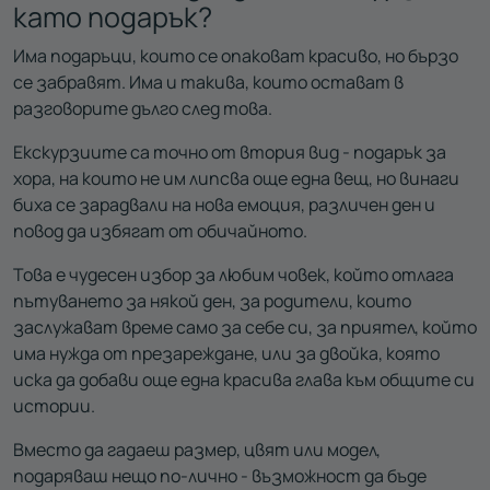
като подарък?
Има подаръци, които се опаковат красиво, но бързо
се забравят. Има и такива, които остават в
разговорите дълго след това.
Екскурзиите са точно от втория вид - подарък за
хора, на които не им липсва още една вещ, но винаги
биха се зарадвали на нова емоция, различен ден и
повод да избягат от обичайното.
Това е чудесен избор за любим човек, който отлага
пътуването за някой ден, за родители, които
заслужават време само за себе си, за приятел, който
има нужда от презареждане, или за двойка, която
иска да добави още една красива глава към общите си
истории.
Вместо да гадаеш размер, цвят или модел,
подаряваш нещо по-лично - възможност да бъде