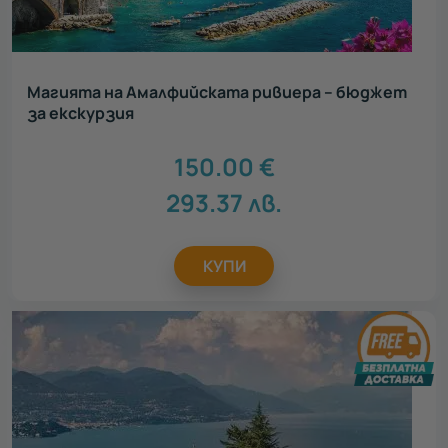
Магията на Амалфийската ривиера – бюджет
за екскурзия
150.00
€
293.37
лв.
КУПИ