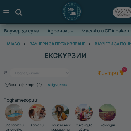
Търсене
Ваучер за сума
Адреналин
Масажи и СПА пакет
НАЧАЛО
ВАУЧЕРИ ЗА ПРЕЖИВЯВАНЕ
ВАУЧЕРИ ЗА ПОЧ
ЕКСКУРЗИИ
Общ
2
Един ваучер - стотици преживявания
Филтри
Избрани филтри (
2
)
Изчисти
Подкатегории:
Спа хотели
Хотели
Туристически
Уикенд за
Екскурзии
и почивки
маршрути
двама