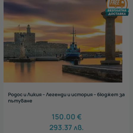
Родос и Ликия – Легенди и история – бюджет за
пътуване
150.00
€
293.37
лв.