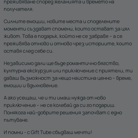
преживяване според желанията и времето на
получателя.
Силните емоции, новите места и споделените
моменти създават спомени, които остават за цял
живот. Това е подарък, който не се забравя – а се
преживява отново и отново чрез историите, които
оставя след себе си.
Независимо дали ще бъде романтично бягство,
културна екскурзия или приключение с приятели, ти
даваш възможност за нещо наистина ценно – време,
емоции и вдъхновение.
А ако усещаш, че и ти имаш нужда от ново
приключение – не се колебай да си го подариш.
Понякога най-добрите решения започват с едно
пътуване.
И помни - с Gift Tube сбъдваш мечти!