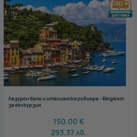
Лазурен бряг и италианска ривиера - Бюджет
за екскурзия
150.00
€
293.37
лв.