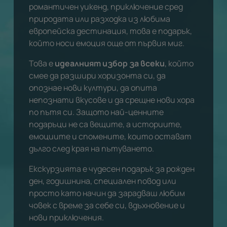
романтичен уикенд, приключение сред
природата или разходка из любима
европейска дестинация, това е подарък,
който носи емоция още от първия миг.
Това е
идеалният избор за всеки
, който
смее да разшири хоризонта си, да
опознае нови култури, да опита
непознати вкусове и да срещне нови хора
по пътя си. Защото най-ценните
подаръци не са вещите, а историите,
емоциите и спомените, които остават
дълго след края на пътуването.
Екскурзията е чудесен подарък за рожден
ден, годишнина, специален повод или
просто като начин да зарадваш любим
човек с време за себе си, вдъхновение и
нови приключения.