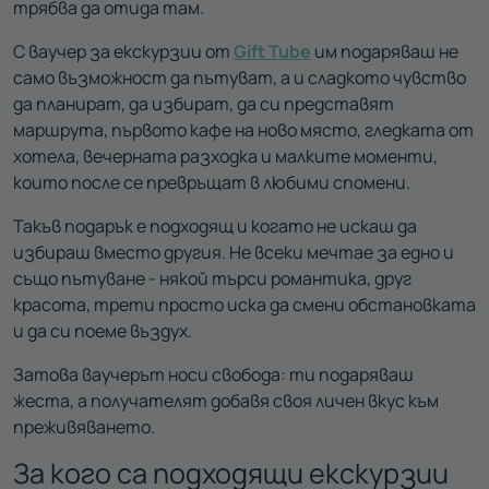
трябва да отида там.
С ваучер за екскурзии от
Gift Tube
им подаряваш не
само възможност да пътуват, а и сладкото чувство
да планират, да избират, да си представят
маршрута, първото кафе на ново място, гледката от
хотела, вечерната разходка и малките моменти,
които после се превръщат в любими спомени.
Такъв подарък е подходящ и когато не искаш да
избираш вместо другия. Не всеки мечтае за едно и
също пътуване - някой търси романтика, друг
красота, трети просто иска да смени обстановката
и да си поеме въздух.
Затова ваучерът носи свобода: ти подаряваш
жеста, а получателят добавя своя личен вкус към
преживяването.
За кого са подходящи екскурзии