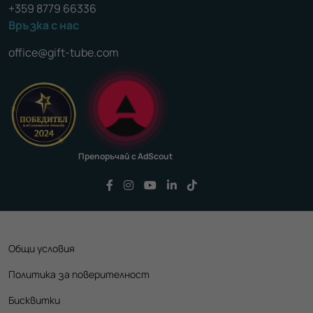
+359 8779 66336
Връзка с нас
office@gift-tube.com
Препоръчай с AdScout
Последвайте ни във Facebook
Последвайте ни във Instagram
Последвайте ни във YouTu
Последвайте ни във Li
Последвайте ни във
Общи условия
Политика за поверителност
Бисквитки