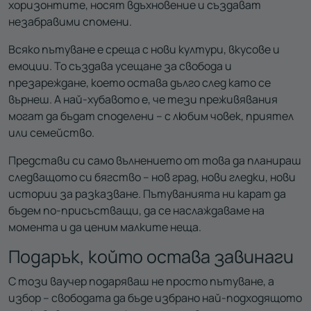
хоризонтите, носят вдъхновение и създават
незабравими спомени.
Всяко пътуване е среща с нови култури, вкусове и
емоции. То създава усещане за свобода и
презареждане, което остава дълго след като се
върнеш. А най-хубавото е, че тези преживявания
могат да бъдат споделени – с любим човек, приятел
или семейство.
Представи си само вълнението от това да планираш
следващото си бягство – нов град, нови гледки, нови
истории за разказване. Пътуванията ни карат да
бъдем по-присъстващи, да се наслаждаваме на
момента и да ценим малките неща.
Подарък, който остава завинаги
С този ваучер подаряваш не просто пътуване, а
избор – свободата да бъде избрано най-подходящото