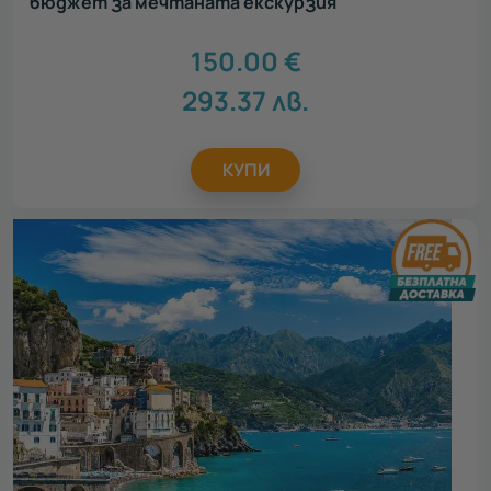
бюджет за мечтаната екскурзия
150.00
€
293.37
лв.
КУПИ