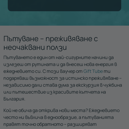
Пътуване – преживяване с
неочаквани ползи
Пътуването е един от най-сигурните начини да
излезеш от рутината и да внесеш нова енергия в
ежедневието си. С този ваучер от
Gift Tube
ти
подаряваш възможност за истинско преживяване –
независимо дали става дума за екскурзия в чужбина
или пътешествие из красивите кътчета на
България.
Кой не обича да открива нови места? Ежедневието
често ни въвлича в еднообразие, а пътуванията
правят точно обратното – разширяват