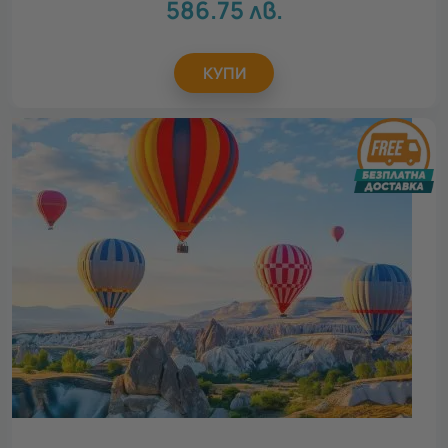
586.75
лв.
Повод
КУПИ
Всички
Рожден ден
13
Св. Валентин
13
Осми март
13
Юбилей
12
Имен ден
12
Сватба
13
Годеж
11
Коледа
13
Идеен подарък за
Всички
Подарък за родители
7
Подарък за колега
9