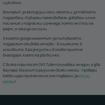
изживяно.
Ваучерът за екскурзии носи лекота и за теб като
подаряващ. Избираш преживяване, добавяш лично
послание и поднасяш изненада, която не стои на
рафт, а чака да се случи.
А когато дойде моментът за пътуването,
подаръкът оживява отново - в снимките, в
усмивките, в разказите и в онова приятно
благодаря, което казва всичко.
С всяка поръчка от Gift Tube получаваш не един, а два
ваучера. Бонусът е различен всеки месец - провери
какво щуро приключение сме подбрали за
този
месец
!