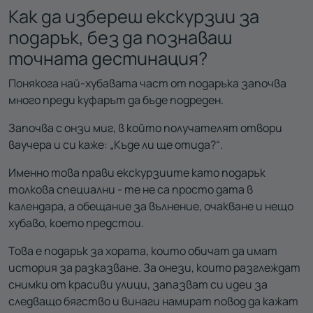
Как да избереш екскурзии за
подарък, без да познаваш
точната дестинация?
Понякога най-хубавата част от подаръка започва
много преди куфарът да бъде подреден.
Започва с онзи миг, в който получателят отвори
ваучера и си каже: „Къде ли ще отида?“.
Именно това прави екскурзиите като подарък
толкова специални - те не са просто дата в
календара, а обещание за вълнение, очакване и нещо
хубаво, което предстои.
Това е подарък за хората, които обичат да имат
история за разказване. За онези, които разглеждат
снимки от красиви улици, запазват си идеи за
следващо бягство и винаги намират повод да кажат