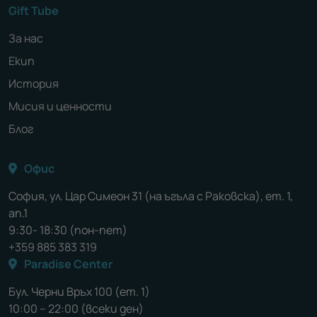
Gift Tube
За нас
Екип
История
Мисия и ценности
Блог
Офис
София, ул. Цар Симеон 31 (на ъгъла с Раковска), ет. 1,
ап.1
9:30- 18:30 (пон-пет)
+359 885 383 319
Paradise Center
Бул. Черни Връх 100 (ет. 1)
10:00 – 22:00 (всеки ден)