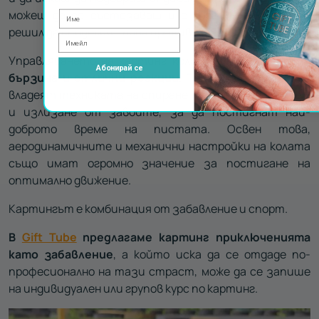
можеш да се състезаваш и с хората, с които си
решил да споделиш това преживяване.
Управляването на картинг кола изисква
точност,
Абонирай се
бързина и отлични реакции
. Пилотите трябва да
владеят техниката на спиране, ускорение, влизане в
и излизане от завоите, за да постигнат най-
доброто време на пистата. Освен това,
аеродинамичните и механични настройки на колата
също имат огромно значение за постигане на
оптимално движение.
Картингът е комбинация от забавление и спорт.
В
Gift Tube
предлагаме картинг приключенията
като забавление
, а който иска да се отдаде по-
професионално на тази страст, може да се запише
на индивидуален или групов курс по картинг.