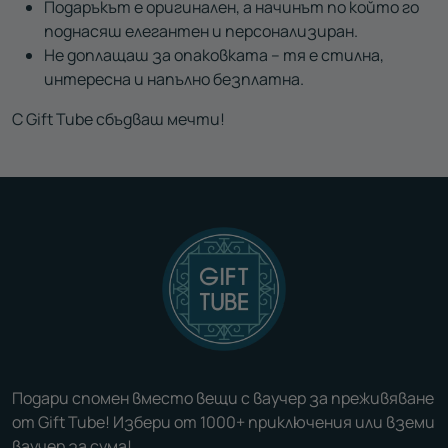
Подаръкът е оригинален, а начинът по който го
поднасяш елегантен и персонализиран.
Не доплащаш за опаковката – тя е стилна,
интересна и напълно безплатна.
С Gift Tube сбъдваш мечти!
Подари спомен вместо вещи с ваучер за преживяване
от Gift Tube! Избери от 1000+ приключения или вземи
ваучер за сума!