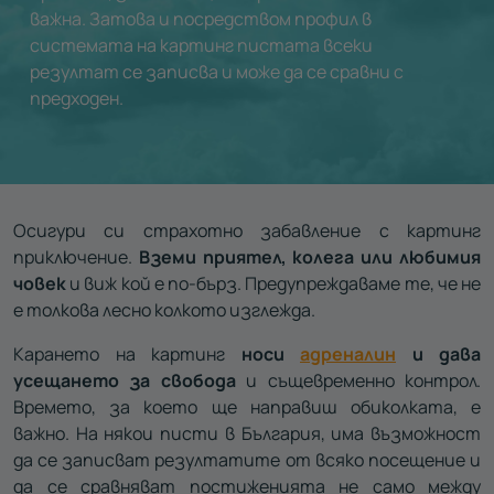
важна. Затова и посредством профил в
системата на картинг пистата всеки
резултат се записва и може да се сравни с
предходен.
Осигури си страхотно забавление с картинг
приключение.
Вземи приятел, колега или любимия
човек
и виж кой е по-бърз. Предупреждаваме те, че не
е толкова лесно колкото изглежда.
Карането на картинг
носи
адреналин
и дава
усещането за свобода
и същевременно контрол.
Времето, за което ще направиш обиколката, е
важно.
На някои писти в България, има възможност
да се записват резултатите от всяко посещение и
да се сравняват постиженията не само между