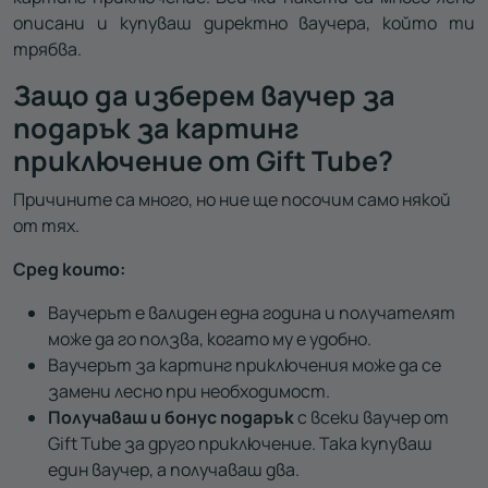
описани и купуваш директно ваучера, който ти
трябва.
Защо да изберем ваучер за
подарък за картинг
приключение от Gift Tube?
Причините са много, но ние ще посочим само някой
от тях.
Сред които:
Ваучерът е валиден една година и получателят
може да го ползва, когато му е удобно.
Ваучерът за картинг приключения може да се
замени лесно при необходимост.
Получаваш и бонус подарък
с всеки ваучер от
Gift Tube за друго приключение. Така купуваш
един ваучер, а получаваш два.