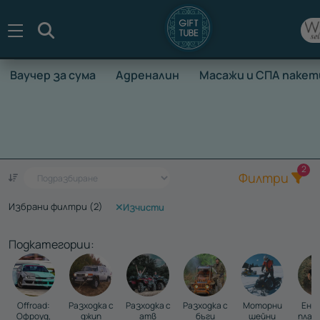
Търсене
Ваучер за сума
Адреналин
Масажи и СПА пакет
НАЧАЛО
ВАУЧЕРИ ЗА ПРЕЖИВЯВАНЕ
АДРЕНАЛИН
КАРТИНГ ПРИКЛЮЧЕНИЯ
Общ
2
Един ваучер - стотици преживявания
Филтри
Избрани филтри (
2
)
Изчисти
Подкатегории:
Offroad:
Разходка с
Разходка с
Разходка с
Моторни
Енду
Офроуд,
джип
атв
бъги
шейни
план