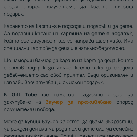
опция според получателя, за когото търсиш
подарък.
Карането на картинг е подходящ подарък и за дете.
Да подариш каране на
картинг на дете е подарък
,
който със сигурност ще го направи щастливо. Има
специални картове за деца и е напълно безопасно.
Ще намериш ваучер за каране на карт за деца, който
е готов подарък за момче, което иска да сподели
забавлението със свой приятел. Бъди оригинален и
направи впечатляващ и смислен подарък.
В Gift Tube
ще намериш различни опции за
закупуване на
ваучер за преживяване
според
получателя и повода.
Може да купиш ваучер за дете, за двама възрастни,
за рожден ден или за родител и дете или за семейно
картинг приключение. Всички пакети са много ясно