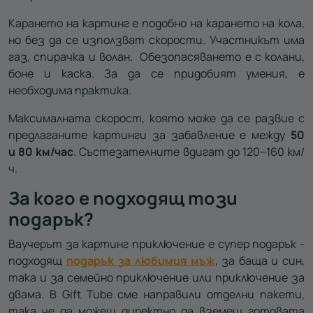
Карането на картинг е подобно на карането на кола,
но без да се използват скорости. Участникът има
газ, спирачка и волан. Обезопасяването е с колани,
боне и каска. За да се придобият умения, е
необходима практика.
Максималната скорост, която може да се развие с
предлаганите картинги за забавление е между
50
и
80 км/час
. Състезателните вдигат до 120–160 км/
ч.
За кого е подходящ този
подарък?
Ваучерът за картинг приключение е супер подарък -
подходящ
подарък за любимия мъж
, за баща и син,
така и за семейно приключение или приключение за
двама. В Gift Tube сме направили отделни пакети,
така че да можеш директно да вземеш готовата