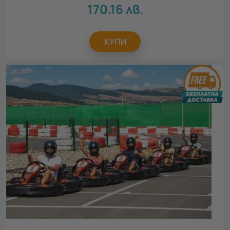
170.16
лв.
За семейството
5
КУПИ
Повод
Всички
Рожден ден
10
Св. Валентин
8
Осми март
8
Юбилей
3
Имен ден
10
Годеж
7
Коледа
6
Моминско парти
6
Ергенско парти
7
Ден на детето
1
Детски рожден ден
1