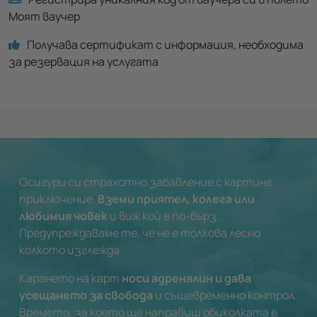
Моят ваучер
Получава сертификат с информация, необходима
за резервация на услугата
Осигури си страхотно забавление с картинг
приключение.
Вземи приятел, колега или
любимия човек
и виж кой е по-бърз.
Предупреждаваме те, че не е толкова лесно
колкото изглежда.
Карането на карт
носи адреналин и дава
усещането за свобода
и същевременно контрол.
Времето, за което ще направиш обиколката е