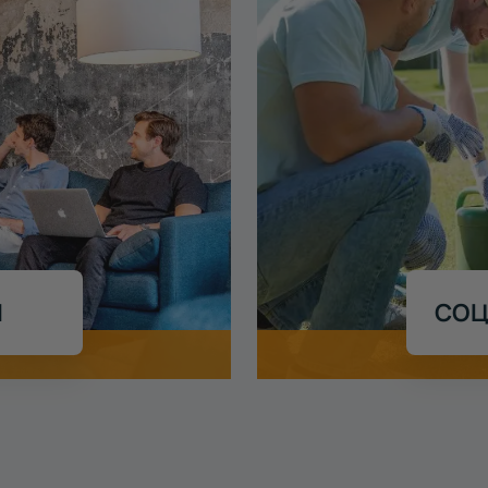
И
СОЦ