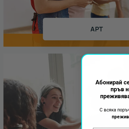
АРТ
Абонирай се
пръв н
преживява
С всяка пор
прежив