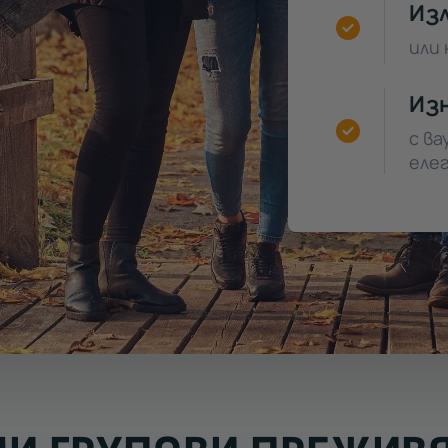
Из
или 
Изн
с ва
еле