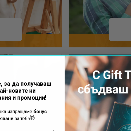
, за да получаваш
ай-новите ни
ния и промоции!
ъчка изпращаме
бонус
🎁
яване
за теб!