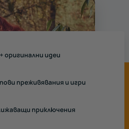
+ оригинални идеи
пови преживявания и игри
лижаващи приключения