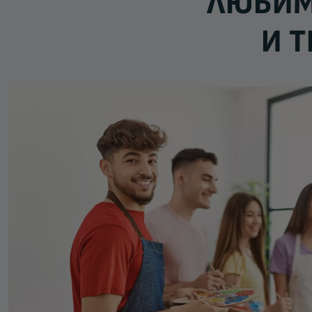
ЛЮБИМ
И 