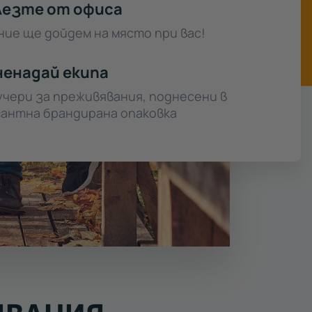
лезте от офиса
ние ще дойдем на място при вас!
енадай екипа
учери за преживявания, поднесени в
гантна брандирана опаковка