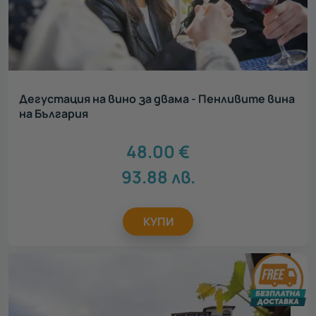
Дегустация на вино за двама - Пенливите вина
на България
48.00
€
93.88
лв.
КУПИ