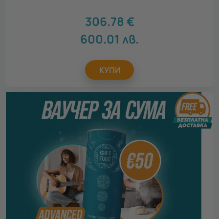
306.78
€
600.01
лв.
КУПИ