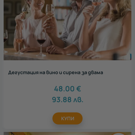
Регион
Всички
Бургас
1
Пловдив
5
София
10
Благоевград
1
Видин
1
Дегустация на вино и сирена за двама
Русе
1
48.00
€
93.88
лв.
Покажи карта
116 локации
КУПИ
За кого
Всички