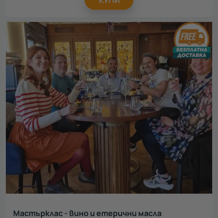
Мастърклас - вино и етерични масла