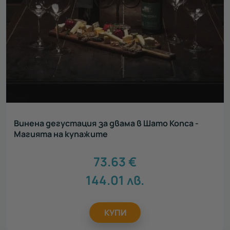
Винена дегустация за двама в Шато Копса -
Магията на купажите
73.63
€
144.01
лв.
КУПИ