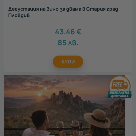
Ваучери за
Дегустация на вино за двама в Стария град
тиймбилдинг
Пловдив
43.46
€
85
лв.
КУПИ