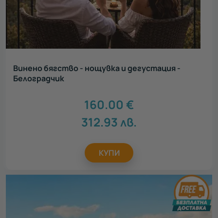
Винено бягство - нощувка и дегустация -
Белоградчик
160.00
€
312.93
лв.
КУПИ