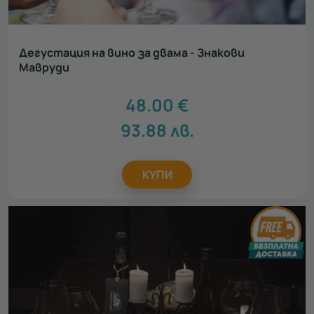
Дегустация на вино за двама - Знакови
Мавруди
48.00
€
93.88
лв.
КУПИ