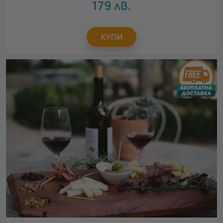
179
лв.
Ергенско парти
18
КУПИ
Идеен подарък за
Всички
Подарък за тийнейджър
6
Подарък за родители
21
Подарък за колега
16
Подарък за шефа
3
Подарък за абитуриент
13
Подарък за любимия
16
Подарък за любимата
16
Подарък за приятел
15
Подарък за мама
14
Подарък за учител
14
Всички