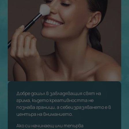
Добре дошъл в завладяващия свят на
грима, където креативността не
познава граници, а себеизразяването е в
центъра на вниманието.
Ако си начинаещ или тепърва