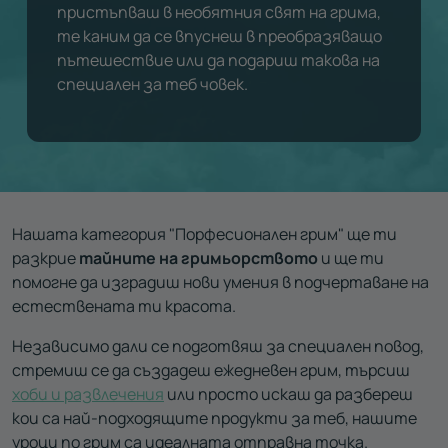
пристъпваш в необятния свят на грима,
те каним да се впуснеш в преобразяващо
пътешествие или да подариш такова на
специален за теб човек.
Нашата категория "Порфесионален грим" ще ти
разкрие
тайните на гримьорството
и ще ти
помогне да изградиш нови умения в подчертаване на
естествената ти красота.
Независимо дали се подготвяш за специален повод,
стремиш се да създадеш ежедневен грим, търсиш
хоби и развлечения
или просто искаш да разбереш
кои са най-подходящите продукти за теб, нашите
уроци по грим са идеалната отправна точка.