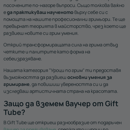
посочените по-нагоре въпроси. Също толкова важно
е
да практикуваш наученото
върху себе си с
помощта на нашите професионални гримьори. Те ще
превърнат теорията в майсторство, чрез което ще
развиеш новите си грим умения.
Открий трансформиращата сила на грима отвъд
четките и палитрите като форма на
себеизразяване.
Нашата категория "Уроци по грим" ти предоставя
възможността да развиеш
основни умения за
гримиране
, да повишиш увереността си и да
изследваш артистичната страна на красотата.
Защо да вземем ваучер от Gift
Tube?
В Gift Tube
ще откриеш разнообразие от
подаръчен
ваучер за преживяване
, сред които и уроци по