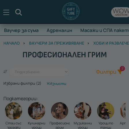
Търсене
Ваучер за сума
Адреналин
Масажи и СПА пакет
НАЧАЛО
ВАУЧЕРИ ЗА ПРЕЖИВЯВАНЕ
ХОБИ И РАЗВЛЕЧ
ПРОФЕСИОНАЛЕН ГРИМ
Общ
2
Един ваучер - стотици преживявания
Филтри
Избрани филтри (
2
)
Изчисти
Подкатегории:
Стаи със
Кулинарни
Професионален
Музикални
Уроци по
Арт и
загадки
уроци
грим
уроци
танци