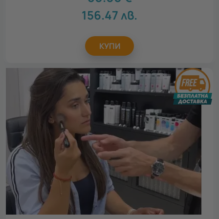
156.47
лв.
Всички
Рожден ден
5
Св. Валентин
5
КУПИ
Осми март
5
Юбилей
2
Имен ден
5
Коледа
2
Моминско парти
3
Идеен подарък за
Всички
Подарък за колега
3
Подарък за абитуриент
5
Подарък за любимата
5
Подарък за приятел
3
Подарък за мама
5