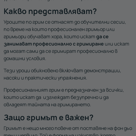
Какво представляват?
Уроците по грим се отнасят до обучителни сесии,
по време на които професионален гримьор или
гримьори обучават хора, които искат
да се
занимават професионално с гримиране
или искат
да могат сами да се гримират професионално в
домашни условия.
Тези уроци обикновено включват демонстрации,
насоки и практически упражнения.
Професионалният грим е предназначен за всички,
които искат да изглеждат безупречно и да
овладеят тайната на гримирането.
Защо гримът е важен?
Гримът е нещо много повече от поставяне на фон дьо
тен и червило. Той е форма на изкуство, която