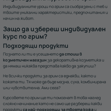
Индивидуалните уроци по грим са съобразени с теб и
твоите уникални характеристики, предпочитания и
начин на живот.
Защо да избереш индивидуален
курс по грим?
Подходящи продукти
Познато ли ти е усещането
да стоиш в
козметичен магазин
за декоративна козметика и
да нямаш никаква представа какво да закупиш?
Не всички продукти за грим са еднакви, както и
кожата ти. Тя може да бъде мазна, суха, комбинирана
или чувствителна. Ами сега?
Курсовете по грим ще ти помогнат в това наглед
сложно начинание като не само ще разбереш какви
продукти
са най-подходящи за твоята кожа
и