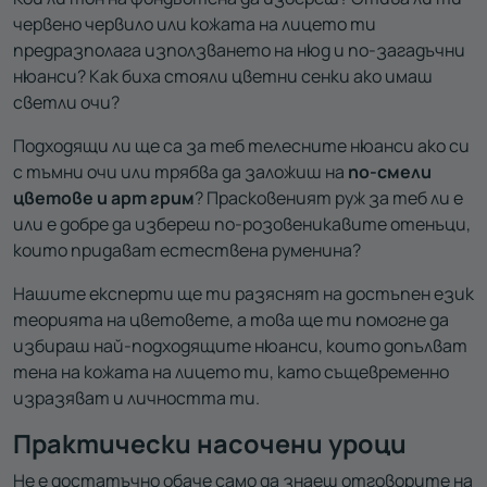
червено червило или кожата на лицето ти
предразполага използването на нюд и по-загадъчни
нюанси? Как биха стояли цветни сенки ако имаш
светли очи?
Подходящи ли ще са за теб телесните нюанси ако си
с тъмни очи или трябва да заложиш на
по-смели
цветове и арт грим
? Прасковеният руж за теб ли е
или е добре да избереш по-розовеникавите отенъци,
които придават естествена руменина?
Нашите експерти ще ти разяснят на достъпен език
теорията на цветовете, а това ще ти помогне да
избираш най-подходящите нюанси, които допълват
тена на кожата на лицето ти, като същевременно
изразяват и личността ти.
Практически насочени уроци
Не е достатъчно обаче само да знаеш отговорите на