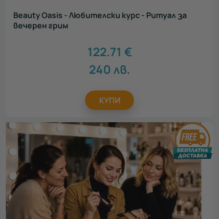
Подарък за учител
3
Beauty Oasis - Любителски курс - Ритуал за
вечерен грим
Всички
122.71
€
240
лв.
КУПИ