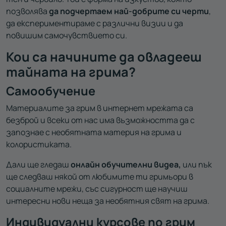
позволява
да подчертаем най-добрите си черти
,
да експериментираме с различни визии и да
повишим самочувствието си.
Кои са начините да овладееш
тайната на грима?
Самообучение
Материалите за грим в интернет мрежата са
безброй и всеки от нас има възможността да с
запознае с необятната материя на грима и
колористиката.
Дали ще гледаш
онлайн обучителни видеа,
или пък
ще следваш някой от любимите ти гримьори в
социалните мрежи, със сигурност ще научиш
интересни нови неща за необятния свят на грима.
Индивидуални курсове по грим