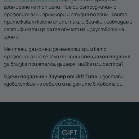
гримиране на топ цени. Ние си сътрудничим с
професионални гримьори и студия по грим , които
притежават както опит, така и всички необходими
сертификати да да те обучат на изкуството на
грима.
Мечтаеш да можеш да нанасяш грим като
професионалист? Или търсиш
специален подарък
за близка приятелка, дъщеря, майка или сестра?
Вземи
подаръчен ваучер от Gift Tube
и достави
удоволствие на себе си и на дамите в живота си.