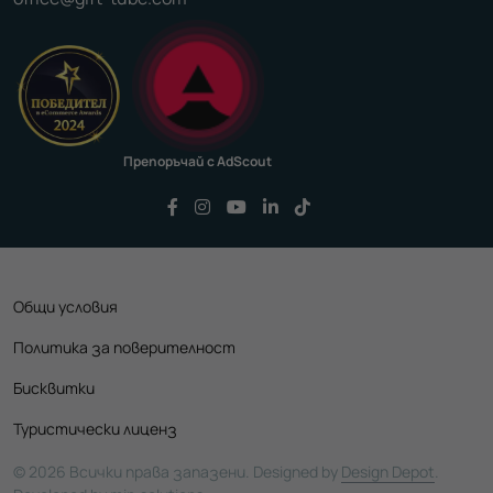
Препоръчай с AdScout
Последвайте ни във Facebook
Последвайте ни във Instagram
Последвайте ни във YouTu
Последвайте ни във Li
Последвайте ни във
Общи условия
Политика за поверителност
Бисквитки
Туристически лиценз
© 2026 Всички права запазени. Designed by
Design Depot
.