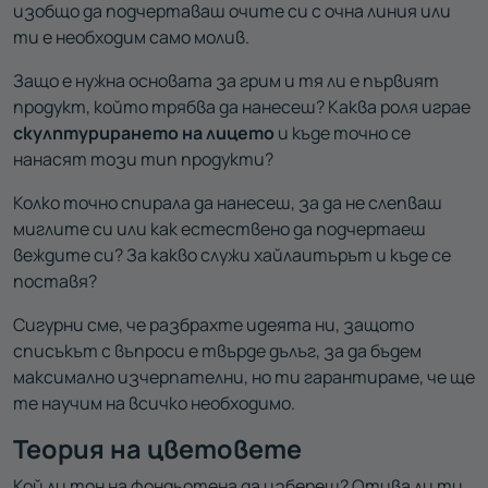
изобщо да подчертаваш очите си с очна линия или
ти е необходим само молив.
Защо е нужна основата за грим и тя ли е първият
продукт, който трябва да нанесеш? Каква роля играе
скулптурирането на лицето
и къде точно се
нанасят този тип продукти?
Колко точно спирала да нанесеш, за да не слепваш
миглите си или как естествено да подчертаеш
веждите си? За какво служи хайлаитърът и къде се
поставя?
Сигурни сме, че разбрахте идеята ни, защото
списъкът с въпроси е твърде дълъг, за да бъдем
максимално изчерпателни, но ти гарантираме, че ще
те научим на всичко необходимо.
Теория на цветовете
Кой ли тон на фондьотена да избереш? Отива ли ти