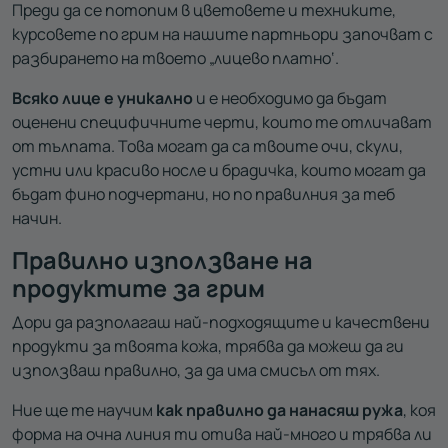
Преди да се потопим в цветовете и техниките,
курсовете по грим на нашите партньори започват с
разбирането на твоето „лицево платно‘.
Всяко лице е уникално
и е необходимо да бъдат
оценени специфичните черти, които те отличават
от тълпата. Това могат да са твоите очи, скули,
устни или красиво носле и брадичка, които могат да
бъдат фино подчертани, но по правилния за теб
начин.
Правилно използване на
продуктите за грим
Дори да разполагаш най-подходящите и качествени
продукти за твоята кожа, трябва да можеш да ги
използваш правилно, за да има смисъл от тях.
Ние ще те научим
как правилно да нанасяш ружа
, коя
форма на очна линия ти отива най-много и трябва ли