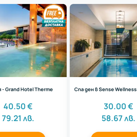
 - Grand Hotel Therme
Спа ден в Sense Wellnes
40.50
€
30.00
€
79.21
лв.
58.67
лв.