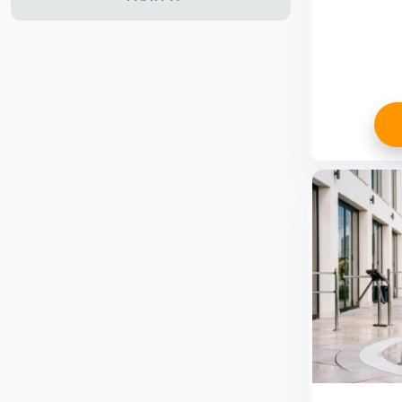
Всички
Сантиментален
подарък