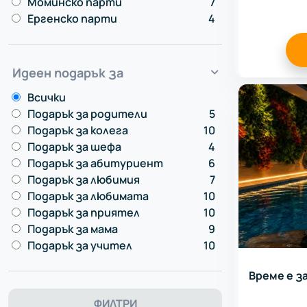
Моминско парти
7
Ергенско парти
4
Идеен подарък за
Всички
Подарък за родители
5
Подарък за колега
10
Подарък за шефа
4
Подарък за абитуриент
6
Подарък за любимия
7
Подарък за любимата
10
Подарък за приятел
10
Подарък за мама
9
Подарък за учител
10
Време е з
ФИЛТРИ