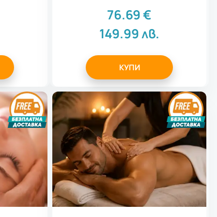
76.69
€
.
149.99
лв.
КУПИ