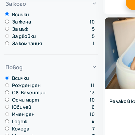
За кого
Всички
За жена
10
За мъж
5
За двойки
5
За компания
1
Повод
Всички
Рожден ден
11
Св. Валентин
13
Осми март
10
Релакс в 
Юбилей
6
Имен ден
10
Годеж
4
Коледа
7