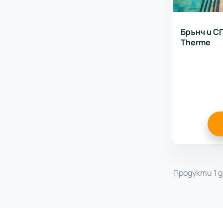
Брънч и СП
Therme
Продукти 1 д