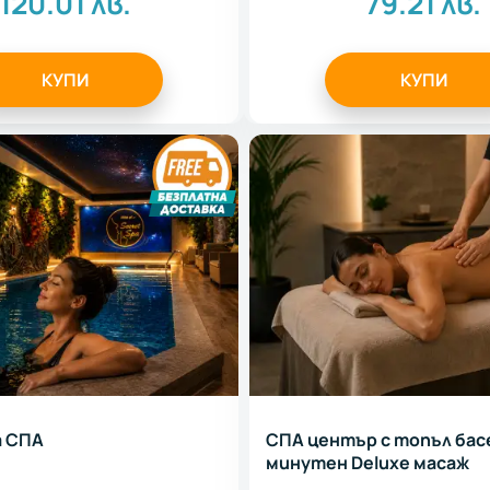
120.01
лв.
79.21
лв.
КУПИ
КУПИ
а СПА
СПА център с топъл бас
минутен Deluxe масаж