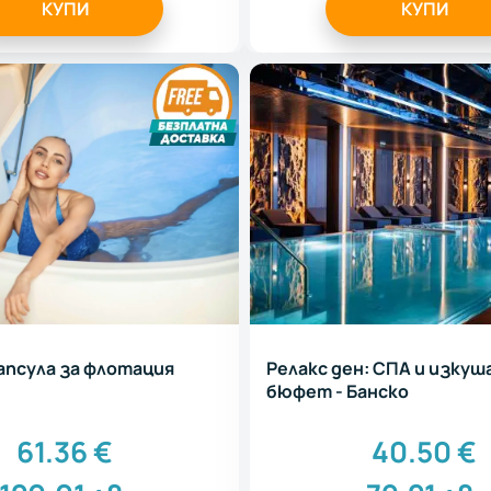
КУПИ
КУПИ
капсула за флотация
Релакс ден: СПА и изку
бюфет - Банско
61.36
€
40.50
€