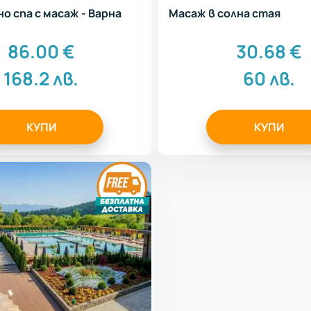
о спа с масаж - Варна
Масаж в солна стая
86.00
€
30.68
€
168.2
лв.
60
лв.
КУПИ
КУПИ