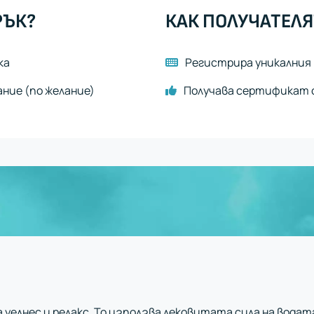
РЪК?
КАК ПОЛУЧАТЕЛЯ
ка
Регистрира уникалния 
ание (по желание)
Получава сертификат с
а уелнес и релакс. То използва лековитата сила на вода