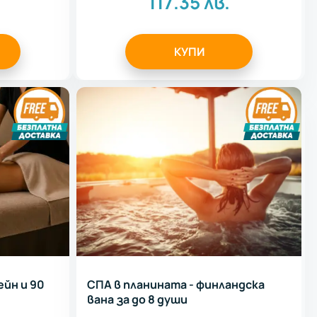
117.35
лв.
КУПИ
ейн и 90
СПА в планината - финландска
вана за до 8 души