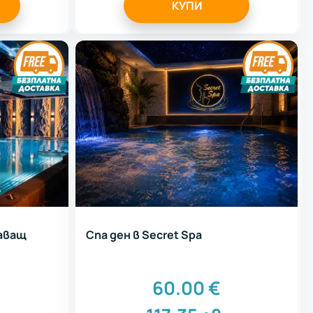
КУПИ
шаващ
Спа ден в Secret Spa
60.00
€