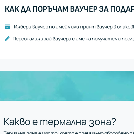
КАК ДА ПОРЪЧАМ ВАУЧЕР ЗА ПОДА
Избери ваучер по имейл или принт ваучер в опаков
Персонализирай ваучера с име на получател и посл
Какво е термална зона?
Термална зона е място, което е специално обособено з