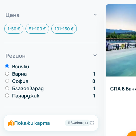
Цена
1-50 €
51-100 €
101-150 €
Регион
Всички
Варна
1
София
8
Благоевград
1
СПА в Баня
Пазарджик
1
Покажи карта
116 локации