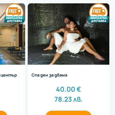
s център
Спа ден за двама
40.00
€
78.23
лв.