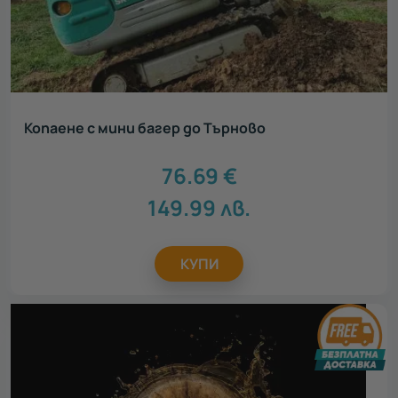
Копаене с мини багер до Търново
76.69
€
149.99
лв.
КУПИ