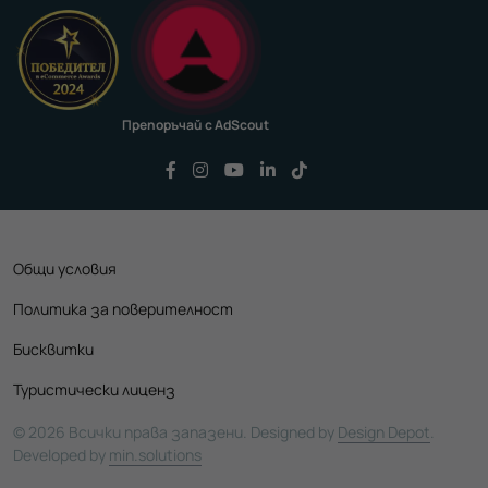
Препоръчай с AdScout
Последвайте ни във Facebook
Последвайте ни във Instagram
Последвайте ни във YouTu
Последвайте ни във Li
Последвайте ни във
Общи условия
Политика за поверителност
Бисквитки
Туристически лиценз
© 2026 Всички права запазени. Designed by
Design Depot
.
Developed by
min.solutions