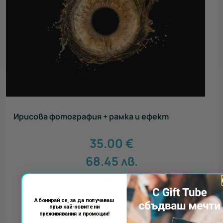
Ирисова фотография + рамка и ефект
35.00
€
68.45
лв.
55
€
Абонирай се, за да получаваш
пръв най-новите ни
КУПИ
преживявания и промоции!