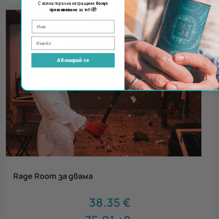
С всяка поръчка изпращаме
бонус
🎁
преживяване
за теб!
Абонирай се
Rage Room за двама
38.35
€