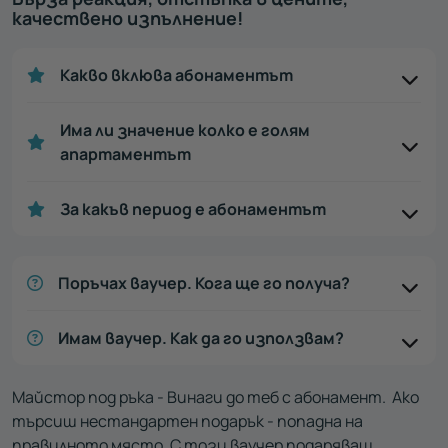
качествено изпълнение!
Какво вклюва абонаментът
Има ли значение колко е голям
апартаментът
За какъв период е абонаментът
Поръчах ваучер. Кога ще го получа?
Имам ваучер. Как да го използвам?
Майстор под ръка - Винаги до теб с абонамент. Ако
търсиш нестандартен подарък - попадна на
правилното място. С този ваучер подаряваш