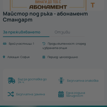
Майстор под ръка - абонамент
Стандарт
За преживяването
Отзиви
Брой участници:
1
Продължителност:
според
избраната опция
Локация:
София
Период:
целогодишно
Бърза доставка до
Безплатна опаковка
24 ч.
Една година
Безплатна замяна
валидност