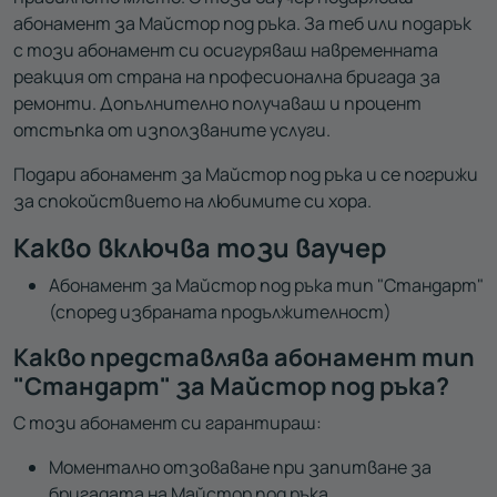
абонамент за Майстор под ръка. За теб или подарък
с този абонамент си осигуряваш навременната
реакция от страна на професионална бригада за
ремонти. Допълнително получаваш и процент
отстъпка от използваните услуги.
Подари абонамент за Майстор под ръка и се погрижи
за спокойствието на любимите си хора.
Какво включва този ваучер
Абонамент за Майстор под ръка тип "Стандарт"
(според избраната продължителност)
Какво представлява абонамент тип
"Стандарт" за Майстор под ръка?
С този абонамент си гарантираш:
Моментално отзоваване при запитване за
бригадата на Майстор под ръка