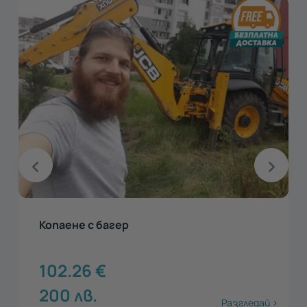
Копаене с багер
102.26
€
200
лв.
Разгледай >