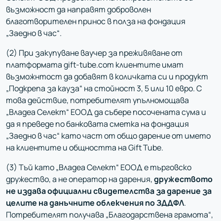
възможност да направят доброволен
благотворителен принос в полза на фондация
„Заедно в час“.
(2) При закупуване ваучер за преживяване от
платформата gift-tube.com клиентите имат
възможнтост да добавят в количката си и продукт
„Подкрепа за кауза“ на стойност 3, 5 или 10 евро. С
това действие, потребителят упълномощава
„Владеа Селект“ ЕООД да събере посочената сума и
да я преведе по банковата сметка на фондация
„Заедно в час“ като част от общо дарение от името
на клиентите и общността на Gift Tube.
(3) Тъй като „Владеа Селект“ ЕООД е търговско
дружество, а не оператор на дарения,
дружеството
не издава официални свидетелства за дарение за
целите на данъчните облекчения по ЗДДФЛ
.
Потребителят получава „Благодарствена грамота“,