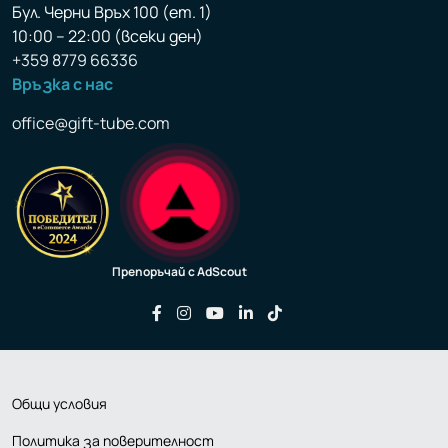
Бул. Черни Връх 100 (ет. 1)
10:00 – 22:00 (всеки ден)
+359 8779 66336
Връзка с нас
office@gift-tube.com
Препоръчай с AdScout
Последвайте ни във Facebook
Последвайте ни във Instagram
Последвайте ни във YouTu
Последвайте ни във Li
Последвайте ни във
Общи условия
Политика за поверителност