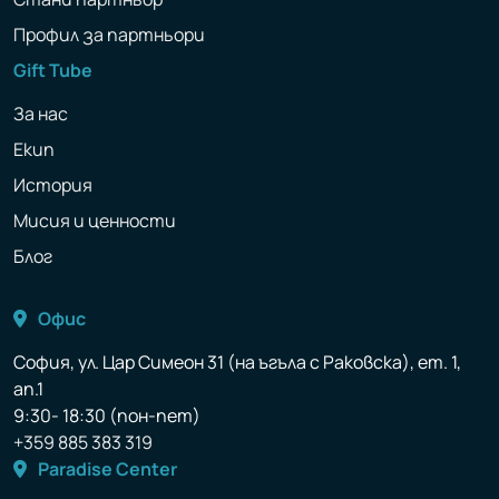
Профил за партньори
Gift Tube
За нас
Екип
История
Мисия и ценности
Блог
Офис
София, ул. Цар Симеон 31 (на ъгъла с Раковска), ет. 1,
ап.1
9:30- 18:30 (пон-пет)
+359 885 383 319
Paradise Center