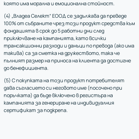
която има морална и емоционална стойност.
(4) „Владеа Селект“ ЕООД се задължава да преведе
100% от събраните чрез този продукт средства към
фондацията в срок до 5 работни дни след
приключване на кампанията, като всички
трансакционни разходи и данъци по превода (ако има
такива) са за сметка на дружеството, така че
пълният размер на приноса на клиента да достигне
до бенефициента.
(5) С покупката на този продукт потребителят
дава съгласието си неговото име (посочено при
поръчката) да бъде включено в регистъра на
кампанията за генериране на индивидуалния
сертификат за подкрепа.