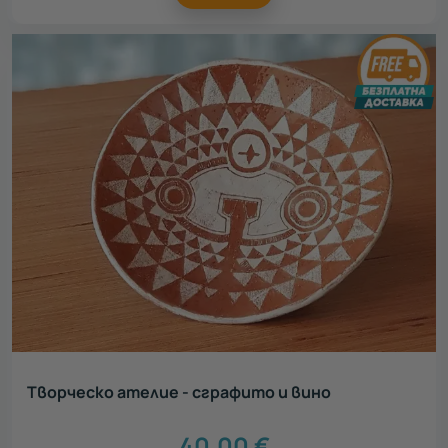
Творческо ателие - сграфито и вино
40.00
€