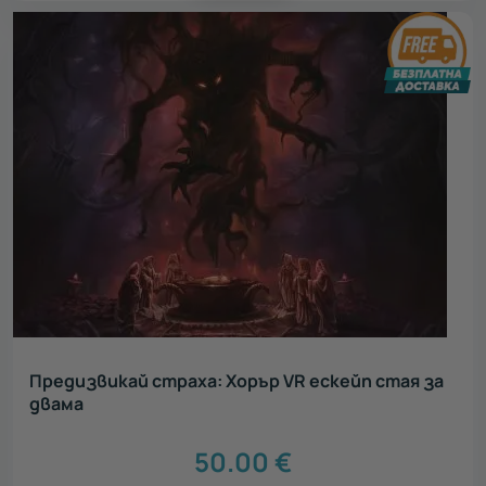
Предизвикай страха: Хорър VR ескейп стая за
двама
50.00
€