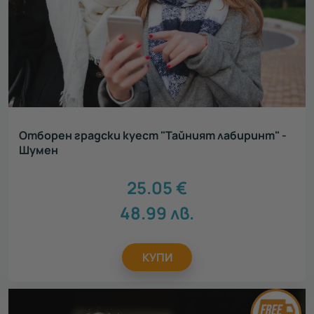
Отборен градски куест "Тайният лабиринт" -
Шумен
25.05
€
48.99
лв.
КУПИ