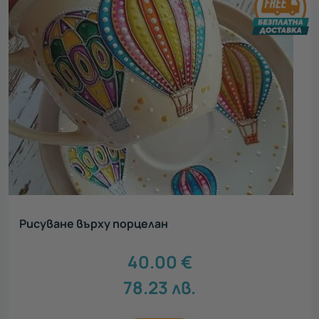
Акцент
Всички
Нестандартен подарък
37
Луксозен подарък
6
Сантиментален подарък
13
Ваучери за тиймбилдинг
46
Персонализирани подаръци
2
Рисуване върху порцелан
40.00
€
78.23
лв.