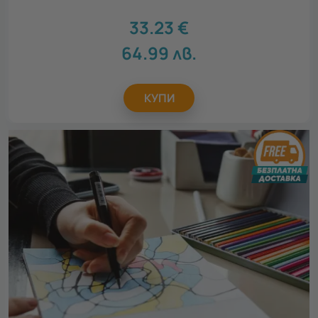
33.23
€
64.99
лв.
КУПИ