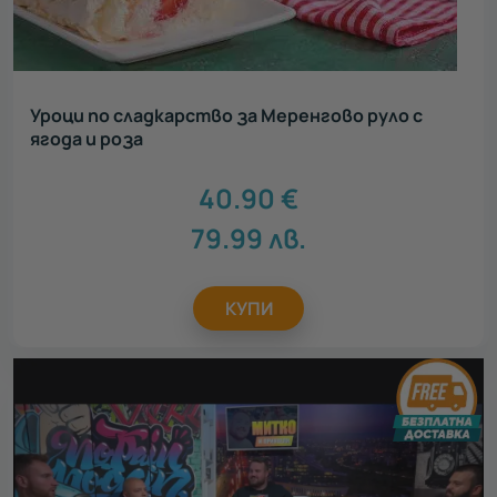
Уроци по сладкарство за Меренгово руло с
ягода и роза
40.90
€
79.99
лв.
КУПИ