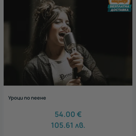
Уроци по пеене
54.00
€
105.61
лв.