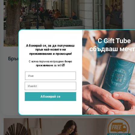
Абонирай се, за да получаваш
пръв най-новите ни
преживявания и промоции!
Брънч за двама в сладкарница Nero - Варна
С всяка поръчка изпращаме
бонус
🎁
преживяване
за теб!
25.56
€
49.99
лв.
Абонирай се
КУПИ