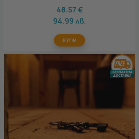
48.57
€
94.99
лв.
КУПИ