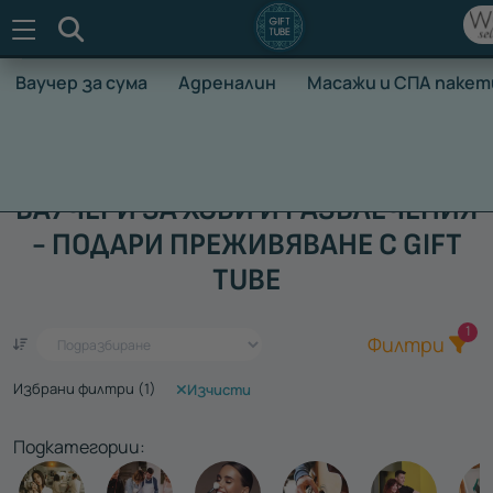
Търсене
Ваучер за сума
Адреналин
Масажи и СПА пакет
НАЧАЛО
ВАУЧЕРИ ЗА ПРЕЖИВЯВАНЕ
ХОБИ И РАЗВЛЕЧ
ВАУЧЕРИ ЗА ХОБИ И РАЗВЛЕЧЕНИЯ
- ПОДАРИ ПРЕЖИВЯВАНЕ С GIFT
TUBE
Общ
1
Един ваучер - стотици преживявания
Филтри
Избрани филтри (
1
)
Изчисти
Подкатегории: