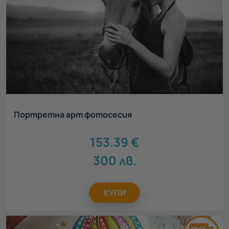
Ден на детето
43
Детски рожден ден
37
Идеен подарък за
Всички
Подарък за тийнейджър
137
Подарък за родители
142
Подарък за колега
355
Подарък за шефа
80
Портретна арт фотосесия
Подарък за абитуриент
189
Подарък за бременни
78
153.39
€
Подарък за любимия
294
300
лв.
Подарък за любимата
340
Подарък за приятел
367
Подарък за мама
285
КУПИ
Подарък за учител
239