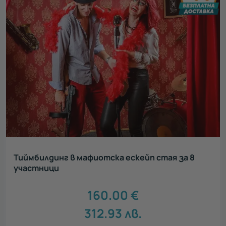
Тиймбилдинг в мафиотска ескейп стая за 8
участници
160.00
€
312.93
лв.