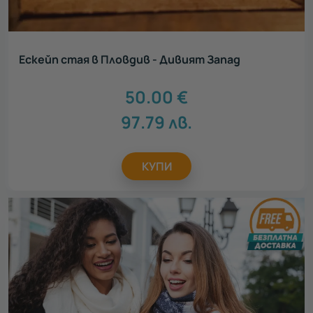
Ескейп стая в Пловдив - Дивият Запад
50.00
€
97.79
лв.
КУПИ