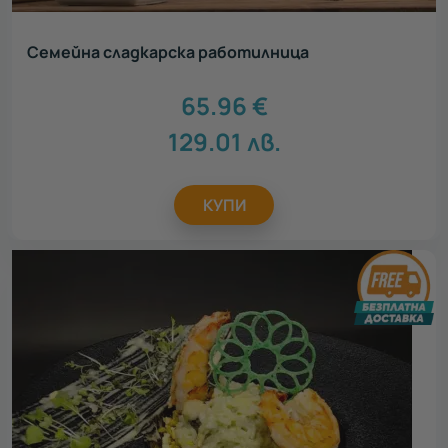
Семейна сладкарска работилница
65.96
€
129.01
лв.
КУПИ