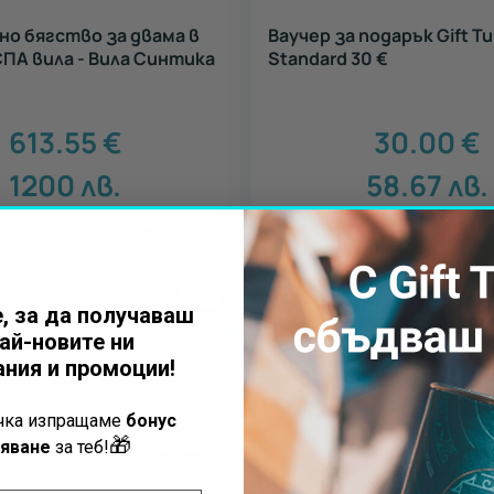
о бягство за двама в
Ваучер за подарък Gift T
ПА вила - Вила Синтика
Standard 30 €
613.55
€
30.00
€
1200
лв.
58.67
лв.
КУПИ
КУПИ
, за да получаваш
ай-новите ни
ния и промоции!
ъчка изпращаме
бонус
🎁
яване
за теб!