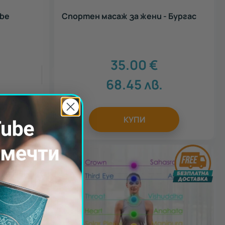
ube
Спортен масаж за жени - Бургас
35.00
€
4
68.45
лв.
КУПИ