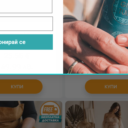
 ателие с кауза
Лаборатория 2 - игра в 
room - Варна
онирай се
25.56
€
39.00
€
49.99
лв.
76.28
лв.
КУПИ
КУПИ