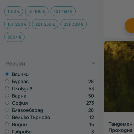
1-50 €
51-100 €
101-150 €
151-200 €
201-250 €
251-300 €
300+ €
Регион
Всички
Бургас
28
Пловдив
53
Варна
50
София
273
Благоевград
28
Велико Търново
12
Тандемен 
Видин
15
Проходна
Габрово
3