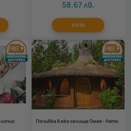
.
58.67
лв.
КУПИ
клопис
Почивка в еко селище Омая - Лято