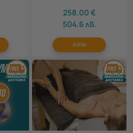
258.00
€
504.6
лв.
КУПИ