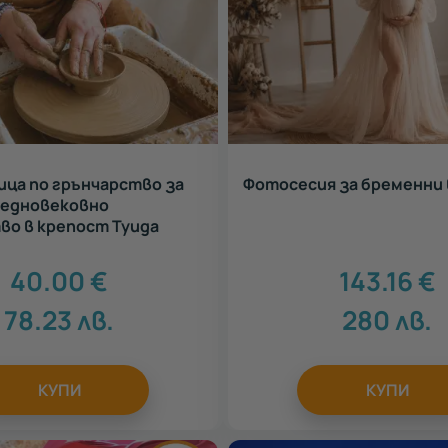
ца по грънчарство за
Фотосесия за бременни 
редновековно
о в крепост Туида
40.00
€
143.16
€
78.23
лв.
280
лв.
КУПИ
КУПИ