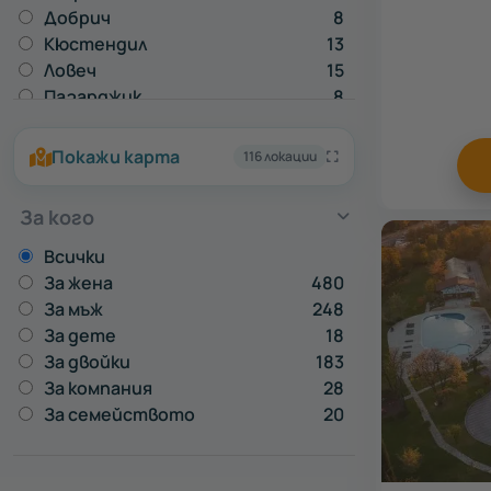
Добрич
8
Кюстендил
13
Ловеч
15
Пазарджик
8
Перник
3
Плевен
1
Покажи карта
116 локации
Разград
1
Русе
3
За кого
Силистра
1
Сливен
3
Всички
Смолян
8
За жена
480
Стара Загора
16
За мъж
248
Търговище
2
За дете
18
Шумен
2
За двойки
183
За компания
28
За семейството
20