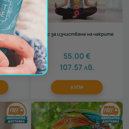
escape
Сеанс за изчистване на чакрите
55.00
€
107.57
лв.
КУПИ