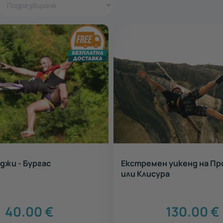
джи - Бургас
Екстремен уикенд на Пр
или Клисура
40.00
€
130.00
€