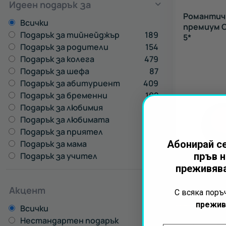
Идеен подарък за
Романтичн
Всички
премиум С
Подарък за тийнейджър
189
5*
Подарък за родители
154
Подарък за колега
479
Подарък за шефа
87
Подарък за абитуриент
409
Подарък за бременни
102
Подарък за любимия
328
Подарък за любимата
471
Подарък за приятел
470
Подарък за мама
412
Абонирай се
Подарък за учител
333
пръв н
преживява
Акцент
С всяка пор
прежив
Всички
Нестандартен подарък
23