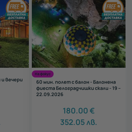
На фокус
 и вечери
60 мин. полет с балон - Балонена
б
фиеста Белоградчишки скали - 19 –
22.09.2026
180.00
€
.
352.05
лв.