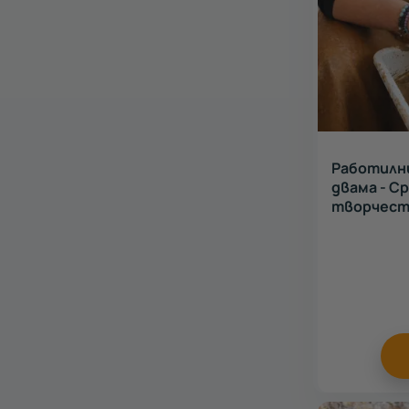
Работилни
двама - С
творчеств