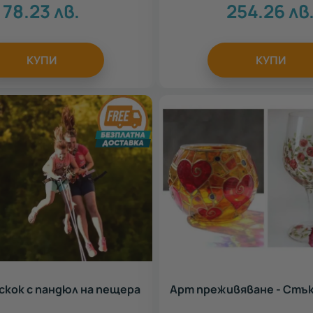
78.23
лв.
254.26
лв
КУПИ
КУПИ
скок с пандюл на пещера
Арт преживяване - Стъ