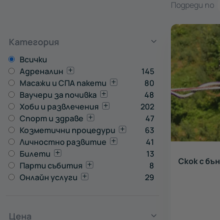
Подреди по
Категория
Всички
Адреналин
145
Масажи и СПА пакети
80
Ваучери за почивка
48
Хоби и развлечения
202
Спорт и здраве
47
Козметични процедури
63
Личностно развитие
41
Билети
13
Скок с бън
Парти събития
8
Онлайн услуги
29
Цена