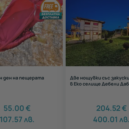
н ден на пещерата
Две нощувки със закуски
в Еко селище Дебели Да
55.00
€
204.52
€
107.57
лв.
400.01
лв