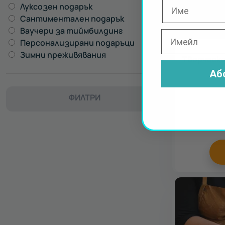
Луксозен подарък
40
Сантиментален подарък
35
Ваучери за тиймбилдинг
8
Персонализирани подаръци
2
Зимни преживявания
9
Творческо
Аб
ФИЛТРИ