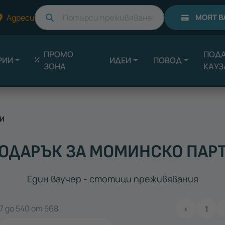
Търси
Адреси
МОЯТ В
ПРОМО
ПОДА
РИИ
ИДЕИ
ПОВОД
ЗОНА
КАУЗ
И
ОДАРЪК ЗА МОМИНСКО ПАР
Един ваучер - стотици преживявания
 до 540 от 568
‹
1