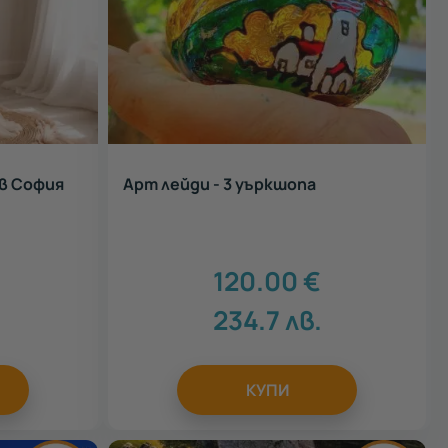
в София
Арт лейди - 3 уъркшопа
120.00
€
234.7
лв.
КУПИ