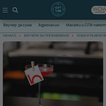
Търсене
Ваучер за сума
Адреналин
Масажи и СПА пакет
НАЧАЛО
ВАУЧЕРИ ЗА ПРЕЖИВЯВАНЕ
ХОБИ И РАЗВЛЕЧ