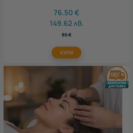
76.50
€
149.62
лв.
85
€
КУПИ