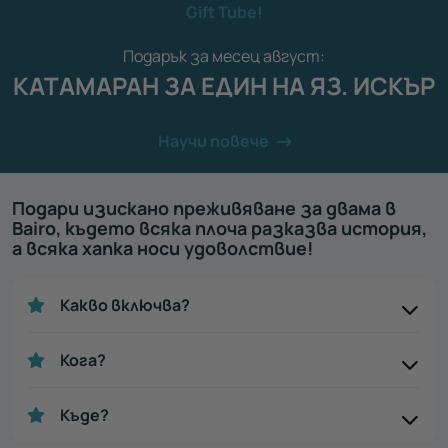
Gift Tube!
Подарък за месец август:
КАТАМАРАН ЗА ЕДИН НА ЯЗ. ИСКЪР
Научи повече
Подари изискано преживяване за двама в
Bairo, където всяка плоча разказва история,
а всяка хапка носи удоволствие!
Какво включва?
Кога?
Къде?