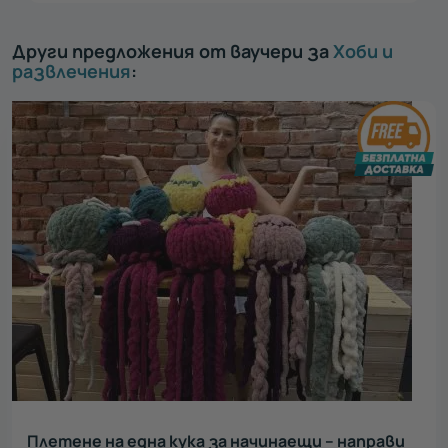
Други предложения от ваучери за
Хоби и
развлечения
:
Плетене на една кука за начинаещи – направи