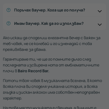
Поръчах ваучер. Кога ще го получа?
Имам ваучер. Как да го използвам?
Ако искаш да споделиш елегантна вечер с важен за
теб човек, не се колебай и го изненадай с това
преживяване за двама.
Гарантираме ти, че ще го помните дълго след
последната изсвирена нота от емблематичните
плочи в
Bairo Record Bar.
Потопи твоя човек в музикалната вселена, в която
всяка плоча ви споделя уникална история, а всяка
глъдка изискан алкохол има собствен неподправен
характер.
На това място музиката е свещена, а винилът е