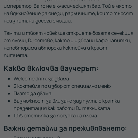
император. Bairo не е класическият бар. Той е място
на вдъхновение за онези, различните, които търсят
неизпитани досега емоции.
Там ти и твоят човек ще откриете богата селекция
от плочи, DJ сетове, както и избрани кафе напитки,
неповторими авторски коктейли и крафт
питиета.
Какво включва ваучерът:
Welcome drink за двама
2 коктейла по избор от специално меню
Плато за двама
Възможност за влизане зад пулта с кратка
презентация как работи DJ техниката
10% отстъпка за покупка на плоча
Важни детайли за преживяването: