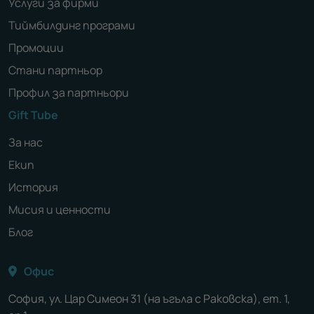
Услуги за фирми
Тиймбилдинг програми
Промоции
Стани партньор
Профил за партньори
Gift Tube
За нас
Екип
История
Мисия и ценности
Блог
Офис
София, ул. Цар Симеон 31 (на ъгъла с Раковска), ет. 1,