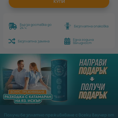
КУПИ
Бърза доставка до
Безплатна опаковка
24 ч.
Една година
Безплатна замяна
валидност
Получи безплатно преживяване с всеки ваучер от