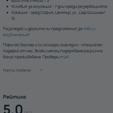
Брой участници - 2
Условия за анулация - 7 дни преди резервацията
Локация - град София, Център, ул. „Цар Шишман“
15
Разгледай и другите ни предложения за
хоби и
развлечения
!
Поръчай ваучер и си осигури още един - специален
подарък от нас. Всеки месец подаряваме различно
бонус преживяване. Провери
тук
!
Научи повече
Рейтинг
5.0
/ 5.0