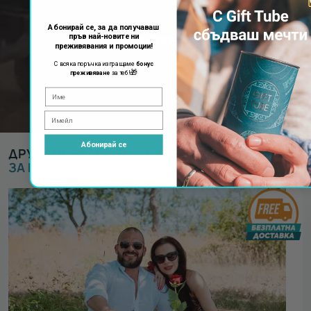
Абонирай се, за да получаваш
пръв най-новите ни
ВИЖ ПОВЕЧЕ
преживявания и промоции!
С всяка поръчка изпращаме
бонус
🎁
преживяване
за теб!
Абонирай се
ДРУГИ ПРЕДЛОЖЕНИЯ ОТ ВАУЧЕРИ ЗА
ВАУЧЕР
ЗА ПРЕЖИВЯВАНЕ
: