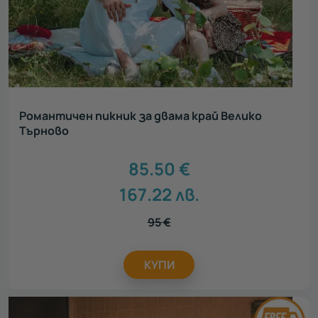
Романтичен пикник за двама край Велико
Търново
85.50
€
167.22
лв.
95
€
КУПИ