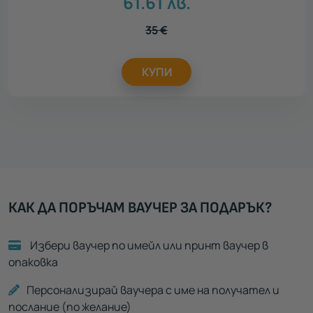
61.61
лв.
35
€
КУПИ
КАК ДА ПОРЪЧАМ ВАУЧЕР ЗА ПОДАРЪК?
Избери ваучер по имейл или принт ваучер в
опаковка
Персонализирай ваучера с име на получател и
послание (по желание)