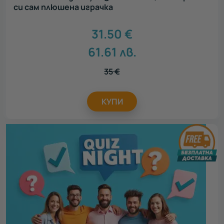
си сам плюшена играчка
31.50
€
61.61
лв.
35
€
КУПИ