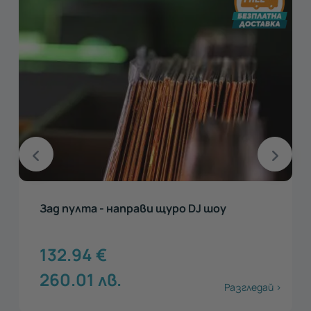
Зад пулта - направи щуро DJ шоу
132.94
€
260.01
лв.
Разгледай >