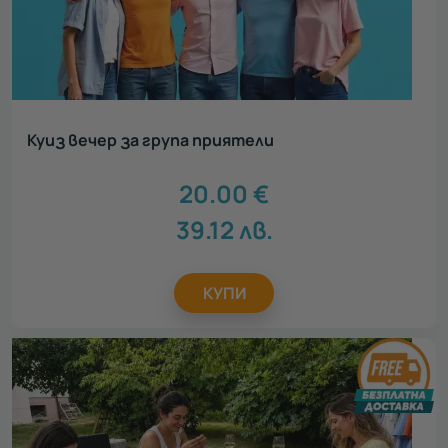
Куиз вечер за група приятели
20.00
€
39.12
лв.
КУПИ