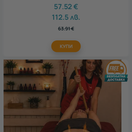
57.52
€
112.5
лв.
63.91
€
КУПИ