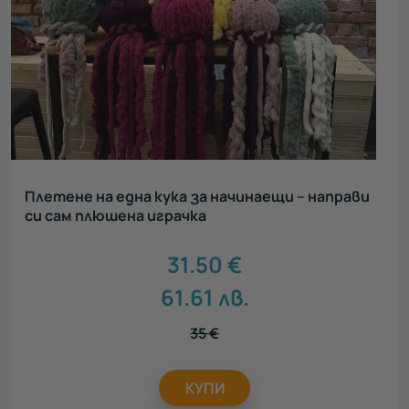
Плетене на една кука за начинаещи – направи
си сам плюшена играчка
31.50
€
61.61
лв.
35
€
КУПИ