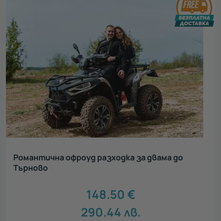
Романтична офроуд разходка за двама до
Търново
148.50
€
290.44
лв.