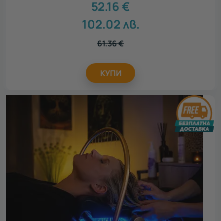
52.16
€
102.02
лв.
61.36
€
КУПИ