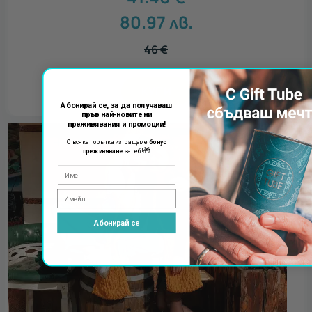
80.97
лв.
46
€
КУПИ
Абонирай се, за да получаваш
пръв най-новите ни
преживявания и промоции!
С всяка поръчка изпращаме
бонус
🎁
преживяване
за теб!
Абонирай се