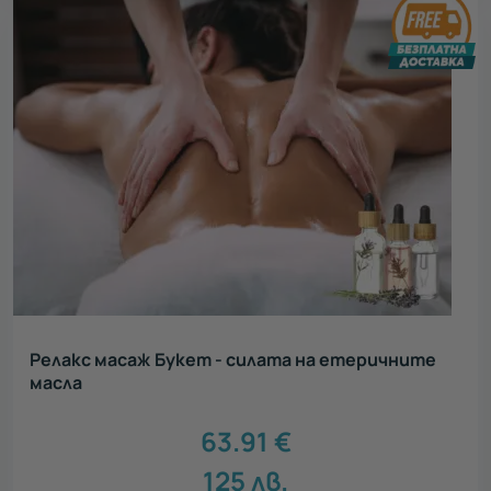
Релакс масаж Букет - силата на етеричните
масла
63.91
€
125
лв.