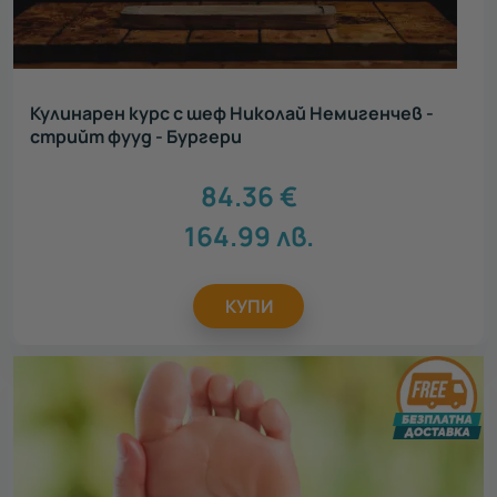
Кулинарен курс с шеф Николай Немигенчев -
стрийт фууд - Бургери
84.36
€
164.99
лв.
КУПИ