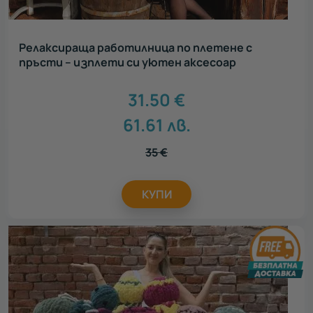
Релаксираща работилница по плетене с
пръсти – изплети си уютен аксесоар
31.50
€
61.61
лв.
35
€
КУПИ