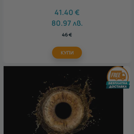
41.40
€
80.97
лв.
46
€
КУПИ