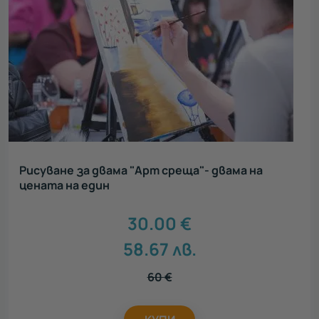
Рисуване за двама "Арт среща"- двама на
цената на един
30.00
€
58.67
лв.
60
€