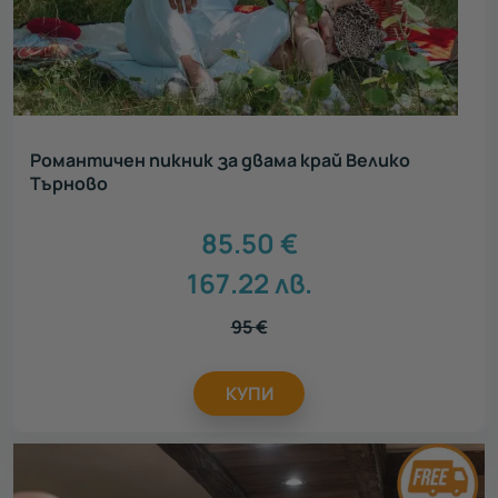
Романтичен пикник за двама край Велико
Търново
85.50
€
167.22
лв.
95
€
КУПИ