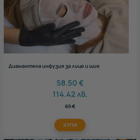
Диамантена инфузия за лице и шия
58.50
€
114.42
лв.
65
€
КУПИ