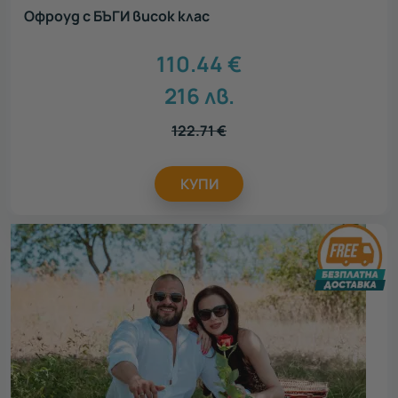
Офроуд с БЪГИ висок клас
110.44
€
216
лв.
122.71
€
КУПИ