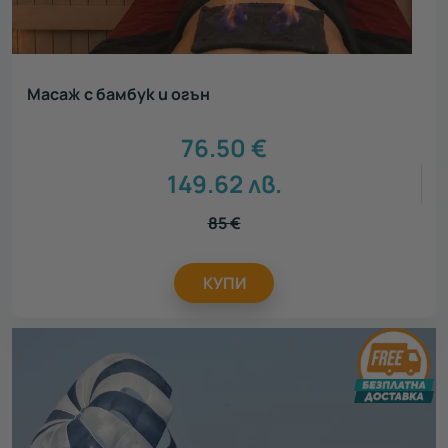
Масаж с бамбук и огън
76.50
€
149.62
лв.
85
€
КУПИ