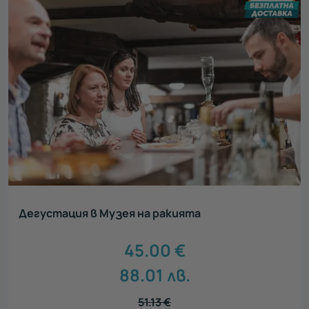
Дегустация в Музея на ракията
45.00
€
88.01
лв.
51.13
€