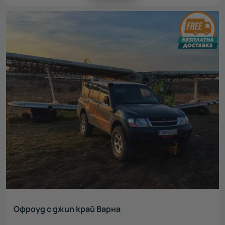
Офроуд с джип край Варна