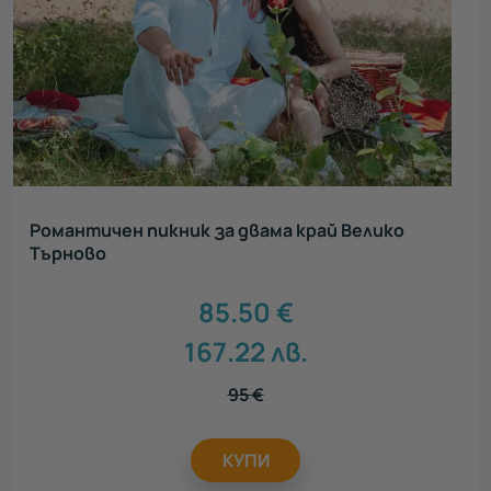
Романтичен пикник за двама край Велико
Търново
85.50
€
167.22
лв.
95
€
КУПИ