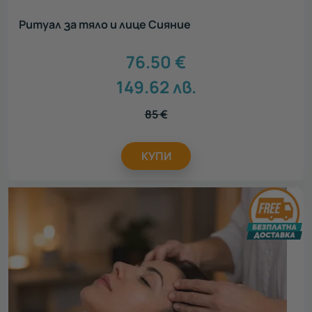
Ритуал за тяло и лице Сияние
76.50
€
149.62
лв.
85
€
КУПИ