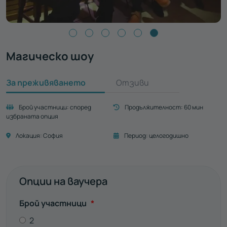
Магическо шоу
За преживяването
Отзиви
Брой участници:
според
Продължителност:
60 мин
избраната опция
Локация:
София
Период:
целогодишно
Опции на ваучера
Задължително
Брой участници
*
2