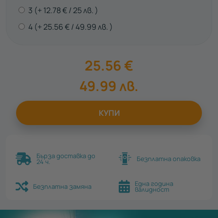
3
12.78
€
25
лв.
4
25.56
€
49.99
лв.
25.56
€
49.99
лв.
КУПИ
Бърза доставка до
Безплатна опаковка
24 ч.
Една година
Безплатна замяна
валидност