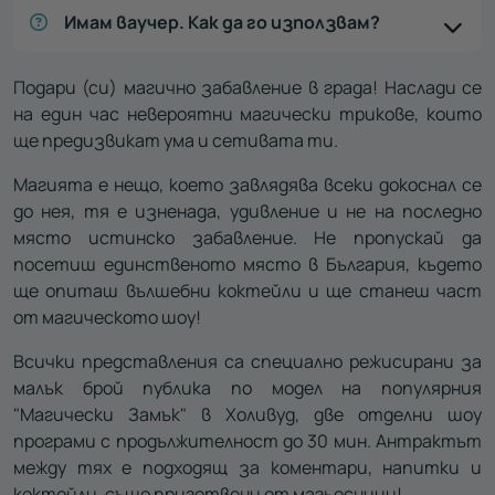
Имам ваучер. Как да го използвам?
Подари (си) магично забавление в града! Наслади се
на един час невероятни магически трикове, които
ще предизвикат ума и сетивата ти.
Магията е нещо, което завлядява всеки докоснал се
до нея, тя е изненада, удивление и не на последно
място истинско забавление. Не пропускай да
посетиш единственото място в България, където
ще опиташ вълшебни коктейли и ще станеш част
от магическото шоу!
Всички представления са специално режисирани за
малък брой публика по модел на популярния
"Магически Замък" в Холивуд, две отделни шоу
програми с продължителност до 30 мин. Антрактът
между тях е подходящ за коментари, напитки и
коктейли, също приготвени от магьосници!