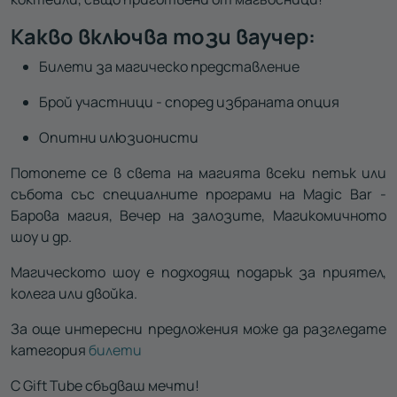
Какво включва този ваучер:
Билети за магическо представление
Брой участници - според избраната опция
Опитни илюзионисти
Потопете се в света на магията всеки петък или
събота със специалните програми на Magic Bar -
Барова магия, Вечер на залозите, Магикомичното
шоу и др.
Магическото шоу е подходящ подарък за приятел,
колега или двойка.
За още интересни предложения може да разгледате
категория
билети
С Gift Tube сбъдваш мечти!