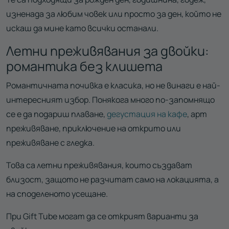
изненада за любим човек или просто за ден, който не
искаш да мине като всички останали.
Летни преживявания за двойки:
романтика без клишета
Романтичната почивка е класика, но не винаги е най-
интересният избор. Понякога много по-запомнящо
се е да подариш плаване,
дегустация на кафе
, арт
преживяване, приключение на открито или
преживяване с гледка.
Това са летни преживявания, които създават
близост, защото не разчитат само на локацията, а
на споделеното усещане.
При Gift Tube могат да се открият варианти за