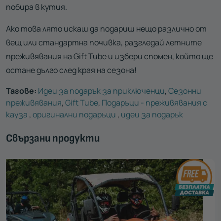
побира в кутия.
Ако това лято искаш да подариш нещо различно от
вещ или стандартна почивка, разгледай летните
преживявания на Gift Tube и избери спомен, който ще
остане дълго след края на сезона!
Тагове:
Идеи за подарък за приключенци
,
Сезонни
преживявания
,
Gift Tube
,
Подаръци - преживявания с
кауза
,
оригинални подаръци
,
идеи за подарък
Свързани продукти