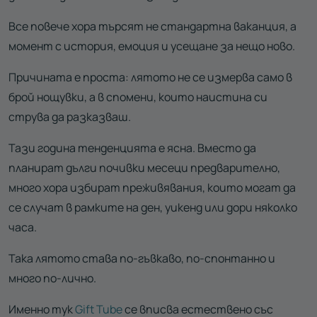
Все повече хора търсят не стандартна ваканция, а
момент с история, емоция и усещане за нещо ново.
Причината е проста: лятото не се измерва само в
брой нощувки, а в спомени, които наистина си
струва да разказваш.
Тази година тенденцията е ясна. Вместо да
планират дълги почивки месеци предварително,
много хора избират преживявания, които могат да
се случат в рамките на ден, уикенд или дори няколко
часа.
Така лятото става по-гъвкаво, по-спонтанно и
много по-лично.
Именно тук
Gift Tube
се вписва естествено със