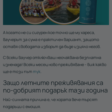
А когато не си сигурен кое точно ще му хареса,
ваучерът за сума е практичен вариант, защото
оставя свободата изборът да бъде изцяло негов.
С всеки ваучер отключваш неочаквана безплатна
изненада! Всеки месец ново преживяване - виж какво
ще е този път
тук
.
Защо летните преживявания са
по-добрият подарък тази година
Най-силната причина е, че хората вече търсят
подаръци с емоция.