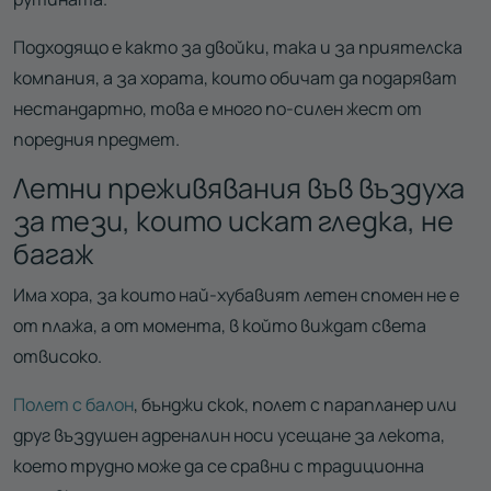
Подходящо е както за двойки, така и за приятелска
компания, а за хората, които обичат да подаряват
нестандартно, това е много по-силен жест от
поредния предмет.
Летни преживявания във въздуха
за тези, които искат гледка, не
багаж
Има хора, за които най-хубавият летен спомен не е
от плажа, а от момента, в който виждат света
отвисоко.
Полет с балон
, бънджи скок, полет с парапланер или
друг въздушен адреналин носи усещане за лекота,
което трудно може да се сравни с традиционна