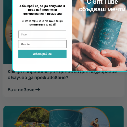
Абонирай се, за да получаваш
пръв най-новите ни
преживявания и промоции!
С всяка поръчка изпращаме
бонус
🎁
преживяване
за теб!
Абонирай се
Как да направите рождения си ден незабравим
с ваучер за преживяване?
Виж повече