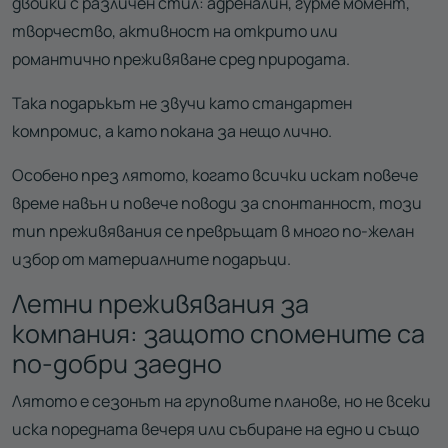
двойки с различен стил: адреналин, гурме момент,
творчество, активност на открито или
романтично преживяване сред природата.
Така подаръкът не звучи като стандартен
компромис, а като покана за нещо лично.
Особено през лятото, когато всички искат повече
време навън и повече поводи за спонтанност, този
тип преживявания се превръщат в много по-желан
избор от материалните подаръци.
Летни преживявания за
компания: защото спомените са
по-добри заедно
Лятото е сезонът на груповите планове, но не всеки
иска поредната вечеря или събиране на едно и също