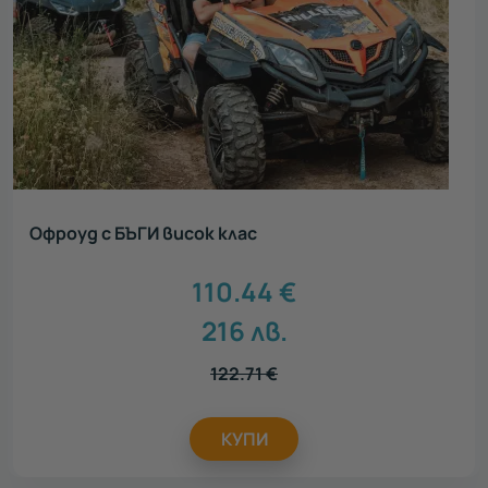
Офроуд с БЪГИ висок клас
110.44
€
216
лв.
122.71
€
КУПИ