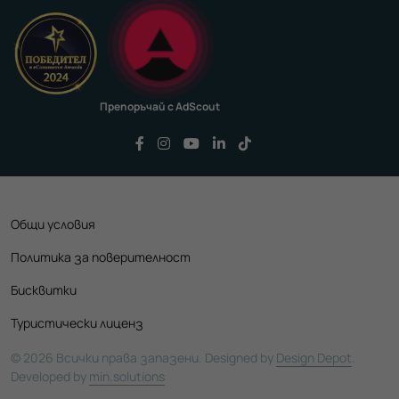
Препоръчай с AdScout
Последвайте ни във Facebook
Последвайте ни във Instagram
Последвайте ни във YouTu
Последвайте ни във Li
Последвайте ни във
Общи условия
Политика за поверителност
Бисквитки
Туристически лиценз
© 2026 Всички права запазени. Designed by
Design Depot
.
Developed by
min.solutions