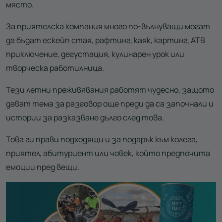
място.
За приятелска компания много по-вълнуващи могат
да бъдат ескейп стая, рафтинг, каяк, картинг, АТВ
приключение, дегустация, кулинарен урок или
творческа работилница.
Тези летни преживявания работят чудесно, защото
дават тема за разговор още преди да са започнали и
истории за разказване дълго след това.
Това ги прави подходящи и за подарък към колега,
приятел, абитуриент или човек, който предпочита
емоции пред вещи.