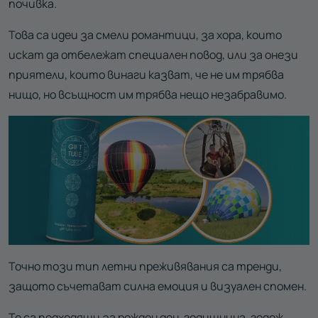
почивка.
Това са идеи за смели романтици, за хора, които
искат да отбележат специален повод, или за онези
приятели, които винаги казват, че не им трябва
нищо, но всъщност им трябва нещо незабравимо.
Точно този тип летни преживявания са тренди,
защото съчетават силна емоция и визуален спомен.
Те са подходящи за рожден ден, годишнина, годеж,