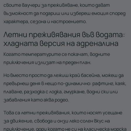
своите ваучери за преживяване, които дават
възможност да подариш или избереш емоция според
характера, сезона и настроението.
Летни преживявания във водата:
хладната версия на адреналина
Когато температурите се покачат, водните
приключения излизат на преден план.
Но вместо просто да лежиш край басейна, можеш да
превърнеш деня в нещо по-динамично: рафтинг, каяк,
плаване, разходка с лодка, гмуркане, водни ски или
забавления като аква родео.
Това са летни преживявания, които носят усещане
за движение, свобода и онзи леко солен вкус на
приключение, дори когато не си на класическа морска