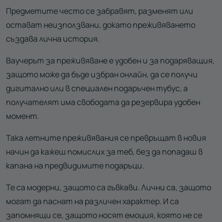
Предметите често се забравят, разменят или
остават неизползвани, докато преживяването
създава лична история.
Ваучерът за преживяване е удобен и за подаряващия,
защото може да бъде избран онлайн, да се получи
дигитално или в специален подаръчен тубус, а
получателят има свободата да резервира удобен
момент.
Така летните преживявания се превръщат в новия
начин да кажеш помислих за теб, без да попадаш в
капана на предвидимите подаръци.
Те са модерни, защото са гъвкави. Лични са, защото
могат да паснат на различен характер. И са
запомнящи се, защото носят емоция, която не се