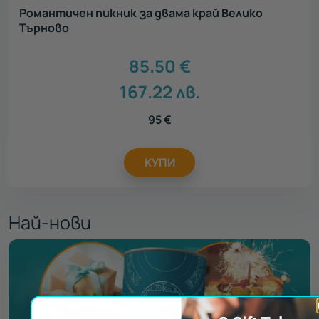
Романтичен пикник за двама край Велико
Търново
85.50
€
167.22
лв.
95
€
КУПИ
Най-нови