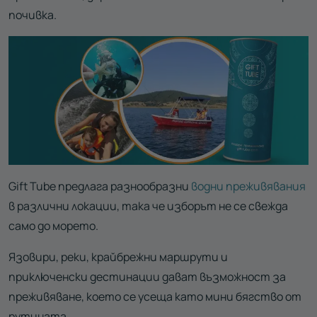
почивка.
Gift Tube предлага разнообразни
водни преживявания
в различни локации, така че изборът не се свежда
само до морето.
Язовири, реки, крайбрежни маршрути и
приключенски дестинации дават възможност за
преживяване, което се усеща като мини бягство от
рутината.