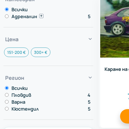
Всички
Адреналин
5
Цена
151-200 €
300+ €
Каране на
Регион
Всички
Пловдив
4
Варна
5
Кюстендил
5