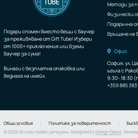
Методи за 
Физически 
Подаръчна о
Подари спомен вместо вещи с ваучер
Връщане на 
за преживяване от Gift Tube! Избери
от 1000+ приключения или вземи
Офис
ваучер за сума!
София, ул. Ц
Винаги с безплатна опаковка или
ъгъла с Раковс
веднага на имейл.
9:30- 18:30 
+359 885 383
Общи условия
Политика за поверителност
Биск
© 2026 Всички права запазени. Designed by
Design Depot
. Devel