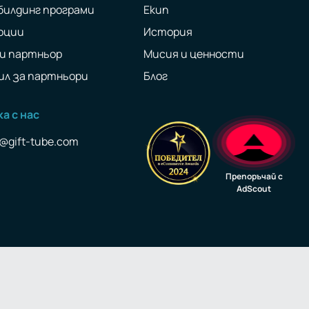
билдинг програми
Екип
оции
История
и партньор
Мисия и ценности
ил за партньори
Блог
а с нас
e@gift-tube.com
Препоръчай с
AdScout
be
nkedIn
 LinkedIn