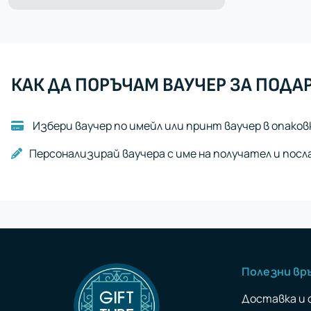
Всички
Луксозен
подарък
КАК ДА ПОРЪЧАМ ВАУЧЕР ЗА ПОДА
Избери ваучер по имейл или принт ваучер в опаков
Персонализирай ваучера с име на получател и посл
Полезни вр
Доставка и 