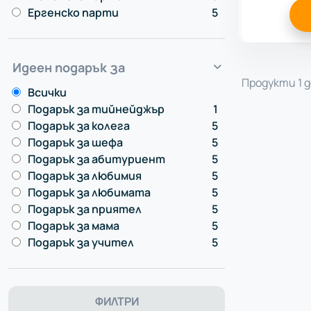
Ергенско парти
5
Идеен подарък за
Продукти 1 д
Всички
Подарък за тийнейджър
1
Подарък за колега
5
Подарък за шефа
5
Подарък за абитуриент
5
Подарък за любимия
5
Подарък за любимата
5
Подарък за приятел
5
Подарък за мама
5
Подарък за учител
5
ФИЛТРИ