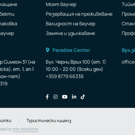
плащане
Моят ваучер
Тийм
обекти
Резервация на преживяване
Пром
паковка
Валидност на ваучер
Стан
ваучер
Замяна и удължаване
Проф
Paradise Center
Връзк
ар Симеон 31 (на
Бул. Черни Връх 100 (ет. 1)
offic
ка), ет. 1, ап.1
10:00 – 22:00 (всеки ден)
(пон-пет)
+359 8779 66336
 319
Последвайте ни във Facebook
Последвайте ни във Instagram
Последвайте ни във YouTu
Последвайте ни във Li
Последвайте ни във
витки
Туристически лиценз
oped by
min.solutions