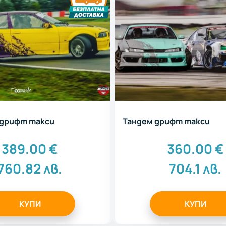
 дрифт такси
Тандем дрифт такси
389.00
€
360.00
€
760.82
лв.
704.1
лв.
КУПИ
КУПИ