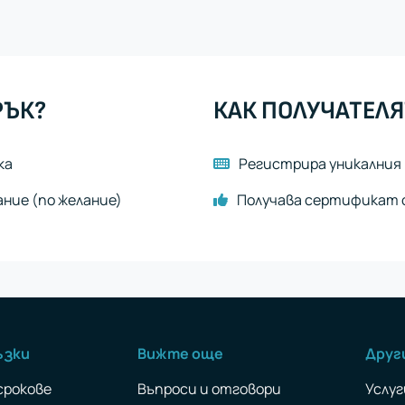
РЪК?
КАК ПОЛУЧАТЕЛЯ
ка
Регистрира уникалния 
ание (по желание)
Получава сертификат с
ъзки
Вижте още
Друг
срокове
Въпроси и отговори
Услуг