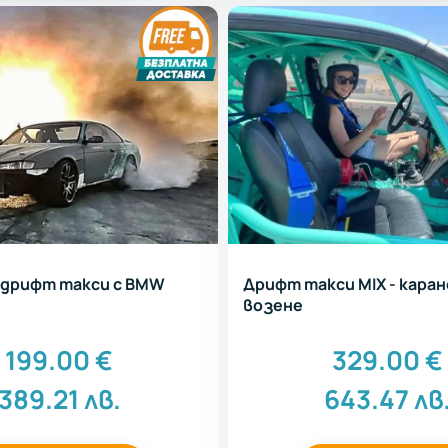
 дрифт такси с BMW
Дрифт такси MIX - каран
возене
199.00
€
329.00
€
389.21
лв.
643.47
лв