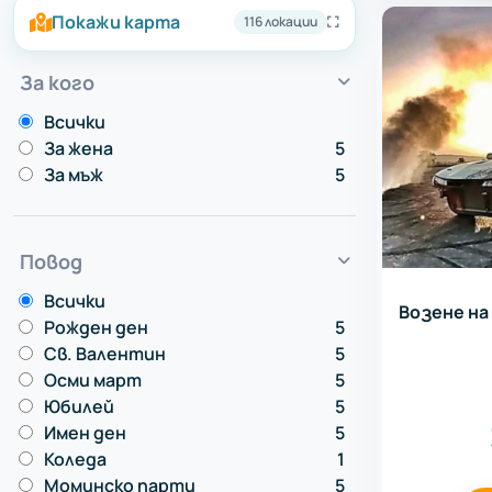
Покажи карта
116 локации
За кого
Всички
За жена
5
За мъж
5
Повод
Всички
Возене на
Рожден ден
5
Св. Валентин
5
Осми март
5
Юбилей
5
Имен ден
5
Коледа
1
Моминско парти
5