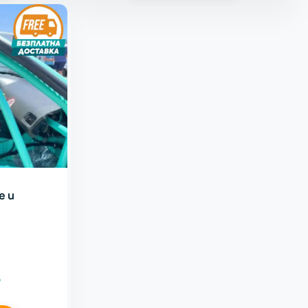
е и
.