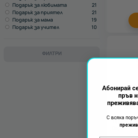
Подарък за любимата
21
Подарък за приятел
21
Подарък за мама
19
Подарък за учител
10
ФИЛТРИ
Всички
Ваучери за
тиймбилдинг
Абонирай се
пръв н
преживява
С всяка пор
Терапия за
прежив
Варна