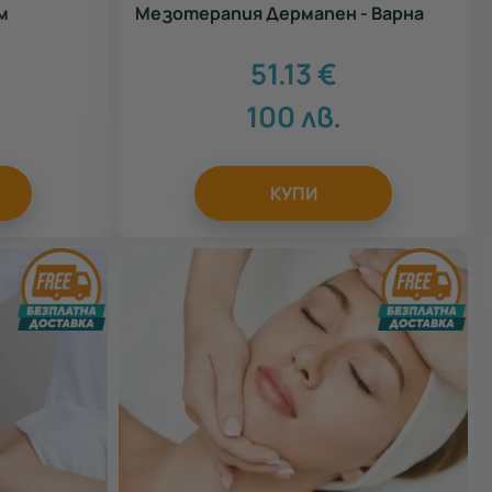
м
Мезотерапия Дермапен - Варна
51.13
€
100
лв.
КУПИ