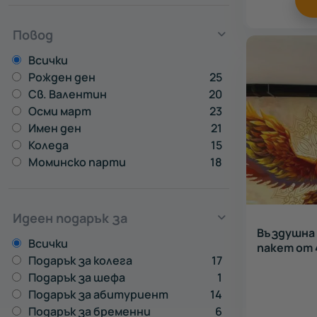
Повод
Всички
Рожден ден
25
Св. Валентин
20
Осми март
23
Имен ден
21
Коледа
15
Моминско парти
18
Идеен подарък за
Въздушна 
Всички
пакет от 
Подарък за колега
17
Подарък за шефа
1
Подарък за абитуриент
14
Подарък за бременни
6