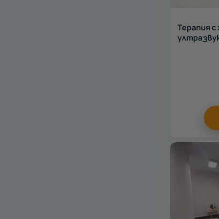
Терапия с
ултразву