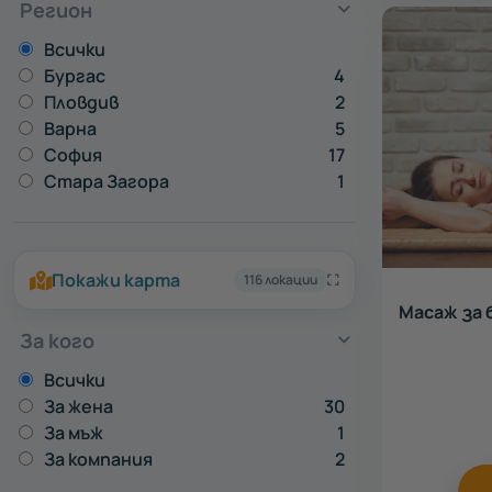
Регион
Всички
Бургас
4
Пловдив
2
Варна
5
София
17
Стара Загора
1
Покажи карта
116 локации
Масаж за
За кого
Всички
За жена
30
За мъж
1
За компания
2