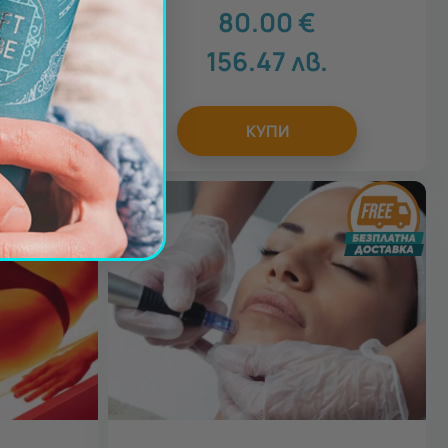
80.00
€
156.47
лв.
КУПИ