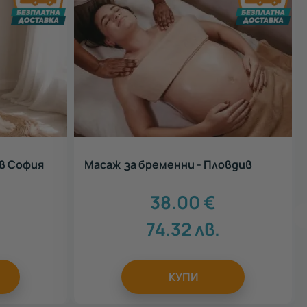
в София
Масаж за бременни - Пловдив
38.00
€
74.32
лв.
КУПИ