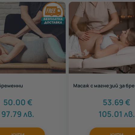
 бременни
Масаж с магнезий за бр
50.00
€
53.69
€
97.79
лв.
105.01
лв.