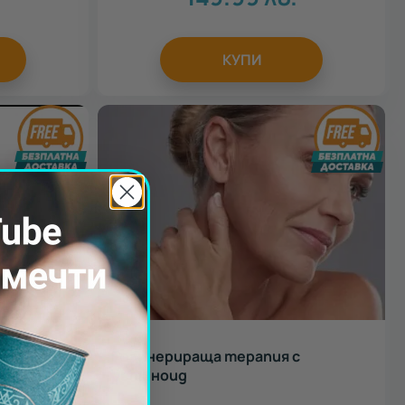
КУПИ
ия и
Регенерираща терапия с
ретиноид