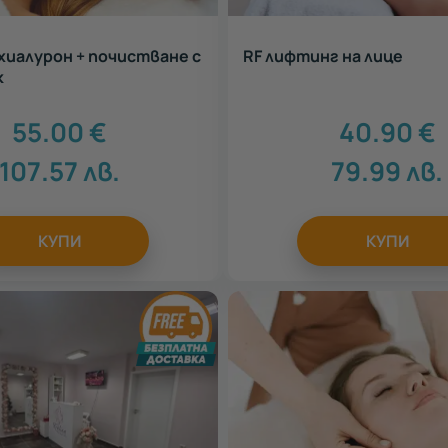
 хиалурон + почистване с
RF лифтинг на лице
к
55.00
€
40.90
€
107.57
лв.
79.99
лв.
КУПИ
КУПИ