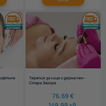
КУПИ
лифтинг
Терапия за лице с дерма пен -
Стара Загора
76.69
€
149.99
лв.