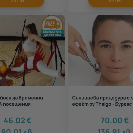
КУПИ
КУПИ
йога за бременни -
Силициева процедура с 
4 посещения
ефект by Thalgo - Бургас
46.02
€
70.00
€
90.01
лв.
136.91
лв.