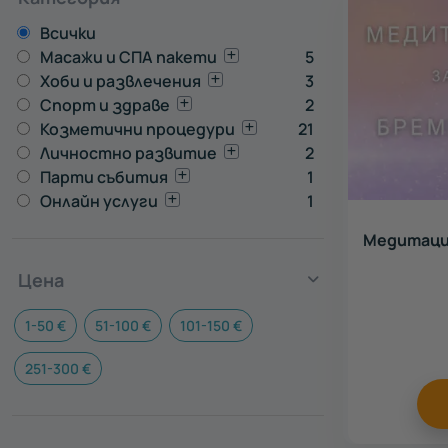
Всички
Масажи и СПА пакети
5
Хоби и развлечения
3
Спорт и здраве
2
Козметични процедури
21
Личностно развитие
2
Парти събития
1
Онлайн услуги
1
Медитаци
Цена
1-50 €
51-100 €
101-150 €
251-300 €