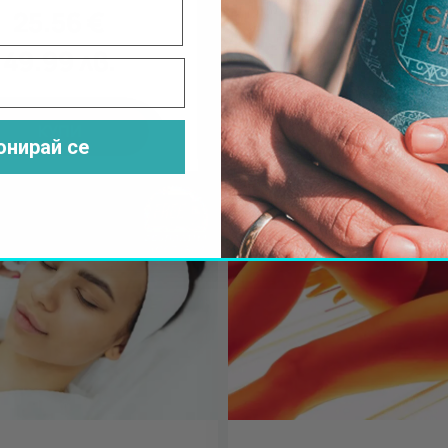
25.56
€
95.00
€
49.99
лв.
185.8
лв.
КУПИ
КУПИ
онирай се