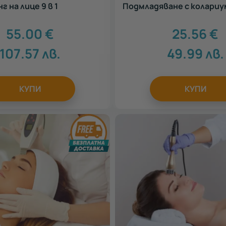
г на лице 9 в 1
Подмладяване с колариу
55.00
€
25.56
€
107.57
лв.
49.99
лв.
КУПИ
КУПИ