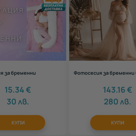
я за бременни
Фотосесия за бременни 
15.34
€
143.16
€
30
лв.
280
лв.
КУПИ
КУПИ