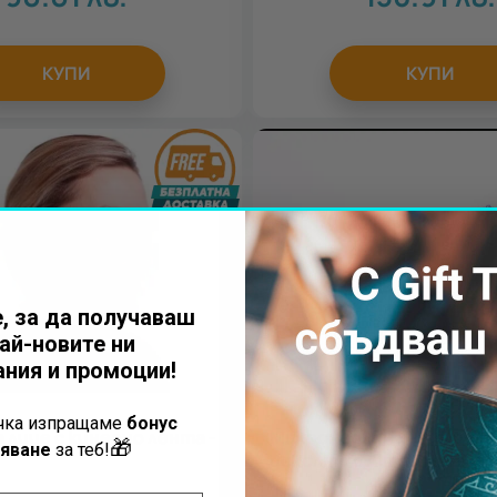
КУПИ
КУПИ
, за да получаваш
ай-новите ни
ния и промоции!
ъчка изпращаме
бонус
 лице с кинезио лента -
Микронидлинг на лице, ш
🎁
яване
за теб!
деколте с Alma Pixel Pen