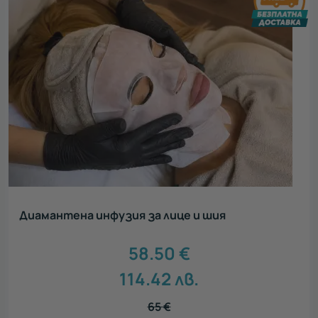
Диамантена инфузия за лице и шия
58.50
€
114.42
лв.
65
€