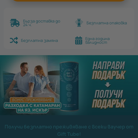
Бърза доставка до
Безплатна опаковка
24 ч.
Една година
Безплатна замяна
валидност
Получи безплатно преживяване с всеки ваучер от
Gift Tube!