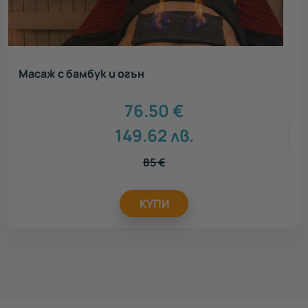
Масаж с бамбук и огън
76.50
€
149.62
лв.
85
€
КУПИ