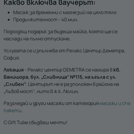
Какво включва ваучерът:
Масаж за бременни с магнезий на цяло тяло
Продължителност - 40 мин.
Подходящ подарък за бъдеща майка, която ще се
наслади на пълно отпускане.
Услугата се изпълнява от Релакс Център Деметра,
София.
Локация
- Релакс център DEMETRA се намира в
кв.
Банишора, бул. „Сливница“ №115, на ъгъла с ул.
„Сливен“
. Центърът не е разположен в района на
„Лъвов мост“, нито в ж.к. Люлин.
Разгледай и други масажи от категория
масажи и спа
пакети
.
С Gift Tube сбъдваш мечти!