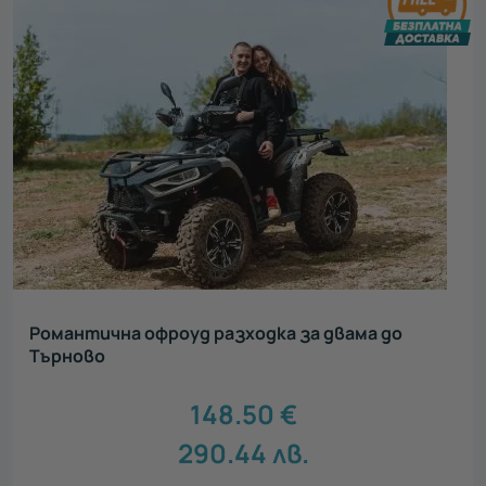
Романтична офроуд разходка за двама до
Търново
148.50
€
290.44
лв.