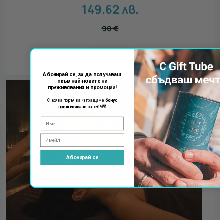
149.62
лв.
90
€
КУПИ
Абонирай се, за да получаваш
пръв най-новите ни
преживявания и промоции!
С всяка поръчка изпращаме
бонус
🎁
преживяване
за теб!
Абонирай се