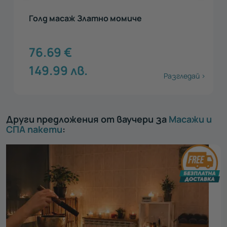
Голд масаж Златно момиче
76.69
€
149.99
лв.
Разгледай >
Други предложения от ваучери за
Масажи и
СПА пакети
: