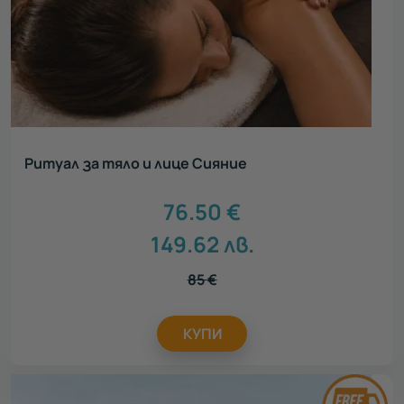
Ритуал за тяло и лице Сияние
76.50
€
149.62
лв.
85
€
КУПИ