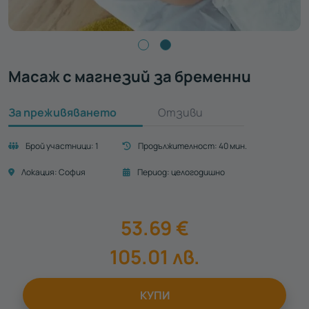
Масаж с магнезий за бременни
За преживяването
Отзиви
Брой участници:
1
Продължителност:
40 мин.
Локация:
София
Период:
целогодишно
53.69
€
105.01
лв.
КУПИ