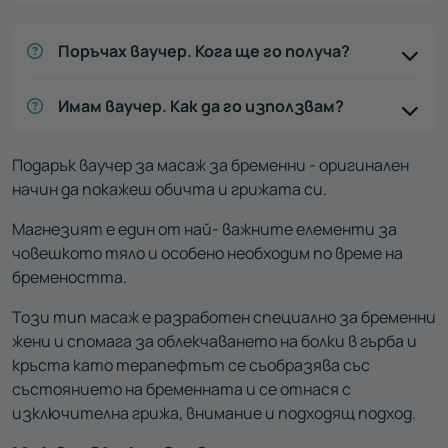
Поръчах ваучер. Кога ще го получа?
Имам ваучер. Как да го използвам?
Подарък ваучер за масаж за бременни - оригинален
начин да покажеш обичта и грижата си.
Магнезият е един от най- важните елементи за
човешкото тяло и особено необходим по време на
бремеността.
Този тип масаж е разработен специално за бременни
жени и спомага за облекчаването на болки в гърба и
кръста като терапефтът се съобразява със
състоянието на бременната и се отнася с
изключителна грижа, внимание и подходящ подход.