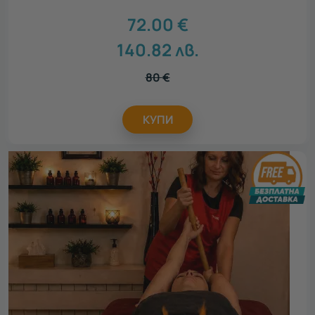
72.00
€
140.82
лв.
80
€
КУПИ