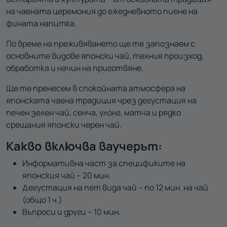
на чаената церемония до ежедневното пиене на
фината напитка.
По време на преживяването ще те запознаем с
основните видове японски чай, техния произход,
обработка и начин на приготвяне.
Ще те пренесем в спокойната атмосфера на
японската чаена традиция чрез дегустация на
печен зелен чай, сенча, улонг, матча и рядко
срещания японски черен чай.
Какво включва ваучерът:
Информативна част за спецификите на
японския чай – 20 мин.
Дегустация на пет вида чай – по 12 мин. на чай
(общо 1 ч.)
Въпроси и други – 10 мин.