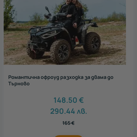
Романтична офроуд разходка за двама до
Търново
148.50
€
290.44
лв.
165
€