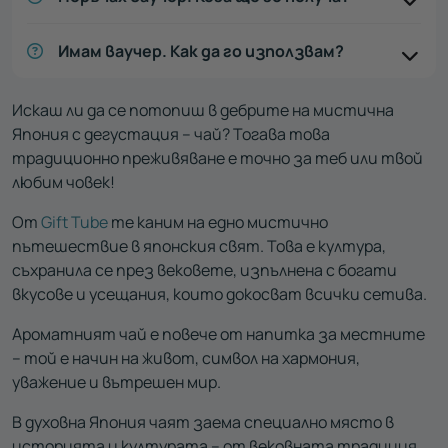
Имам ваучер. Как да го използвам?
Искаш ли да се потопиш в дебрите на мистична
Япония с дегустация – чай? Тогава това
традиционно преживяване е точно за теб или твой
любим човек!
От
Gift Tube
те каним на едно мистично
пътешествие в японския свят. Това е култура,
съхранила се през вековете, изпълнена с богати
вкусове и усещания, които докосват всички сетива.
Ароматният чай е повече от напитка за местните
– той е начин на живот, символ на хармония,
уважение и вътрешен мир.
В духовна Япония чаят заема специално място в
историята и културата – от вековната традиция