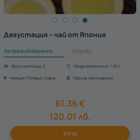
Дегустация – чай от Япония
За преживяването
Отзиви
Брой участници:
2
Продължителност:
1:30 ч.
Локация:
Пловдив
София
Период:
Целогодишно
61.36
€
120.01
лв.
КУПИ