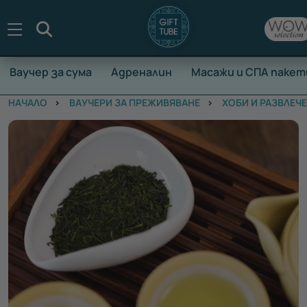
Търсене
Ваучер за сума
Адреналин
Масажи и СПА пакет
НАЧАЛО
ВАУЧЕРИ ЗА ПРЕЖИВЯВАНЕ
ХОБИ И РАЗВЛЕЧ