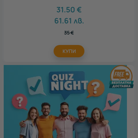
31.50
€
61.61
лв.
35
€
КУПИ