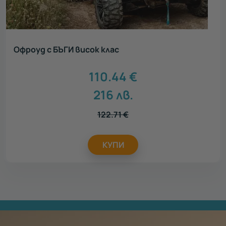
Офроуд с БЪГИ висок клас
110.44
€
216
лв.
122.71
€
КУПИ