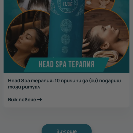
Head Spa терапия: 10 причини да (си) подариш
този ритуал
Виж повече
Виж още