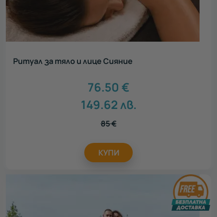
Ритуал за тяло и лице Сияние
76.50
€
149.62
лв.
85
€
КУПИ