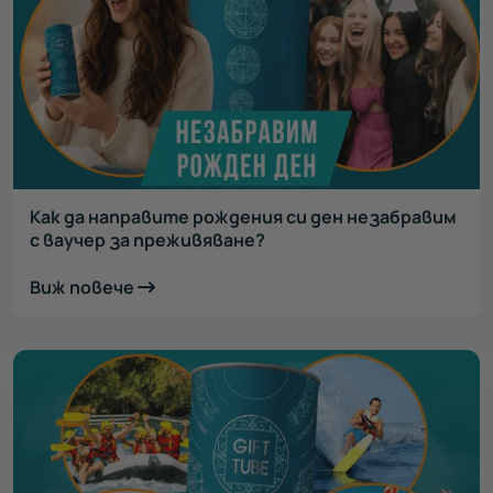
Как да направите рождения си ден незабравим
с ваучер за преживяване?
Виж повече