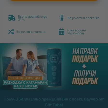
Бърза доставка до
Безплатна опаковка
24 ч.
Една година
Безплатна замяна
валидност
Получи безплатно преживяване с всеки ваучер от
Gift Tube!