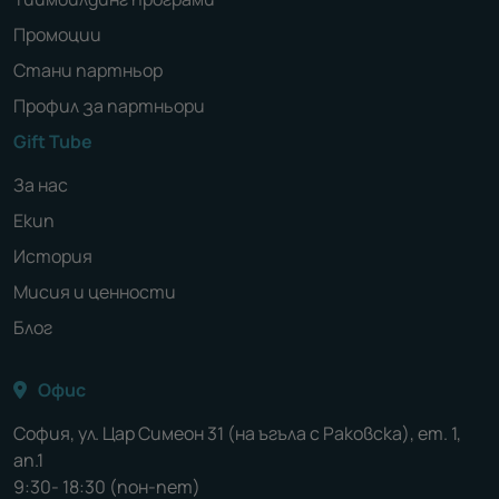
Промоции
Стани партньор
Профил за партньори
Gift Tube
За нас
Екип
История
Мисия и ценности
Блог
Офис
София, ул. Цар Симеон 31 (на ъгъла с Раковска), ет. 1,
ап.1
9:30- 18:30 (пон-пет)