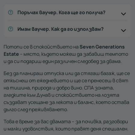
Поръчах ваучер. Кога ще го получа?
Имам ваучер. Как да го използвам?
Потопи се в спокойствието на
Seven Generations
Estate
– място, където можеш да забавиш темпото
и да си подариш един различен следобед за двама.
Без да планираш отпуска или да стягаш багаж, ще се
откъснеш от ежедневието и ще се пренесеш в свят
на тишина, природа и добро вино. СПА зоната,
гледките към Дунав и спокойствието на лозята
създават усещане за лекота и баланс, което остава
дълго след преживяването.
Това е време за вас двамата – за почивка, разговори
и малки удоволствия, които правят деня специален.