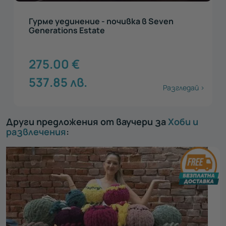
Делнично винено бягство за двама в
Seven Generations Estate
215.00
€
420.5
лв.
Разгледай >
Други предложения от ваучери за
Хоби и
развлечения
: