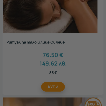
Ритуал за тяло и лице Сияние
76.50
€
149.62
лв.
85
€
КУПИ