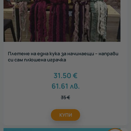
Плетене на една кука за начинаещи – направи
си сам плюшена играчка
31.50
€
61.61
лв.
35
€
КУПИ