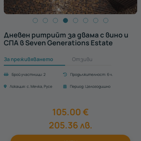
Дневен ритрийт за двама с вино и
СПА в Seven Generations Estate
За преживяването
Отзиви
Брой участници:
2
Продължителност:
6 ч.
Локация:
с. Мечка
Русе
Период:
Целогодишно
105.00
€
205.36
лв.