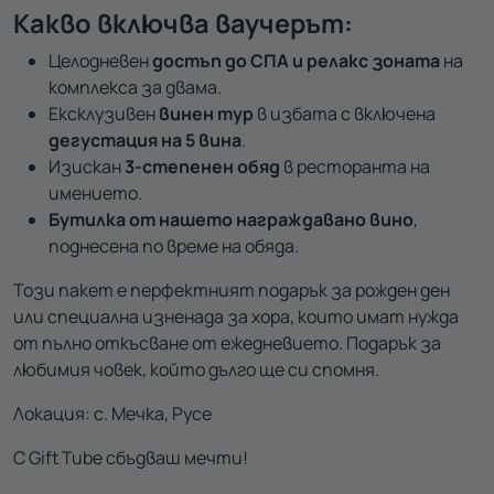
Какво включва ваучерът:
Целодневен
достъп до СПА и релакс зоната
на
комплекса за двама.
Ексклузивен
винен тур
в избата с включена
дегустация на 5 вина
.
Изискан
3-степенен обяд
в ресторанта на
имението.
Бутилка от нашето награждавано вино
,
поднесена по време на обяда.
Този пакет е перфектният подарък за рожден ден
или специална изненада за хора, които имат нужда
от пълно откъсване от ежедневието. Подарък за
любимия човек, който дълго ще си спомня.
Локация: с. Мечка, Русе
С Gift Tube сбъдваш мечти!