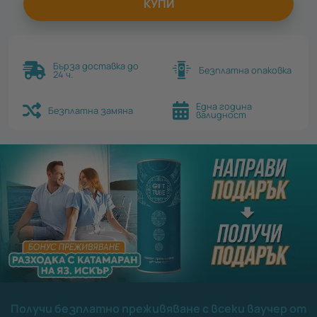
КУПИ
Бърза доставка до
Безплатна опаковка
24 ч.
Една година
Безплатна замяна
валидност
Получи безплатно преживяване с всеки ваучер от