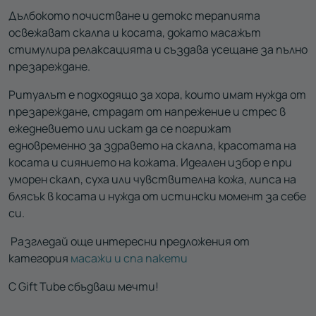
Дълбокото почистване и детокс терапията
освежават скалпа и косата, докато масажът
стимулира релаксацията и създава усещане за пълно
презареждане.
Ритуалът е подходящо за хора, които имат нужда от
презареждане, страдат от напрежение и стрес в
ежедневието или искат да се погрижат
едновременно за здравето на скалпа, красотата на
косата и сиянието на кожата. Идеален избор е при
уморен скалп, суха или чувствителна кожа, липса на
блясък в косата и нужда от истински момент за себе
си.
Разгледай още интересни предложения от
категория
масажи и спа пакети
С Gift Tube сбъдваш мечти!