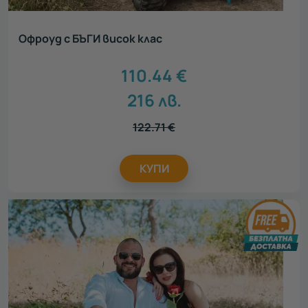
Офроуд с БЪГИ висок клас
110.44
€
216
лв.
122.71
€
КУПИ