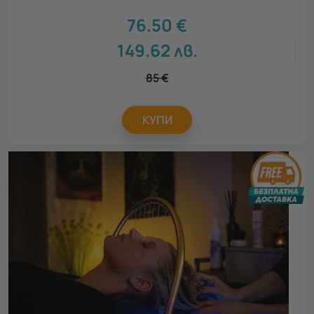
76.50
€
149.62
лв.
85
€
КУПИ