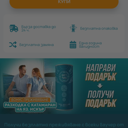
КУПИ
Бърза доставка до
Безплатна опаковка
24 ч.
Една година
Безплатна замяна
валидност
Получи безплатно преживяване с всеки ваучер от