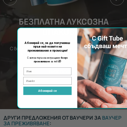
БЕЗПЛАТНА ЛУКСОЗНА
ОПАКОВКА
Абонирай се, за да получаваш
пръв най-новите ни
С всеки ваучер получаваш безплатна опаковка с
преживявания и промоции!
високо качество и интригуващ дизайн.
С всяка поръчка изпращаме
бонус
🎁
преживяване
за теб!
ВИЖ ПОВЕЧЕ
Абонирай се
ДРУГИ ПРЕДЛОЖЕНИЯ ОТ ВАУЧЕРИ ЗА
ВАУЧЕР
ЗА ПРЕЖИВЯВАНЕ
: