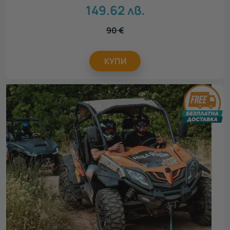
149.62
лв.
90
€
КУПИ