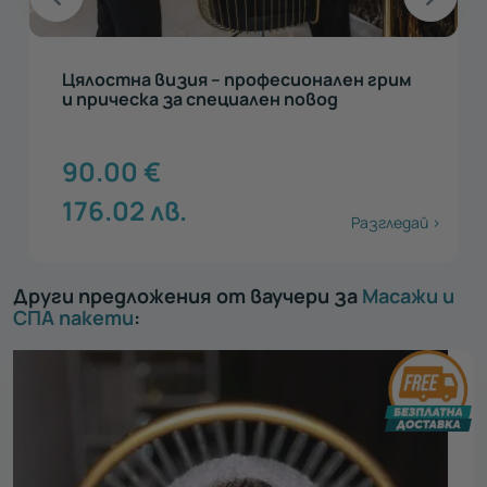
Копринена грижа – маникюр и педикюр с
гел лак
65.00
€
127.13
лв.
Разгледай >
Други предложения от ваучери за
Масажи и
СПА пакети
: