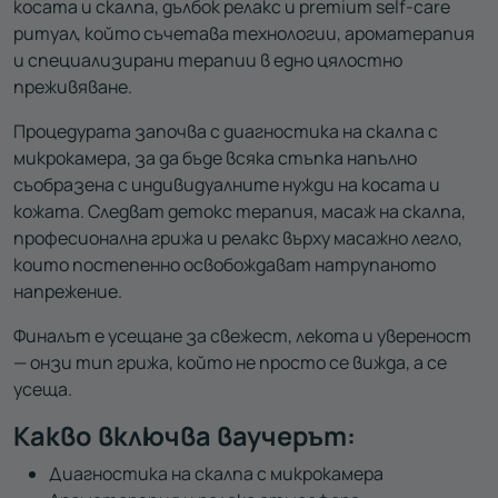
косата и скалпа, дълбок релакс и premium self-care
ритуал, който съчетава технологии, ароматерапия
и специализирани терапии в едно цялостно
преживяване.
Процедурата започва с диагностика на скалпа с
микрокамера, за да бъде всяка стъпка напълно
съобразена с индивидуалните нужди на косата и
кожата. Следват детокс терапия, масаж на скалпа,
професионална грижа и релакс върху масажно легло,
които постепенно освобождават натрупаното
напрежение.
Финалът е усещане за свежест, лекота и увереност
— онзи тип грижа, който не просто се вижда, а се
усеща.
Какво включва ваучерът:
Диагностика на скалпа с микрокамера