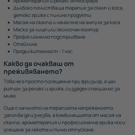
Ароматерапия и релакс атмосфера
Дълбоко почистваща терапия за скалп и коса
,
д
етокс грижа с пилинг продукти
Масаж на скалпа
и нанасяне на а
мпула за коса
Маска за лице или околоочен контур
Професионално подстригване
Стайлинг
Продължителност - 1 час
Какво да очакваш от
преживяването?
Това не е просто посещение при фризьор, а цял
ритуал за релакс и грижа, създаден специално за
мъже.
Още с началото на терапията напрежението
започва да изчезва, а комбинацията от масаж
на
скалпа
, ароматерапия и професионална грижа носи
усещане за лекота и пълно отпускане.