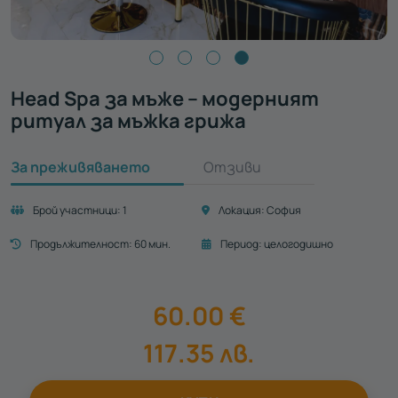
Head Spa за мъже – модерният
ритуал за мъжка грижа
За преживяването
Отзиви
Брой участници:
1
Локация:
София
Продължителност:
60 мин.
Период:
целогодишно
60.00
€
117.35
лв.