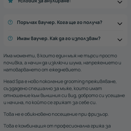
Условия за анулиране:
Поръчах ваучер. Кога ще го получа?
Имам ваучер. Как да го използвам?
Има моменти, в които един мъж не търси просто
почивка, а начин да изключи шума, напрежението и
натоварването от ежедневието.
Head Spa е ново поколение grooming преживяване,
създадено специално за мъже, които имат
отношение към външния си вид, доброто си усещане
и начина, по който се грижат за себе си.
Това не е обикновено посещение при фризьор.
Това е комбинация от професионална грижа за