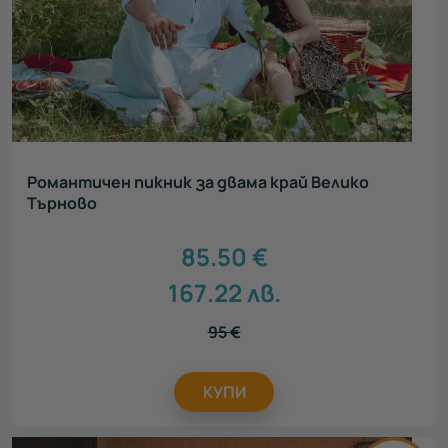
Романтичен пикник за двама край Велико
Търново
85.50
€
167.22
лв.
95
€
КУПИ