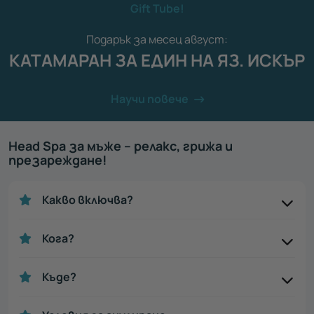
Gift Tube!
Подарък за месец август:
КАТАМАРАН ЗА ЕДИН НА ЯЗ. ИСКЪР
Научи повече
Head Spa за мъже – релакс, грижа и
презареждане!
Какво включва?
Кога?
Къде?