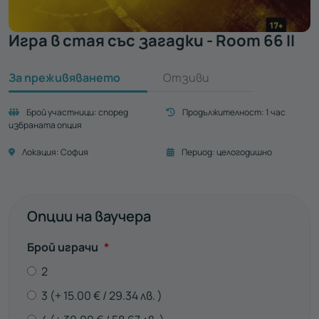
Игра в стая със загадки - Room 66 II
За преживяването
Отзиви
Брой участници:
според
Продължителност:
1 час
избраната опция
Локация:
София
Период:
целогодишно
Опции на ваучера
Задължително
Брой играчи
*
2
3
15.00
€
29.34
лв.