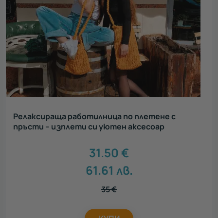
Релаксираща работилница по плетене с
пръсти – изплети си уютен аксесоар
31.50
€
61.61
лв.
35
€