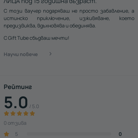
ЛИЦА под 15 годишна възраст.
С този ваучер подаряваш не просто забавление, а
истинско приключение, изживяване, което
предизвиква, вдъхновява и обединява.
С Gift Tube сбъдваш мечти!
Научи повече
Рейтинг
5.0
/ 5.0
0 отзива
5
0