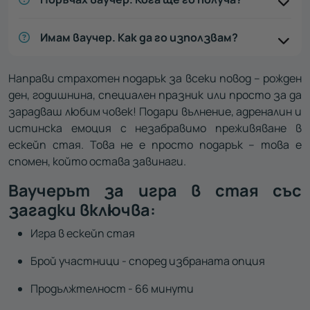
Имам ваучер. Как да го използвам?
Направи страхотен подарък за всеки повод – рожден
ден, годишнина, специален празник или просто за да
зарадваш любим човек! Подари вълнение, адреналин и
истинска емоция с незабравимо преживяване в
ескейп стая. Това не е просто подарък – това е
спомен, който остава завинаги.
Ваучерът за игра в стая със
загадки включва:
Игра в ескейп стая
Брой участници - според избраната опция
Продължтелност - 66 минути