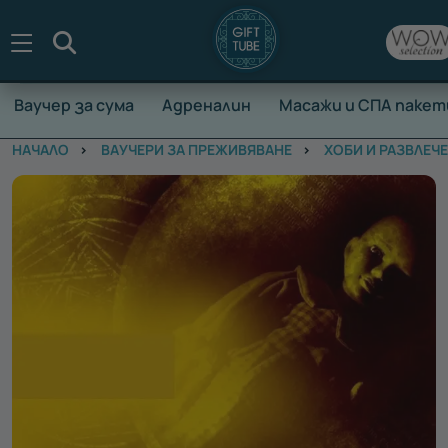
Търсене
Ваучер за сума
Адреналин
Масажи и СПА пакет
НАЧАЛО
ВАУЧЕРИ ЗА ПРЕЖИВЯВАНЕ
ХОБИ И РАЗВЛЕЧ