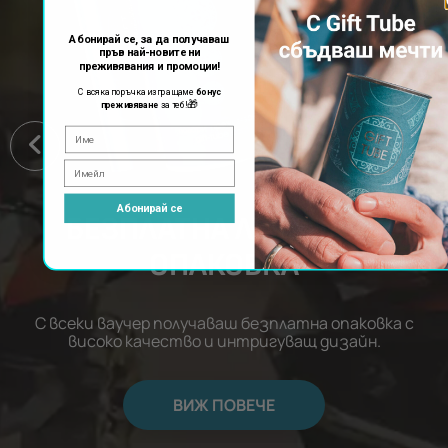
Абонирай се, за да получаваш
пръв най-новите ни
преживявания и промоции!
С всяка поръчка изпращаме
бонус
🎁
преживяване
за теб!
Абонирай се
БЕЗПЛАТНА ЛУКСОЗНА
ОПАКОВКА
С всеки ваучер получаваш безплатна опаковка с
високо качество и интригуващ дизайн.
ВИЖ ПОВЕЧЕ