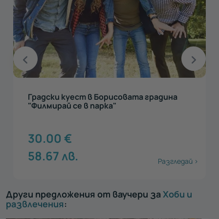
Градски куест в Борисовата градина
"Филмирай се в парка"
30.00
€
58.67
лв.
Разгледай >
Други предложения от ваучери за
Хоби и
развлечения
: