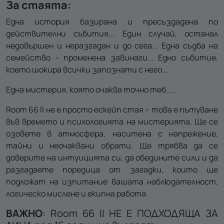
За стаята:
Една история базирана и пресъздадена по
действителни събития... Един случай, останал
недовършен и неразгадан и до сега... Една съдба на
семейство - променена завинаги... Едно събитие,
което шокира всички запознати с него...
Една мистерия, която очаква точно теб.....
Room 66 II не е просто ескейп стая – това е пътуване
във времето и психологията на мистерията. Ще се
озовете в атмосфера, наситена с напрежение,
тайни и неочаквани обрати. Ще трябва да се
доверите на интуицията си, да обедините сили и да
разгадаете поредица от загадки, които ще
подложат на изпитание вашата наблюдателност,
логическо мислене и екипна работа.
ВАЖНО
: Room 66 II НЕ Е ПОДХОДЯЩА ЗА