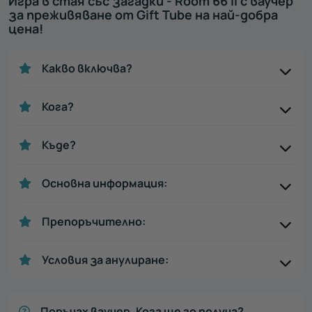
Игра в стая със загадки - Room 66 II с ваучер
за преживяване от Gift Tube на най-добра
цена!
Какво включва?
Кога?
Къде?
Основна информация:
Препоръчително:
Условия за анулиране:
Поръчах ваучер. Кога ще го получа?