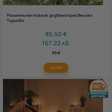
Романтичен пикник за двама край Велико
Търново
85.50
€
167.22
лв.
95
€
КУПИ