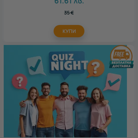
61.61
лв.
35
€
КУПИ