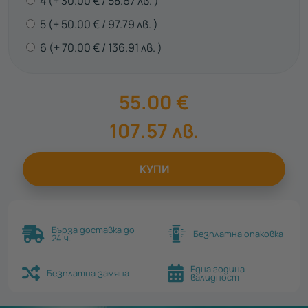
4
30.00
€
58.67
лв.
5
50.00
€
97.79
лв.
6
70.00
€
136.91
лв.
55.00
€
107.57
лв.
КУПИ
Бърза доставка до
Безплатна опаковка
24 ч.
Една година
Безплатна замяна
валидност