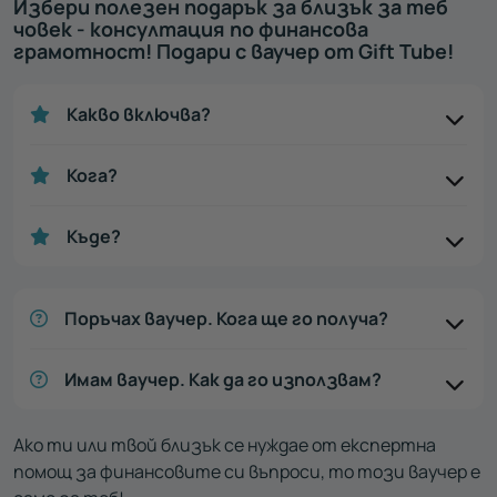
Избери полезен подарък за близък за теб
човек - консултация по финансова
грамотност! Подари с ваучер от Gift Tube!
Какво включва?
Кога?
Къде?
Поръчах ваучер. Кога ще го получа?
Имам ваучер. Как да го използвам?
Ако ти или твой близък се нуждае от експертна
помощ за финансовите си въпроси, то този ваучер е