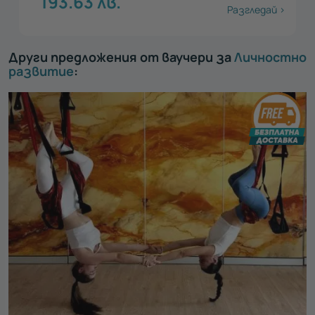
193.63
лв.
Разгледай >
Други предложения от ваучери за
Личностно
развитие
: