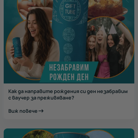
Как да направите рождения си ден незабравим
с ваучер за преживяване?
Виж повече