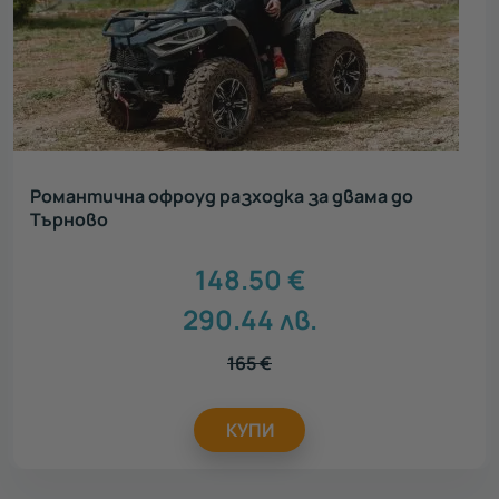
Романтична офроуд разходка за двама до
Търново
148.50
€
290.44
лв.
165
€
КУПИ