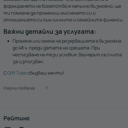
формирането на богатство е напълно възможно, ще
ти
помогн
е
да промени
ш
мисленето си и
отношението си към личните и семейните финанси.
Важни детайли за услугата:
Промяна или омяна на резервацията е възможна
до 48 ч. преди датата на срещата. При
неспазване на тези условия, ваучерът се счита
за използван.
С
Gift Tube
сбъдваш мечти!
Научи повече
Рейтинг