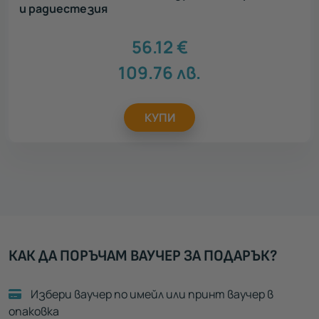
и радиестезия
56.12
€
109.76
лв.
КУПИ
КАК ДА ПОРЪЧАМ ВАУЧЕР ЗА ПОДАРЪК?
Избери ваучер по имейл или принт ваучер в
опаковка