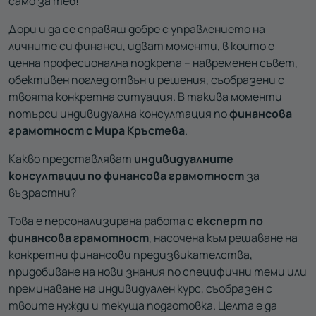
само за теб!
Дори и да се справяш добре с управлението на
личните си финанси, идват моменти, в които е
ценна професионална подкрепа – навременен съвет,
обективен поглед отвън и решения, съобразени с
твоята конкретна ситуация. В такива моменти
потърси индивидуална консултация по
финансова
грамотност с Мира Кръстева
.
Какво представляват
индивидуалните
консултации по финансова грамотност
за
възрастни?
Това е персонализирана работа с
експерт по
финансова грамотност
, насочена към решаване на
конкретни финансови предизвикателства,
придобиване на нови знания по специфични теми или
преминаване на индивидуален курс, съобразен с
твоите нужди и текуща подготовка. Целта е да