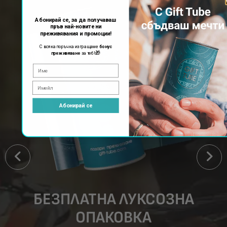
Абонирай се, за да получаваш
пръв най-новите ни
преживявания и промоции!
С всяка поръчка изпращаме
бонус
🎁
преживяване
за теб!
Абонирай се
БЕЗПЛАТНА ЛУКСОЗНА
ОПАКОВКА