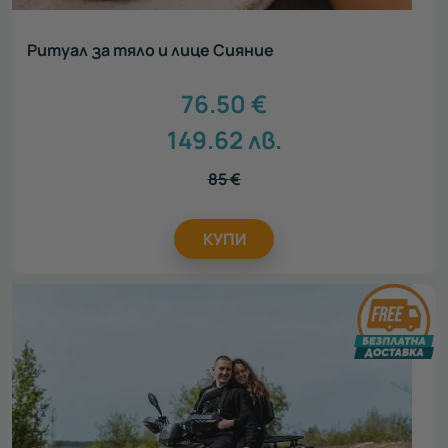
Ритуал за тяло и лице Сияние
76.50
€
149.62
лв.
85
€
КУПИ