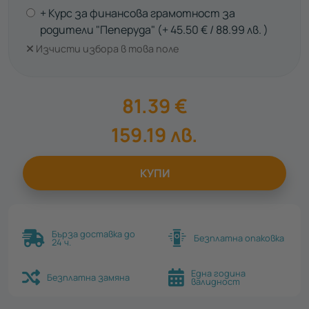
+ Курс за финансова грамотност за
родители "Пеперуда"
45.50
€
88.99
лв.
Изчисти избора в това поле
81.39
€
159.19
лв.
КУПИ
Бърза доставка до
Безплатна опаковка
24 ч.
Една година
Безплатна замяна
валидност