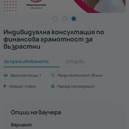
Индивидуална консултация по
финансова грамотност за
възрастни
За преживяването
Отзиви
Брой участници:
1
Продължителност:
90 мин.
Локация:
София
Период:
Целогодишно
Опции на ваучера
Вариант