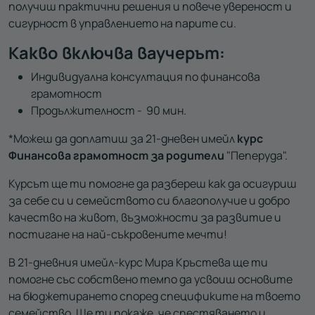
получиш практични решения и повече увереност и
сигурност в управлението на парите си.
Какво включва ваучерът:
Индивидуална консултация по финансова
грамотност
Продължителност - 90 мин.
*Можеш да доплатиш за
21-дневен имейл
курс
Финансова грамотност за родители
"Пеперуда".
Курсът ще ти помогне да разбереш
как да осигури
ш
за себе си и семейството си благополучие и добро
качество на живот, възможности за развитие и
постигане на най-съкровените мечти!
В 21-дневния имейл-курс Мира Кръстева ще
ти
помогне
със собствено темпо да усвои
ш
основите
на бюджетирането според спецификите на
твоето
семейство. Ще
т
и покаж
е
, че спестяването и