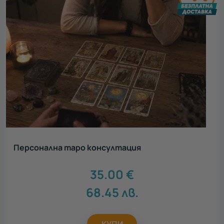
Персонална таро консултация
35.00
€
68.45
лв.