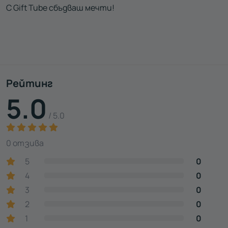
С Gift Tube сбъдваш мечти!
Рейтинг
5.0
/ 5.0
0 отзива
5
0
4
0
3
0
2
0
1
0