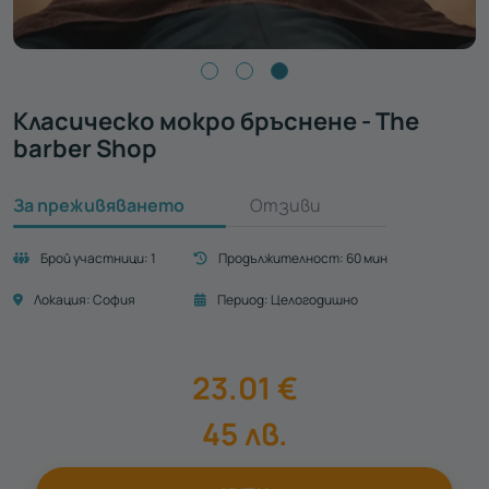
Класическо мокро бръснене - The
barber Shop
За преживяването
Отзиви
Брой участници:
1
Продължителност:
60 мин
Локация:
София
Период:
Целогодишно
23.01
€
45
лв.