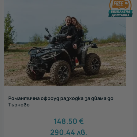
Романтична офроуд разходка за двама до
Търново
148.50
€
290.44
лв.