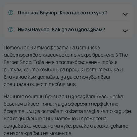
Поръчах ваучер. Кога ще го получа?
Имам ваучер. Как да го използвам?
Потопи се в атмосферата на истинско
майсторство с класическото мокро бръснене в The
Barber Shop. Това не е просто бръснене – това е
ритуал, който комбинира прецизност, техника и
внимание към детайла, за да се почувстваш
специален още от първия миг.
Нашите опитни бръснари използват класическа
бръснач и крем-пяна, за да оформят перфектно
брадата или да оставят кожата гладка като кадифе.
Всяко движение е внимателно и премерено,
създавайки усещане за лукс, релакс и грижа, докато
се наслаждаваш на момента.