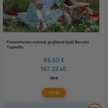
Романтичен пикник за двама край Велико
Търново
85.50
€
167.22
лв.
95
€
КУПИ