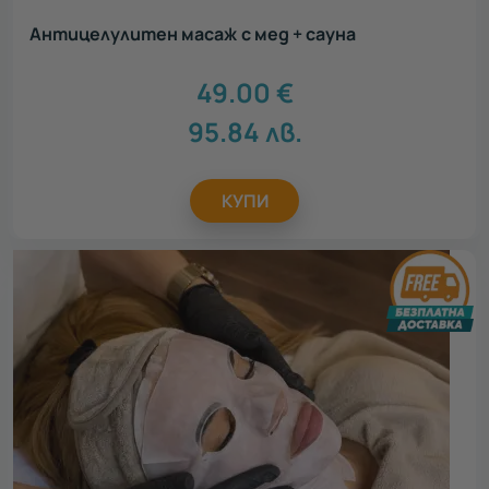
Антицелулитен масаж с мед + сауна
49.00
€
95.84
лв.
КУПИ