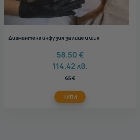
Диамантена инфузия за лице и шия
58.50
€
114.42
лв.
65
€
КУПИ