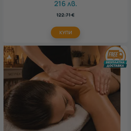
216
лв.
122.71
€
КУПИ