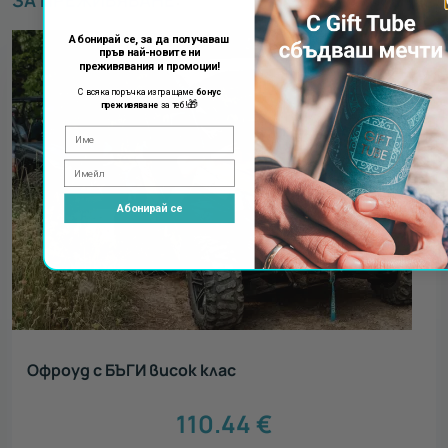
Абонирай се, за да получаваш
пръв най-новите ни
преживявания и промоции!
С всяка поръчка изпращаме
бонус
🎁
преживяване
за теб!
Абонирай се
Офроуд с БЪГИ висок клас
110.44
€