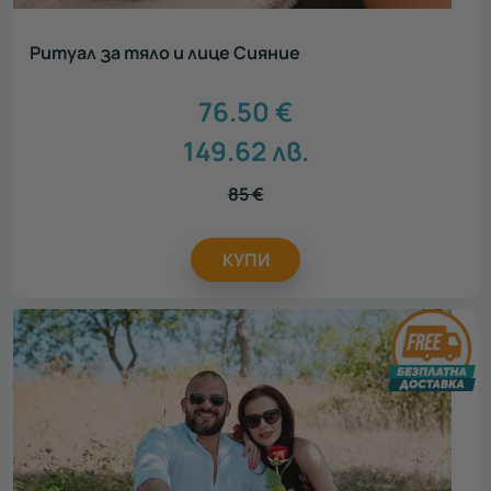
Ритуал за тяло и лице Сияние
76.50
€
149.62
лв.
85
€
КУПИ