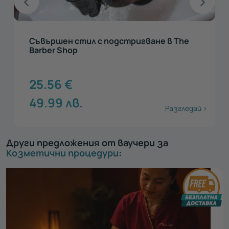
Съвършен стил с подстригване в The
Barber Shop
25.56
€
49.99
лв.
Разгледай >
Други предложения от ваучери за
Козметични процедури
: