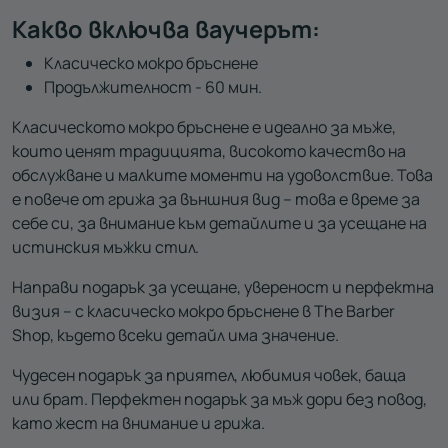
Какво включва ваучерът:
Класическо мокро бръснене
Продължителност - 60 мин.
Класическото мокро бръснене е идеално за мъже,
които ценят традицията, високото качество на
обслужване и малките моменти на удоволствие. Това
е повече от грижа за външния вид – това е време за
себе си, за внимание към детайлите и за усещане на
истинския мъжки стил.
Направи подарък за усещане, увереност и перфектна
визия – с класическо мокро бръснене в The Barber
Shop, където всеки детайл има значение.
Чудесен подарък за приятел, любимия човек, баща
или брат. Перфектен подарък за мъж дори без повод,
като жест на внимание и грижа.