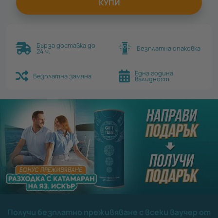
КУПИ
Бърза доставка до
Безплатна опаковка
24 ч.
Една година
Безплатна замяна
валидност
Получи безплатно преживяване с всеки ваучер от