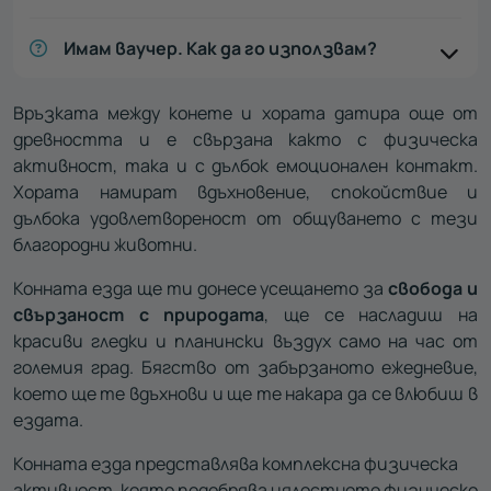
Имам ваучер. Как да го използвам?
Връзката между конете и хората датира още от
древността и е свързана както с физическа
активност, така и с дълбок емоционален контакт.
Хората намират вдъхновение, спокойствие и
дълбока удовлетвореност от общуването с тези
благородни животни.
Конната езда ще ти донесе усещането за
свобода и
свързаност с природата
, ще се насладиш на
красиви гледки и планински въздух само на час от
големия град. Бягство от забързаното ежедневие,
което ще те вдъхнови и ще те накара да се влюбиш в
ездата.
Конната езда представлява комплексна физическа
активност, която подобрява цялостното физическо