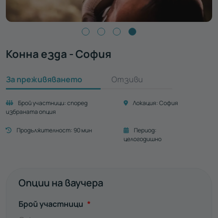
Конна езда - София
За преживяването
Отзиви
Брой участници:
според
Локация:
София
избраната опция
Продължителност:
90 мин
Период:
целогодишно
Опции на ваучера
Задължително
Брой участници
*