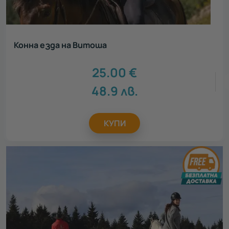
Конна езда на Витоша
25.00
€
48.9
лв.
КУПИ