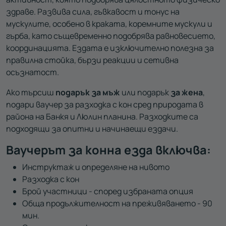
здраве. Развива сила, гъвкавост и тонус на
мускулите, особено в краката, коремните мускули и
гърба, като същевременно подобрява равновесието,
координацията. Ездата е изключително полезна за
правилна стойка, бързи реакции и сетивна
осъзнатост.
Ако търсиш
подарък за мъж
или подарък
за жена
,
подари ваучер за разходка с кон сред природата в
района на Банкя и Люлин планина. Разходките са
подходящи за опитни и начинаещи ездачи.
Ваучерът за конна езда включва:
Инструктаж и определяне на нивото
Разходка с кон
Брой участници - според избраната опция
Обща продължителност на преживяването - 90
мин.