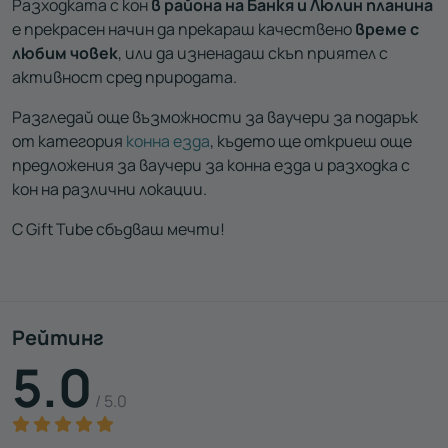
Разходката с кон
в района на Банкя и Люлин планина
е прекрасен начин да прекараш качествено
време с
любим човек
, или да изненадаш скъп приятел с
активност сред природата.
Разгледай още възможности за ваучери за подарък
от категория
конна езда
, където ще откриеш още
предложения за ваучери за конна езда и разходка с
кон на различни локации.
С Gift Tube сбъдваш мечти!
Рейтинг
5.0
/ 5.0