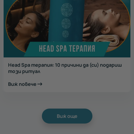
Head Spa терапия: 10 причини да (си) подариш
този ритуал
Виж повече
Виж още