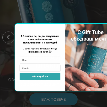
Абонирай се, за да получаваш
пръв най-новите ни
преживявания и промоции!
С всяка поръчка изпращаме
бонус
🎁
преживяване
за теб!
БЕЗПЛАТНА ЛУКСОЗНА
ОПАКОВКА
Абонирай се
С всеки ваучер получаваш безплатна опаковка с
високо качество и интригуващ дизайн.
ВИЖ ПОВЕЧЕ