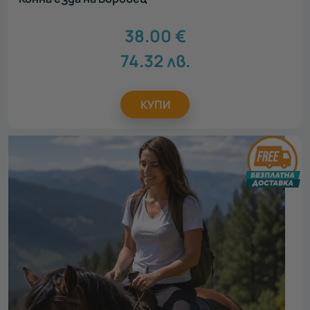
38.00
€
74.32
лв.
КУПИ