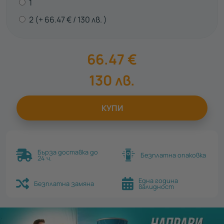
1
2
66.47
€
130
лв.
66.47
€
130
лв.
КУПИ
Бърза доставка до
Безплатна опаковка
24 ч.
Една година
Безплатна замяна
валидност