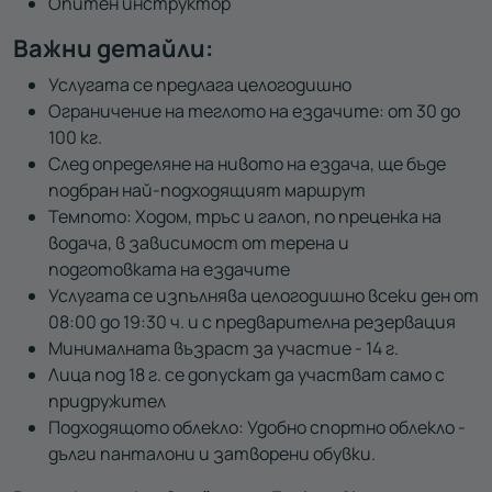
Опитен инструктор
Важни детайли:
Услугата се предлага целогодишно
Ограничение на теглото на ездачите: от 30 до
100 кг.
След определяне на нивото на ездача, ще бъде
подбран най-подходящият маршрут
Темпото: Ходом, тръс и галоп, по преценка на
водача, в зависимост от терена и
подготовката на ездачите
Услугата се изпълнява целогодишно всеки ден от
08:00 до 19:30 ч. и с предварителна резервация
Минималната възраст за участие - 14 г.
Лица под 18 г. се допускат да участват само с
придружител
Подходящото облекло: Удобно спортно облекло -
дълги панталони и затворени обувки.