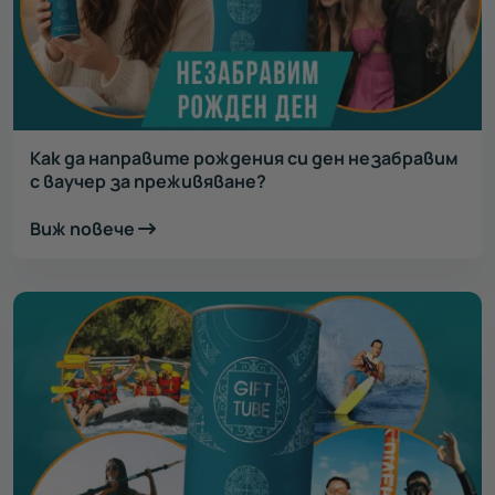
Как да направите рождения си ден незабравим
с ваучер за преживяване?
Виж повече