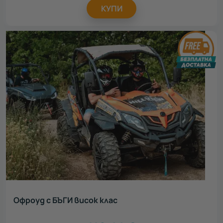
КУПИ
Офроуд с БЪГИ висок клас