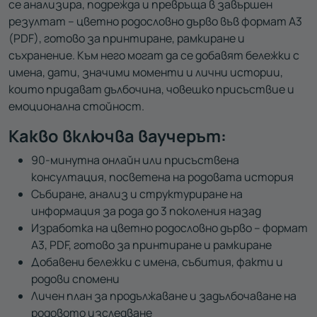
се анализира, подрежда и превръща в завършен
резултат – цветно родословно дърво във формат A3
(PDF), готово за принтиране, рамкиране и
съхранение. Към него могат да се добавят бележки с
имена, дати, значими моменти и лични истории,
които придават дълбочина, човешко присъствие и
емоционална стойност.
Какво включва ваучерът:
90-минутна онлайн или присъствена
консултация, посветена на родовата история
Събиране, анализ и структуриране на
информация за рода до 3 поколения назад
Изработка на цветно родословно дърво – формат
A3, PDF, готово за принтиране и рамкиране
Добавени бележки с имена, събития, факти и
родови спомени
Личен план за продължаване и задълбочаване на
родовото изследване