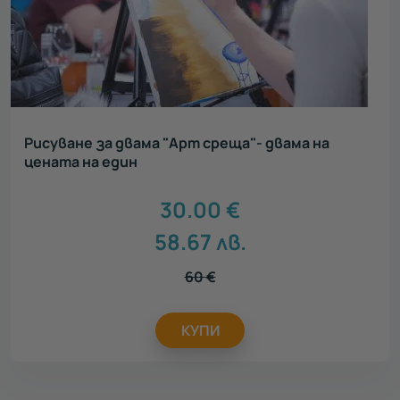
Рисуване за двама "Арт среща"- двама на
цената на един
30.00
€
58.67
лв.
60
€
КУПИ