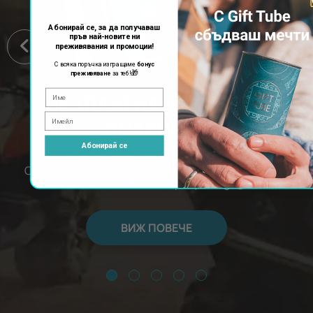
Абонирай се, за да получаваш
пръв най-новите ни
преживявания и промоции!
С всяка поръчка изпращаме
бонус
🎁
преживяване
за теб!
БЕЗПЛАТНА ЛУКСОЗНА
ОПАКОВКА
Абонирай се
С всеки ваучер получаваш безплатна опаковка с
високо качество и интригуващ дизайн.
ВИЖ ПОВЕЧЕ