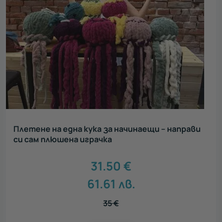
Плетене на една кука за начинаещи – направи
си сам плюшена играчка
31.50
€
61.61
лв.
35
€