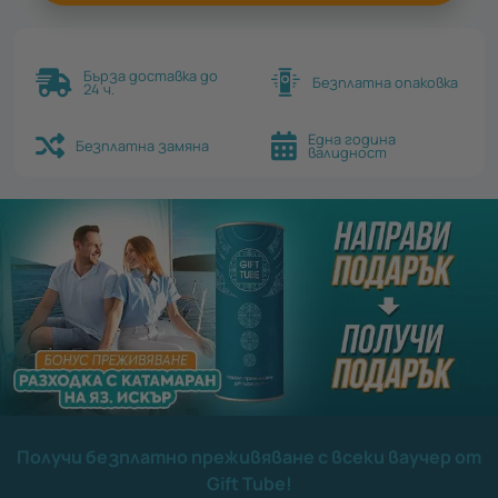
Бърза доставка до
Безплатна опаковка
24 ч.
Една година
Безплатна замяна
валидност
Получи безплатно преживяване с всеки ваучер от
Gift Tube!