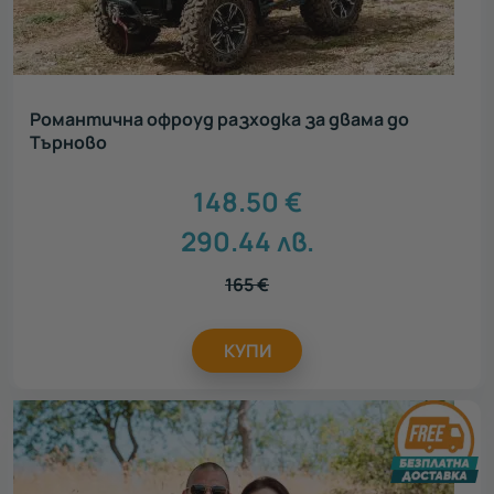
Романтична офроуд разходка за двама до
Търново
148.50
€
290.44
лв.
165
€
КУПИ