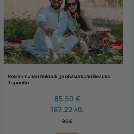
Романтичен пикник за двама край Велико
Търново
85.50
€
167.22
лв.
95
€