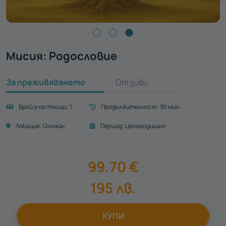
Мисия: Родословие
За преживяването
Отзиви
Брой участници:
1
Продължителност:
90 мин.
Локация:
Онлайн
Период:
Целогодишно
99.70
€
195
лв.
КУПИ