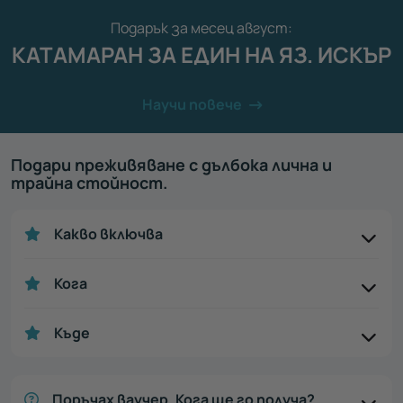
Подарък за месец август:
КАТАМАРАН ЗА ЕДИН НА ЯЗ. ИСКЪР
Научи повече
Подари преживяване с дълбока лична и
трайна стойност.
Какво включва
Кога
Къде
Поръчах ваучер. Кога ще го получа?