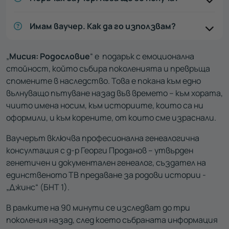
Имам ваучер. Как да го използвам?
„
Мисия: Родословие
“ е подарък с емоционална
стойност, който събира поколенията и превръща
спомените в наследство. Това е покана към едно
вълнуващо пътуване назад във времето – към хората,
чиито имена носим, към историите, които са ни
оформили, и към корените, от които сме израснали.
Ваучерът включва професионална генеалогична
консултация с д-р Георги Проданов – утвърден
генетичен и документален генеалог, създател на
единственото ТВ предаване за родови истории -
„Джинс“ (БНТ 1).
В рамките на 90 минути се изследват до три
поколения назад, след което събраната информация