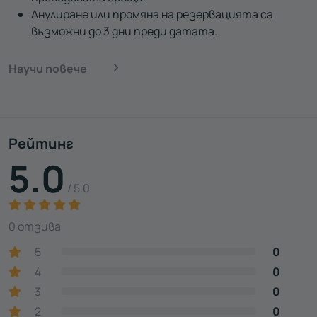
Анулиране или промяна на резервацията са
възможни до 3 дни преди датата.
Научи повече
Рейтинг
5.0
/ 5.0
0 отзива
5
0
4
0
3
0
2
0