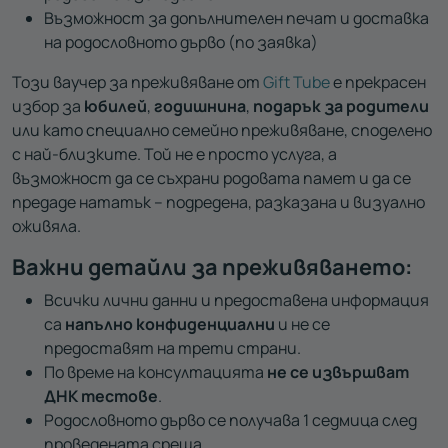
Възможност за допълнителен печат и доставка
на родословното дърво (по заявка)
Този ваучер за преживяване от
Gift Tube
е прекрасен
избор за
юбилей
,
годишнина
,
подарък за родители
или като специално семейно преживяване, споделено
с най-близките. Той не е просто услуга, а
възможност да се съхрани родовата памет и да се
предаде нататък – подредена, разказана и визуално
оживяла.
Важни детайли за преживяването:
Всички лични данни и предоставена информация
са
напълно конфиденциални
и не се
предоставят на трети страни.
По време на консултацията
не се извършват
ДНК тестове
.
Родословното дърво се получава 1 седмица след
проведената среща.