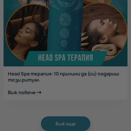
Head Spa терапия: 10 причини да (си) подариш
този ритуал
Виж повече
Виж още