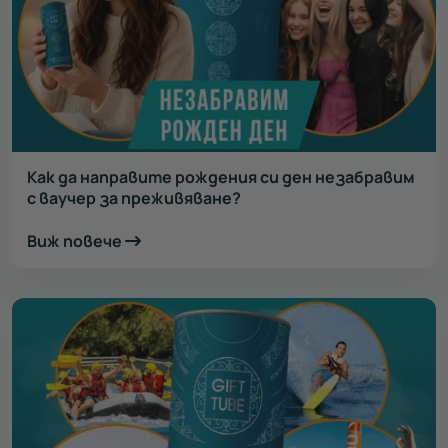
Как да направите рождения си ден незабравим
с ваучер за преживяване?
Виж повече