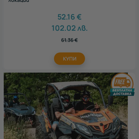
52.16
€
102.02
лв.
61.36
€
КУПИ