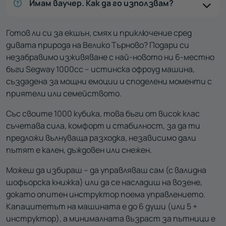
Имам ваучер. Как да го използвам?
Готов ли си за екшън, смях и приключение сред
дивата природа на Велико Търново? Подари си
незабравимо изживяване с най-новото ни 6-местно
бъги Segway 1000cc – истинска офроуд машина,
създадена за мощни емоции и споделени моменти с
приятели или семейството.
Със своите 1000 кубика, това бъги от висок клас
съчетава сила, комфорт и стабилност, за да ти
предложи вълнуваща разходка, независимо дали
пътят е кален, дъждовен или снежен.
Можеш да избираш – да управляваш сам (с валидна
шофьорска книжка) или да се насладиш на возене,
докато опитен инструктор поема управлението.
Капацитетът на машината е до 6 души (или 5 +
инструктор), а минималната възраст за пътници е