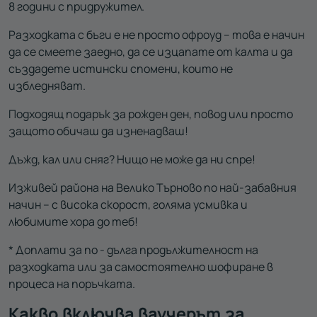
8 години с придружител.
Разходката с бъги е не просто офроуд – това е начин
да се смеете заедно, да се изцапате от калта и да
създадете истински спомени, които не
избледняват.
Подходящ подарък за рожден ден, повод или просто
защото обичаш да изненадваш!
Дъжд, кал или сняг? Нищо не може да ни спре!
Изживей района на Велико Търново по най-забавния
начин – с висока скорост, голяма усмивка и
любимите хора до теб!
* Доплати за по - дълга продължителност на
разходката или за самостоятелно шофиране в
процеса на поръчката.
Какво включва ваучерът за