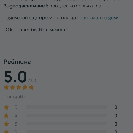
видеозаснемане
в процеса на поръчката.
Разгледай още предложения за
адреналин на земя
.
С Gift Tube сбъдваш мечти!
Рейтинг
5.0
/ 5.0
0 отзива
5
0
4
0
3
0
2
0