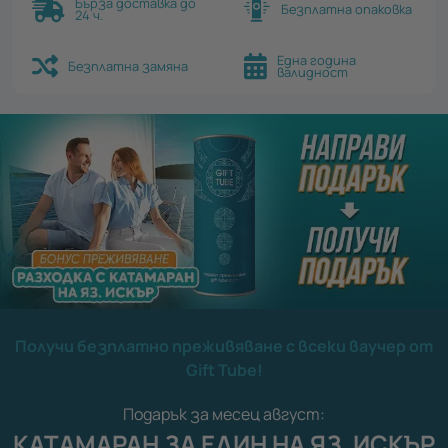
Бърза доставка до
Безплатна опаковка
24 ч.
Една година
Безплатна замяна
валидност
Получи безплатно преживяване с всеки ваучер от
Gift Tube!
Подарък за месец август:
КАТАМАРАН ЗА ЕДИН НА ЯЗ. ИСКЪР