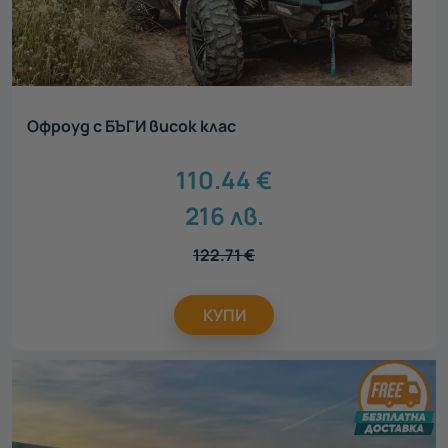
Офроуд с БЪГИ висок клас
110.44
€
216
лв.
122.71
€
КУПИ