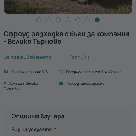
Офроуд разходка с бъги за компания
- Велико Търново
За преживяването
Отзиви
Брой участници:
5-6
Продължителност:
1 или 2 часа
Локация:
Велико
Период:
целогодишно
Търново
Опции на ваучера
Задължително
Вид на услугата
*