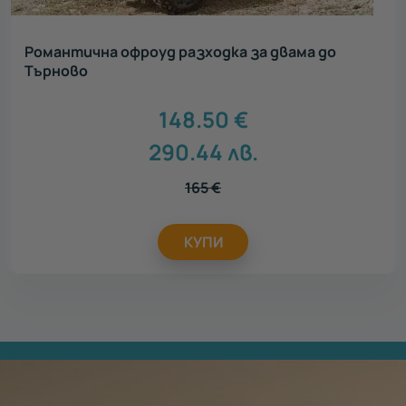
Романтична офроуд разходка за двама до
Търново
148.50
€
290.44
лв.
165
€
КУПИ