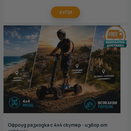
КУПИ
Офроуд разходка с 4х4 скутер - избор от
локации