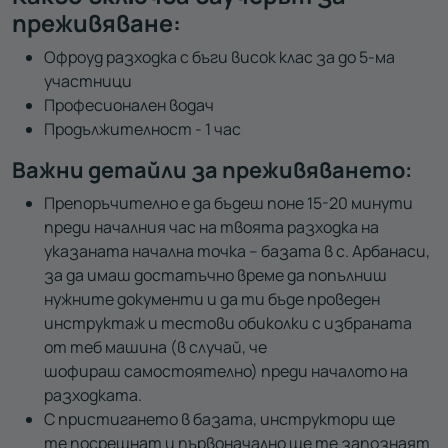
преживяване:
Офроуд разходка с бъги висок клас за до 5-ма
участници
Професионален водач
Продължителност - 1 час
Важни детайли за преживяването:
Препоръчително е да бъдеш поне 15-20 минути
преди началния час на твоята разходка на
указаната начална точка – базата в с. Арбанаси,
за да имаш достатъчно време да попълниш
нужните документи и да ти бъде проведен
инструктаж и тестови обиколки с избраната
от теб машина (в случай, че
шофираш самостоятелно) преди началото на
разходката.
С пристигането в базата, инструктори ще
те посрещнат и първоначално ще те запознаят