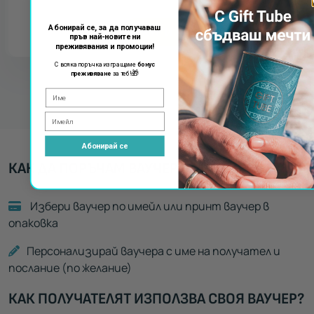
Абонирай се, за да получаваш
КУПИ
пръв най-новите ни
преживявания и промоции!
С всяка поръчка изпращаме
бонус
🎁
преживяване
за теб!
Абонирай се
КАК ДА ПОРЪЧАМ ВАУЧЕР ЗА ПОДАРЪК?
Избери ваучер по имейл или принт ваучер в
опаковка
Персонализирай ваучера с име на получател и
послание (по желание)
КАК ПОЛУЧАТЕЛЯТ ИЗПОЛЗВА СВОЯ ВАУЧЕР?