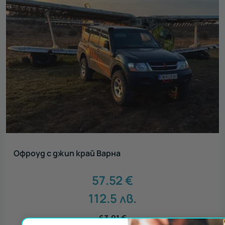
Офроуд с джип край Варна
57.52
€
112.5
лв.
63.91
€