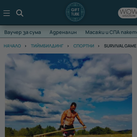
Търсене
Ваучер за сума
Адреналин
Масажи и СПА пакет
НАЧАЛО
ТИЙМБИЛДИНГ
СПОРТНИ
SURVIVAL GAME