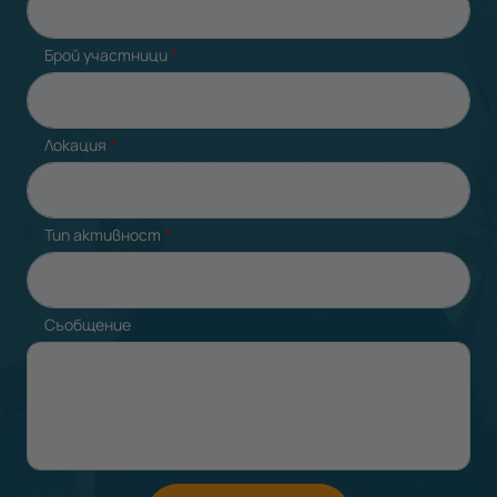
Брой участници
*
Локация
*
Тип активност
*
Съобщение