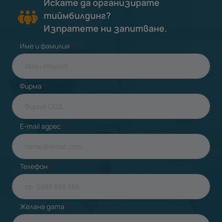
Искате да организирате
тиймбилдинг?
Изпратете ни запитване.
Име и фамилия
*
Фирма
*
E-mail адрес
*
Телефон
*
Желана дата
*