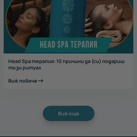
Head Spa терапия: 10 причини да (си) подариш
този ритуал
Виж повече
Виж още