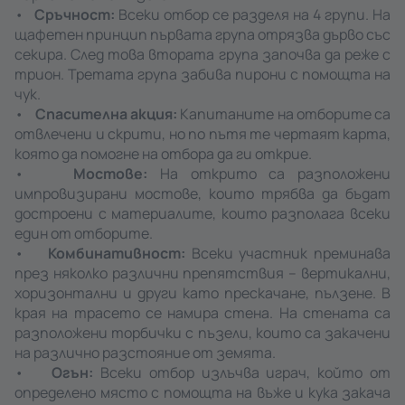
•
Сръчност:
Всеки отбор се разделя на 4 групи. На
щафетен принцип първата група отрязва дърво със
секира. След това втората група започва да реже с
трион. Третата група забива пирони с помощта на
чук.
•
Спасителна акция:
Капитаните на отборите са
отвлечени и скрити, но по пътя те чертаят карта,
която да помогне на отбора да ги открие.
•
Мостове:
На открито са разположени
импровизирани мостове, които трябва да бъдат
достроени с материалите, които разполага всеки
един от отборите.
•
Комбинативност:
Всеки участник преминава
през няколко различни препятствия – вертикални,
хоризонтални и други като прескачане, пълзене. В
края на трасето се намира стена. На стената са
разположени торбички с пъзели, които са закачени
на различно разстояние от земята.
•
Огън:
Всеки отбор излъчва играч, който от
определено място с помощта на въже и кука закача