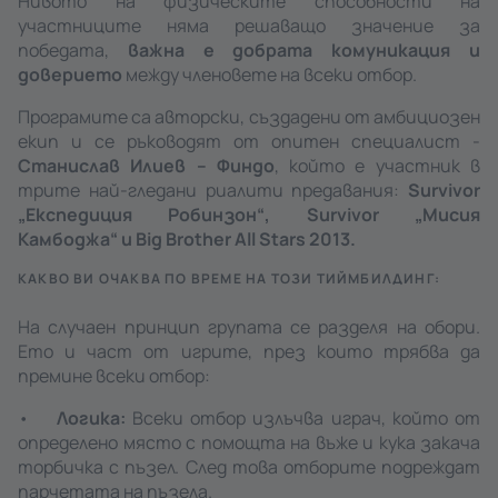
Нивото на физическите способности на
участниците няма решаващо значение за
победата,
важна е добрата комуникация и
доверието
между членовете на всеки отбор.
Програмите са авторски, създадени от амбициозен
екип и се ръководят от опитен специалист -
Станислав Илиев – Финдо
, който е участник в
трите най-гледани риалити предавания:
Survivor
„Експедиция Робинзон“, Survivor „Мисия
Камбоджа“ и Big Brother All Stars 2013.
КАКВО ВИ ОЧАКВА ПО ВРЕМЕ НА ТОЗИ ТИЙМБИЛДИНГ:
На случаен принцип групата се разделя на обори.
Ето и част от игрите, през които трябва да
премине всеки отбор:
•
Логика:
Всеки отбор излъчва играч, който от
определено място с помощта на въже и кука закача
торбичка с пъзел. След това отборите подреждат
парчетата на пъзела.