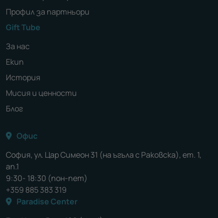
Профил за партньори
Gift Tube
За нас
Екип
История
Мисия и ценности
Блог
Офис
София, ул. Цар Симеон 31 (на ъгъла с Раковска), ет. 1,
ап.1
9:30- 18:30 (пон-пет)
+359 885 383 319
Paradise Center