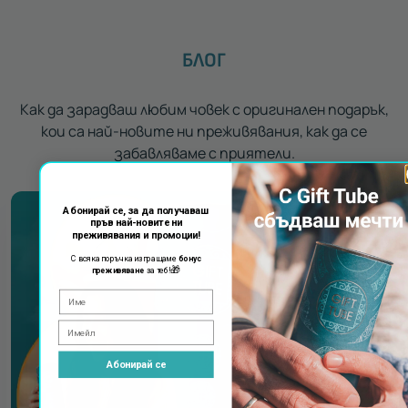
БЛОГ
Как да зарадваш любим човек с оригинален подарък,
кои са най-новите ни преживявания, как да се
забавляваме с приятели.
Абонирай се, за да получаваш
пръв най-новите ни
преживявания и промоции!
С всяка поръчка изпращаме
бонус
🎁
преживяване
за теб!
Абонирай се