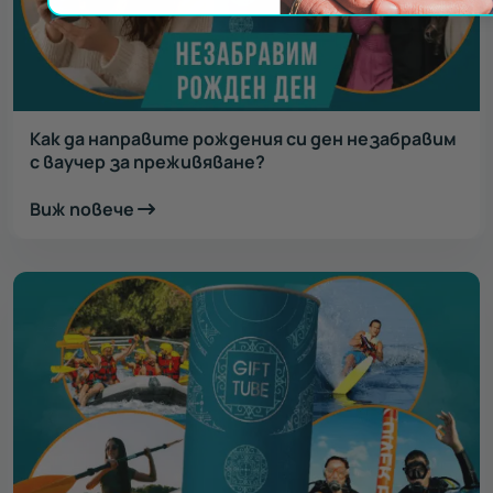
Как да направите рождения си ден незабравим
с ваучер за преживяване?
Виж повече