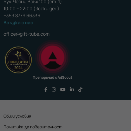
Бул. Черни Връх 100 (ет. 1)
10:00 – 22:00 (всеки ден)
+359 8779 66336
Връзка с нас
office@gift-tube.com
Препоръчай с AdScout
Последвайте ни във Facebook
Последвайте ни във Instagram
Последвайте ни във YouTu
Последвайте ни във Li
Последвайте ни във
Общи условия
Политика за поверителност