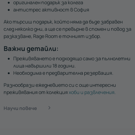
оригинален подарък за колега
антистрес активност в София
Ако търсиш подарък, който няма да бъде забравен
след няколко дни, а ще се превърне в спомен и повод за
разказване, Rage Room е точният избор.
Важни детайли:
Преживяването е подходящо само за пълнолетни
лица навършили 18 години.
Необходима е предварителна резервация.
Разнообрази ежедневието си с още интересни
преживявания от колекция
хоби и развлечения.
Научи повече