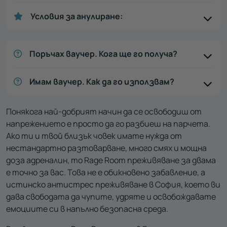
Условия за анулиране:
Поръчах ваучер. Кога ще го получа?
Имам ваучер. Как да го използвам?
Понякога най-добрият начин да се освободиш от
напрежението е просто да го разбиеш на парчета.
Ако ти и твой близък човек имате нужда от
нестандартно разтоварване, много смях и мощна
доза адреналин, то Rage Room преживяване за двама
е точно за вас. Това не е обикновено забавление, а
истинско антистрес преживяване в София, което ви
дава свободата да чупите, удряте и освобождавате
емоциите си в напълно безопасна среда.