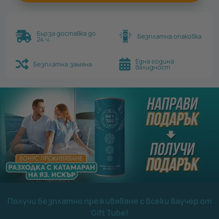
Бърза доставка до
Безплатна опаковка
24 ч.
Една година
Безплатна замяна
валидност
Получи безплатно преживяване с всеки ваучер от
Gift Tube!