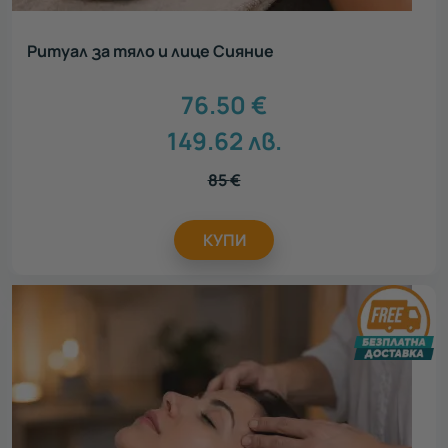
Ритуал за тяло и лице Сияние
76.50
€
149.62
лв.
85
€
КУПИ