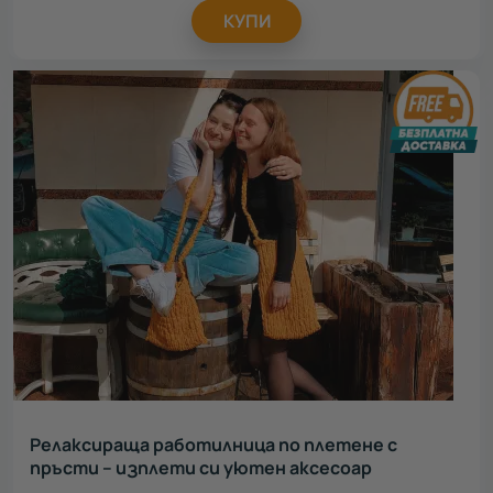
КУПИ
Релаксираща работилница по плетене с
пръсти – изплети си уютен аксесоар