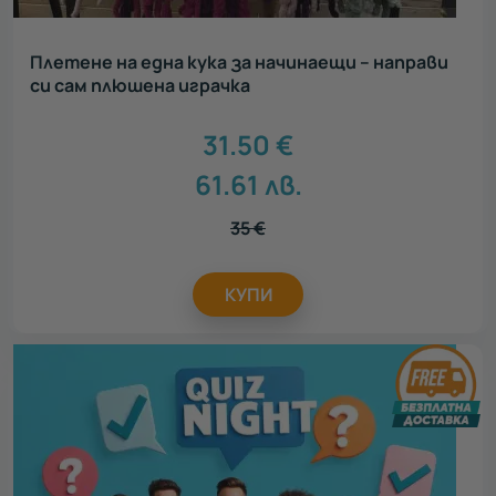
Плетене на една кука за начинаещи – направи
си сам плюшена играчка
31.50
€
61.61
лв.
35
€
КУПИ