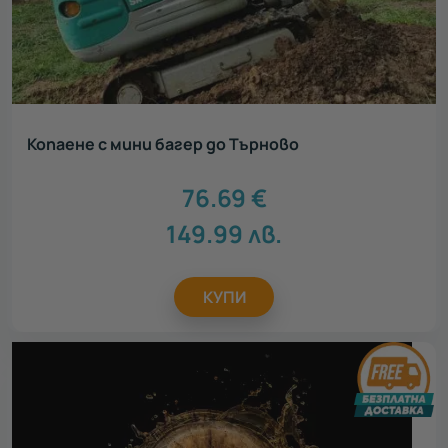
Копаене с мини багер до Търново
76.69
€
149.99
лв.
КУПИ