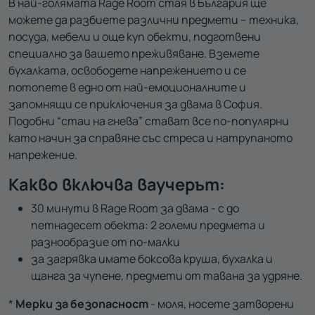
В най-голямата Rage Room стая в България ще
можете да разбиете различни предмети – техника,
посуда, мебели и още куп обекти, подготвени
специално за вашето преживяване. Вземете
бухалката, освободете напрежението и се
потопете в едно от най-емоционалните и
запомнящи се приключения за двама в София.
Подобни “стаи на гнева” стават все по-популярни
като начин за справяне със стреса и натрупаното
напрежение.
Какво включва ваучерът:
30 минути в Rage Room за двама - с до
петнадесет обекта: 2 големи предмета и
разнообразие от по-малки
за загрявка имате боксова круша, бухалка и
щанга за чупене, предмети от тавана за удряне.
*
Мерки за безопасност
- моля, носете затворени