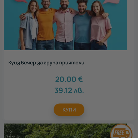
Куиз вечер за група приятели
20.00
€
39.12
лв.
КУПИ