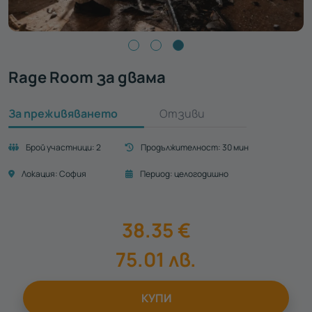
Rage Room за двама
За преживяването
Отзиви
Брой участници:
2
Продължителност:
30 мин
Локация:
София
Период:
целогодишно
38.35
€
75.01
лв.
КУПИ