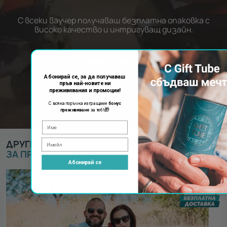
С всеки ваучер получаваш безплатна опаковка с
високо качество и интригуващ дизайн.
ВИЖ ПОВЕЧЕ
Абонирай се, за да получаваш
пръв най-новите ни
преживявания и промоции!
С всяка поръчка изпращаме
бонус
🎁
преживяване
за теб!
ДРУГИ ПРЕДЛОЖЕНИЯ ОТ ВАУЧЕРИ ЗА
ВАУЧЕР
ЗА ПРЕЖИВЯВАНЕ
:
Абонирай се