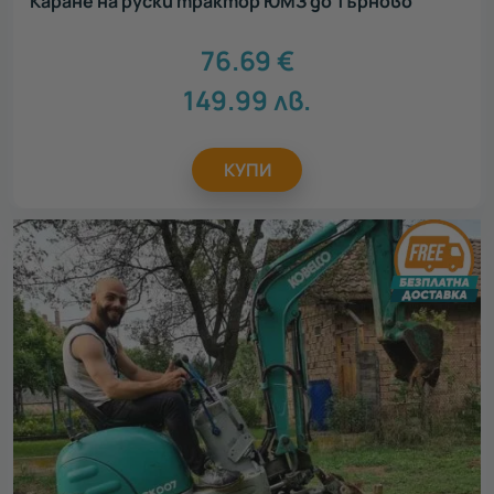
Каране на руски трактор ЮМЗ до Търново
76.69
€
149.99
лв.
КУПИ