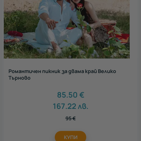
Романтичен пикник за двама край Велико
Търново
85.50
€
167.22
лв.
95
€
КУПИ