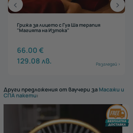
Терапия за лице "Злато и коприна"
52.00
€
101.7
лв.
Разгледай >
Други предложения от ваучери за
Масажи и
СПА пакети
: