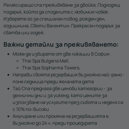
Релаксиращо спа преживяване за двойка. Подходящ
подарък, който да споделите с любимия човек.
Изберете го за специален повод, рожден ден,
годишнина, Свети Валентин. Прекрасен подарък за
сватба или годеж.
Важни детайли за преживяването:
Може да избирате от две локации в София:
Thai Spa Bulgaria Mall,
Thai Spa Sopharma Towers,
Направи своята резервация възможно най-рано -
поне седмица преди желаната дата
Тай Спа предлага две ценови категории - за
делнични дни и за уикенд, като цените за
използване на услугите през събота и неделя са
с 10% по-високи
Анулиране или промяна на резервацията е
възможно до 24 ч. преди процедурата