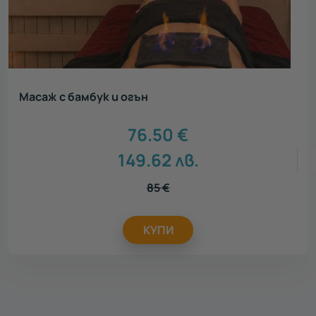
Масаж с бамбук и огън
76.50
€
149.62
лв.
85
€
КУПИ