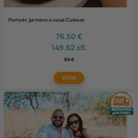
Ритуал за тяло и лице Сияние
76.50
€
149.62
лв.
85
€
КУПИ