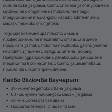
сияйна кожа за двама, която спомага за отпускане на
мускулите и отделяне на токсините преди
традиционния тайландски масаж с автентични
масла и техники от Изтока.
Този масаж балансира тялото и ума, а
професионалните терапевти от ТайСпа ще се
погрижат за теб и твоята половинка, да опознаете
нов свят изпълнен с традициите на Тайланд.
Прекрасен здравословен и релаксиращ завършек е
терапията в солна стая, с която зашеметяващо
приключва цялото преживяване.
Какво включва ваучерът:
30-минутен детокс с вана за двама
60 - минутен тайландски масаж за двама
40 мин. Солна стая за двама
Продължителност: 2 часа и 10 мин.