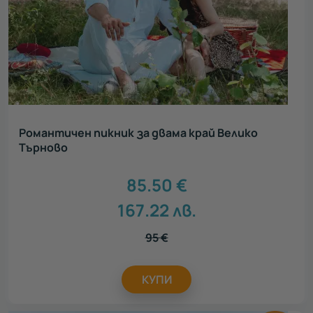
Романтичен пикник за двама край Велико
Търново
85.50
€
167.22
лв.
95
€
КУПИ