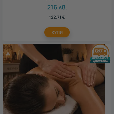
216
лв.
122.71
€
КУПИ