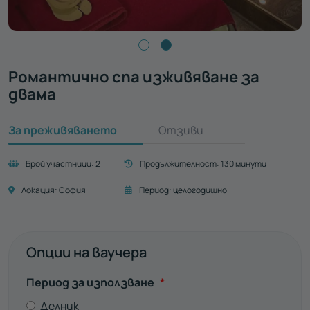
Романтично спа изживяване за
двама
За преживяването
Отзиви
Брой участници:
2
Продължителност:
130 минути
Локация:
София
Период:
целогодишно
Опции на ваучера
Задължително
Период за използване
*
Делник