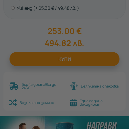
Уикенд
25.30
€
49.48
лв.
253.00
€
494.82
лв.
КУПИ
Бърза доставка до
Безплатна опаковка
24 ч.
Една година
Безплатна замяна
валидност