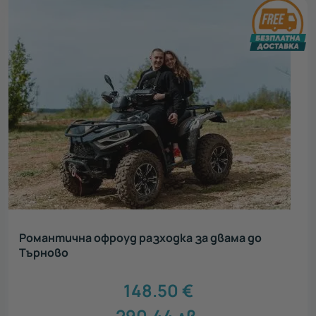
Романтична офроуд разходка за двама до
Търново
148.50
€
290.44
лв.