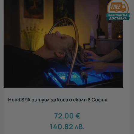
Head SPA ритуал за коса и скалп в София
72.00
€
140.82
лв.