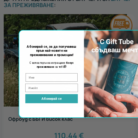
ЗА ПРЕЖИВЯВАНЕ
:
Абонирай се, за да получаваш
пръв най-новите ни
преживявания и промоции!
С всяка поръчка изпращаме
бонус
🎁
преживяване
за теб!
Абонирай се
Офроуд с БЪГИ висок клас
110.44
€