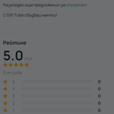
Разгледай още предложения за
спа релакс
С Gift Tube сбъдваш мечти!
Рейтинг
5.0
/ 5.0
0 отзива
5
0
4
0
3
0
2
0
1
0