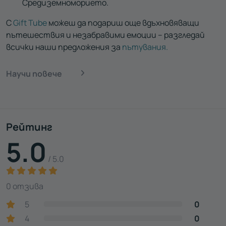
Средиземноморието.
С
Gift Tube
можеш да подариш още вдъхновяващи
пътешествия и незабравими емоции – разгледай
всички наши предложения за
пътувания.
Научи повече
Рейтинг
5.0
/ 5.0
0 отзива
5
0
4
0