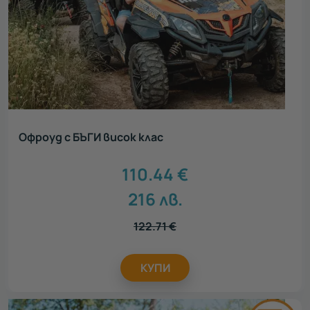
Офроуд с БЪГИ висок клас
110.44
€
216
лв.
122.71
€
КУПИ