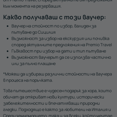
към момента на резервация.
Какво получаваш с този ваучер:
Ваучер на стойност по избор, валиден за
пътуване до Сицилия
Възможност за избор на екскурзия или почивка
според актуалните предложения на Premio Travel
Гъвкавост при избор на дати и тип пътуване
Възможност ваучерът да се използва частично
или за пълно плащане
*Можеш да избираш различни стойности на ваучера
в процеса на поръчката.
Това пътешествие е чудесен подарък за хора, които
обичат да откриват нови култури, исторически
забележителности и впечатляващи природни
гледки. Подходящо е както за любители на Италия и
Средиземноморието, така и за всеки, който мечтае