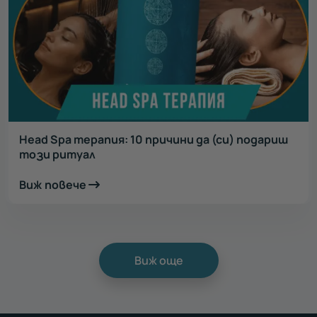
Head Spa терапия: 10 причини да (си) подариш
този ритуал
Виж повече
Виж още