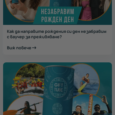
Как да направите рождения си ден незабравим
с ваучер за преживяване?
Виж повече