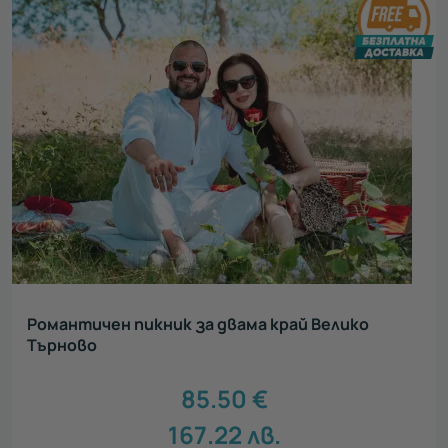
Романтичен пикник за двама край Велико
Търново
85.50
€
167.22
лв.