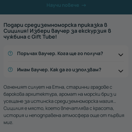
Научи повече
Подари средиземноморска приказка в
Сицилия! Избери ваучер за екскурзия в
чужбина с Gift Tube!
Поръчах ваучер. Кога ще го получа?
Имам ваучер. Как да го използвам?
Огненият силует на Етна, старинни градове с
барокова архитектура, аромат на морски бриз и
усещане за истинска средиземноморска магия…
Сицилия е място, което впечатлява с красота,
история и неподправена атмосфера още от първия
миг.