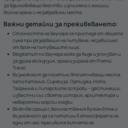
за вдъхновяващо бягство, изпълнено с емоции,
вкусна храна и незабравими места.
Важни детайли за преживяването:
Стойността на ваучера се приспада от общата
сума при резервация на пътуване, независимо
от броя на пътуващите лица.
Бюджетът по ваучера може да бъде използван и
за друга екскурзия, организирана от Premio
Travel.
Възможност да посетиш впечатляващи места
като Катания, Сиракуза, Ортиджа, Ното,
Таормина и Липарските острови – дестинации,
известни със своята история, архитектура и
невероятни морски гледки.
Включва среща с величествения вулкан Етна и
възможност да се потопиш в атмосферата на
едни от най-красивите кътчета на