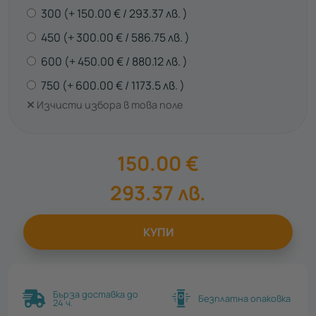
300
150.00
€
293.37
лв.
450
300.00
€
586.75
лв.
600
450.00
€
880.12
лв.
750
600.00
€
1173.5
лв.
Изчисти избора в това поле
150.00
€
293.37
лв.
КУПИ
Бърза доставка до
Безплатна опаковка
24 ч.