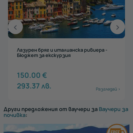
Магията на Амалфийската ривиера –
бюджет за екскурзия
150.00
€
293.37
лв.
Разгледай >
Други предложения от ваучери за
Ваучери за
почивка
: