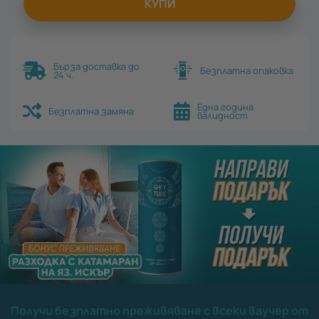
КУПИ
Бърза доставка до
Безплатна опаковка
24 ч.
Една година
Безплатна замяна
валидност
Получи безплатно преживяване с всеки ваучер от