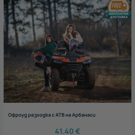
Офроуд разходка с АТВ на Арбанаси
41.40
€