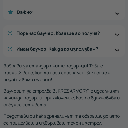
Важно:
Поръчах ваучер. Кога ще го получа?
Имам ваучер. Как да го използвам?
Забрави за стандартните подаръци! Това е
преживяване, което носи адреналин, вълнение и
незабравими емоции!
Ваучерът за стрелба в „KREZ ARMORY“ е идеалният
начин да подариш приключение, коeто вдъхновява и
събужда сетивата.
Представи си как адреналинът те обгръща, докато
се прицелваш и извършваш точен изстрел.