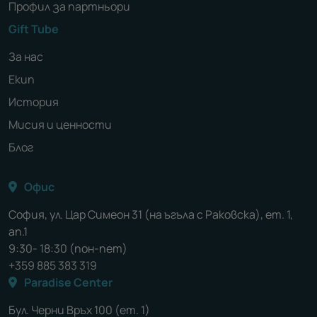
Профил за партньори
Gift Tube
За нас
Екип
История
Мисия и ценности
Блог
Офис
София, ул. Цар Симеон 31 (на ъгъла с Раковска), ет. 1,
ап.1
9:30- 18:30 (пон-пет)
+359 885 383 319
Paradise Center
Бул. Черни Връх 100 (ет. 1)