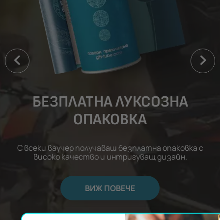
БЕЗПЛАТНА ЛУКСОЗНА
ОПАКОВКА
С всеки ваучер получаваш безплатна опаковка с
високо качество и интригуващ дизайн.
ВИЖ ПОВЕЧЕ