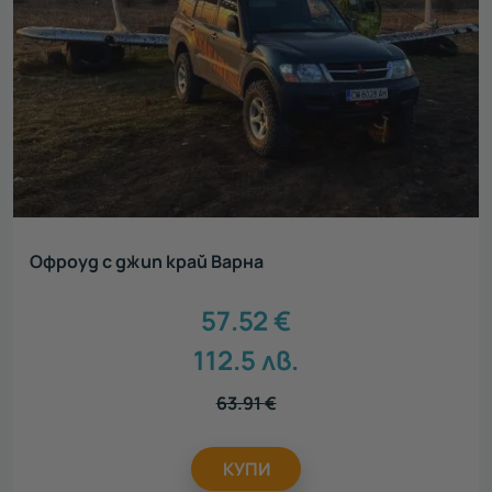
Офроуд с джип край Варна
57.52
€
112.5
лв.
63.91
€
КУПИ