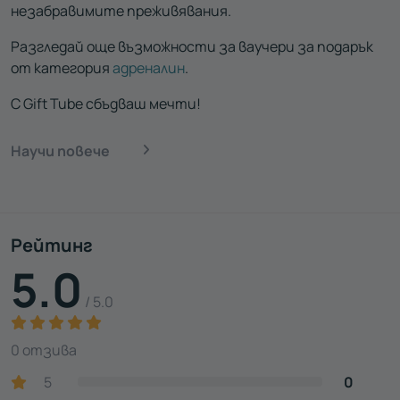
незабравимите преживявания.
Разгледай още възможности за ваучери за подарък
от категория
адреналин
.
С Gift Tube сбъдваш мечти!
Научи повече
Рейтинг
5.0
/ 5.0
0 отзива
5
0