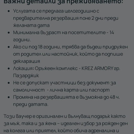
Важни детайли за преживяването:
Услугата се предлага целогодишно с
предварителна резервация поне 2 дни преди
желаната дата
Минимална възраст на посетителите - 14
години.
Ако си под 18 години, трябва да бъдеш придружен
от родител или настойник, който да подпише
декларация
Локация
:
Оръжеен комплекс - KREZ ARMORY гр.
Пазарджик
Не се допускат участници без документ за
самоличност - лична карта или паспорт
Промяна на резервацията е възможна до 48 ч.
преди датата.
Този ваучер е оригинален и вълнуващ подарък както
за мъж, така и за жена – идеален избор за рожден ден
на колега или приятел, който обича адреналина и