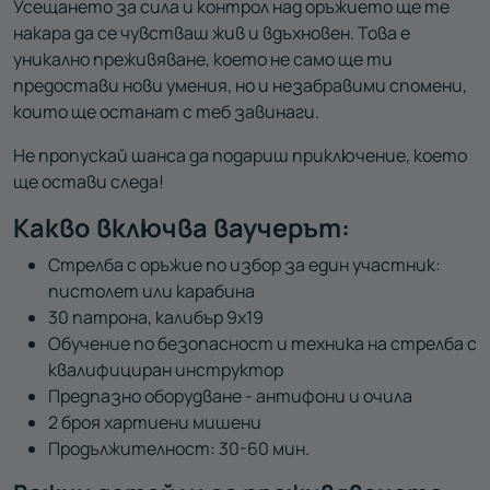
Усещането за сила и контрол над оръжието ще те
накара да се чувстваш жив и вдъхновен. Това е
уникално преживяване, което не само ще ти
предостави нови умения, но и незабравими спомени,
които ще останат с теб завинаги.
Не пропускай шанса да подариш приключение, което
ще остави следа!
Какво включва ваучерът:
Стрелба с оръжие по избор за един участник:
пистолет или карабина
30 патрона, калибър 9х19
Обучение по безопасност и техника на стрелба с
квалифициран инструктор
Предпазно оборудване - антифони и очила
2 броя хартиени мишени
Продължителност: 30-60 мин.