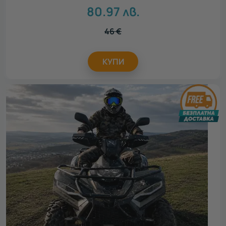
80.97
лв.
46
€
КУПИ