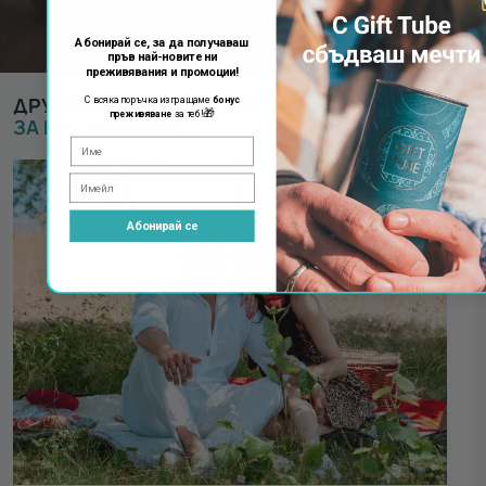
Абонирай се, за да получаваш
пръв най-новите ни
преживявания и промоции!
ДРУГИ ПРЕДЛОЖЕНИЯ ОТ ВАУЧЕРИ ЗА
ВАУЧЕР
С всяка поръчка изпращаме
бонус
🎁
преживяване
за теб!
ЗА ПРЕЖИВЯВАНЕ
:
Абонирай се