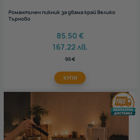
Романтичен пикник за двама край Велико
Търново
85.50
€
167.22
лв.
95
€
КУПИ