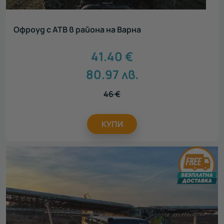
Офроуд с АТВ в района на Варна
41.40
€
80.97
лв.
46
€
КУПИ