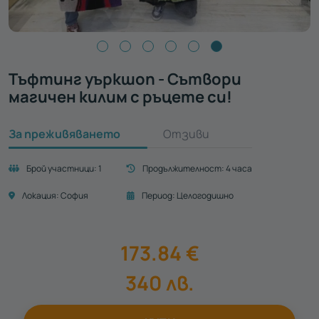
Тъфтинг уъркшоп - Сътвори
магичен килим с ръцете си!
За преживяването
Отзиви
Брой участници:
1
Продължителност:
4 часа
Локация:
София
Период:
Целогодишно
173.84
€
340
лв.