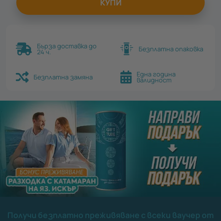
КУПИ
Бърза доставка до
Безплатна опаковка
24 ч.
Една година
Безплатна замяна
валидност
Получи безплатно преживяване с всеки ваучер от