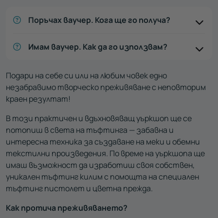
Поръчах ваучер. Кога ще го получа?
Имам ваучер. Как да го използвам?
Подари на себе си или на любим човек едно
незабравимо творческо преживяване с неповторим
краен резултат!
В този практичен и вдъхновяващ уъркшоп ще се
потопиш в света на тъфтинга — забавна и
интересна техника за създаване на меки и обемни
текстилни произведения. По време на уъркшопа ще
имаш възможност да изработиш своя собствен,
уникален тъфтинг килим с помощта на специален
тъфтинг пистолет и цветна прежда.
Как протича преживяването?