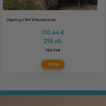
Офроуд с БЪГИ висок клас
110.44
€
216
лв.
122.71
€
КУПИ