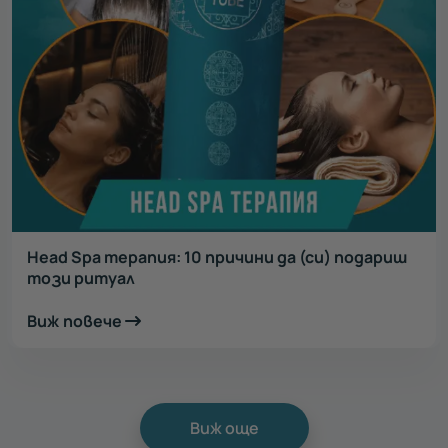
Head Spa терапия: 10 причини да (си) подариш
този ритуал
Виж повече
Виж още