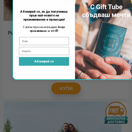
Абонирай се, за да получаваш
пръв най-новите ни
преживявания и промоции!
С всяка поръчка изпращаме
бонус
🎁
преживяване
за теб!
Ритуал за тяло и лице Сияние
76.50
€
149.62
лв.
Абонирай се
85
€
КУПИ