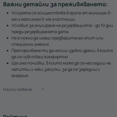
Важни детайли за преживяването:
Услугата се осъществява в група от минимум 3-
ма и максимум 5-ма участници
Условия за анулиране на резервацията - до 10 дни
преди резервираната дата
Не е нужно да имаш предварителен опит или
специални умения
Препоръчваме ти да носиш удобни дрехи, в които
да се чувстваш комфортно
Ще има почивки, в които може да се насладиш на
напитки и леки закуски, за да се заредиш с
енергия
Научи повече
Рейтинг