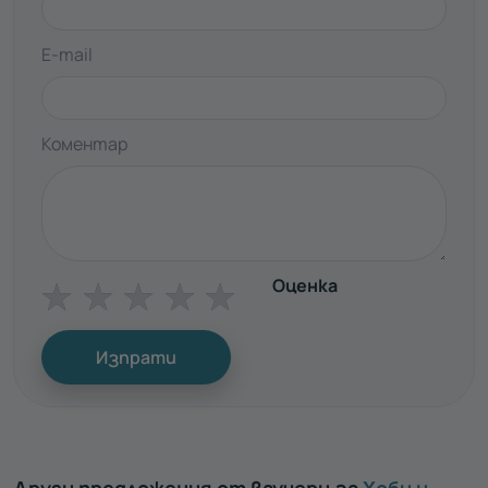
E-mail
Коментар
Оценка
☆
☆
☆
☆
☆
Изпрати
Други предложения от ваучери за
Хоби и