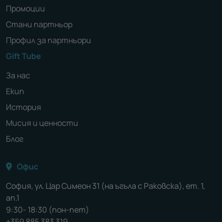
Промоции
Стани партньор
Профил за партньори
Gift Tube
За нас
Екип
История
Мисия и ценности
Блог
Офис
София, ул. Цар Симеон 31 (на ъгъла с Раковска), ет. 1,
ап.1
9:30- 18:30 (пон-пет)
+359 885 383 319