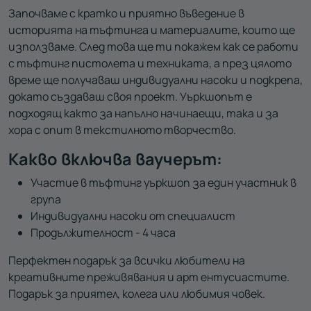
Започваме с кратко и приятно въведение в
историята на тъфтинга и материалите, които ще
използваме. След това ще ти покажем как се работи
с тъфтинг пистолета и техниката, а през цялото
време ще получаваш индивидуални насоки и подкрепа,
докато създаваш своя проект. Уъркшопът е
подходящ както за напълно начинаещи, така и за
хора с опит в текстилното творчество.
Какво включва ваучерът:
Участие в тъфтинг уъркшоп за един участник в
група
Индивидуални насоки от специалист
Продължителност - 4 часа
Перфектен подарък за всички любители на
креативните преживявания и арт ентусиастите.
Подарък за приятел, колега или любимия човек.