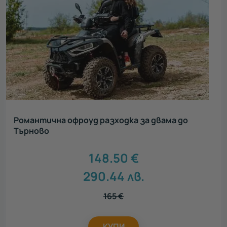
Романтична офроуд разходка за двама до
Търново
148.50
€
290.44
лв.
165
€
КУПИ