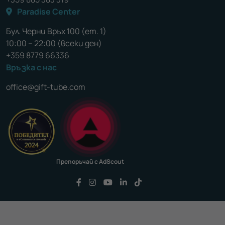
Paradise Center
Бул. Черни Връх 100 (ет. 1)
10:00 – 22:00 (всеки ден)
+359 8779 66336
Връзка с нас
office@gift-tube.com
Препоръчай с AdScout
Последвайте ни във Facebook
Последвайте ни във Instagram
Последвайте ни във YouTu
Последвайте ни във Li
Последвайте ни във