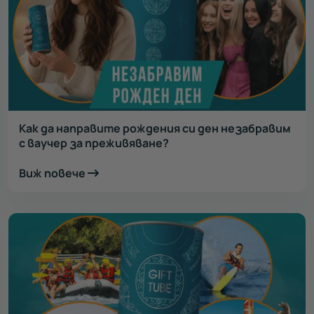
Как да направите рождения си ден незабравим
с ваучер за преживяване?
Виж повече